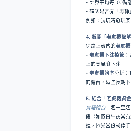
- 計算平均每100
- 確認是否有「再
例如：試玩時發現某
4. 避開「老虎機
網路上流傳的
老虎機
-
老虎機下注控管
：
上的高風險下注
-
老虎機賠率
分析：
的機台，這些長期下
5. 結合「老虎機資
實體機台
：週一至週
段（如假日午夜常有
鐘，輸光當份就停手