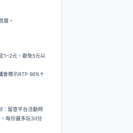
首選。
定1~2元，避免5元以
城
會標示RTP 96%↑
機
：留意平台活動時
份，每份最多玩30分