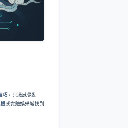
技巧
，只憑感覺亂
虎機
或實體娛樂城找到