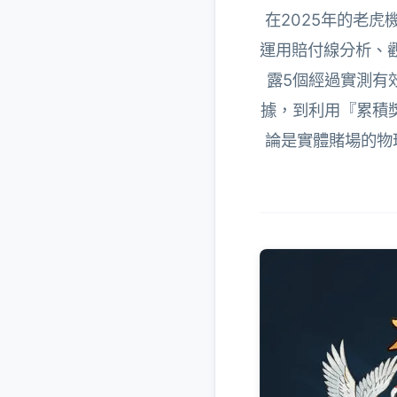
在2025年的老
運用賠付線分析、
露5個經過實測有
據，到利用『累積
論是實體賭場的物