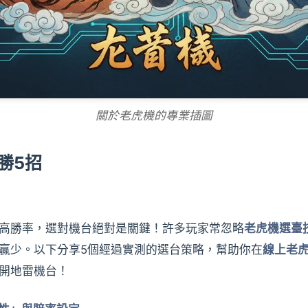
關於老虎機的專業插圖
勝5招
高勝率，選對機台絕對是關鍵！許多玩家常忽略
老虎機選臺
贏少。以下分享5個經過實測的選台策略，幫助你在
線上老
開地雷機台！