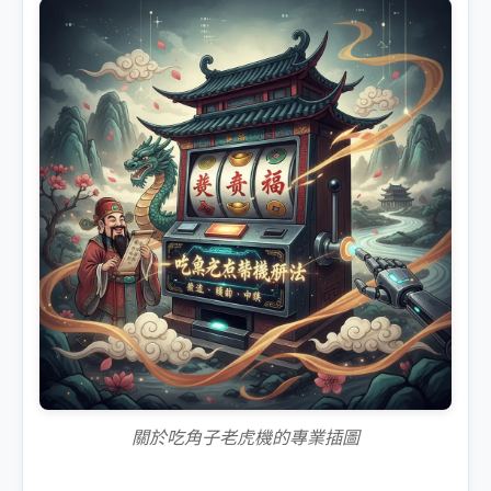
關於吃角子老虎機的專業插圖