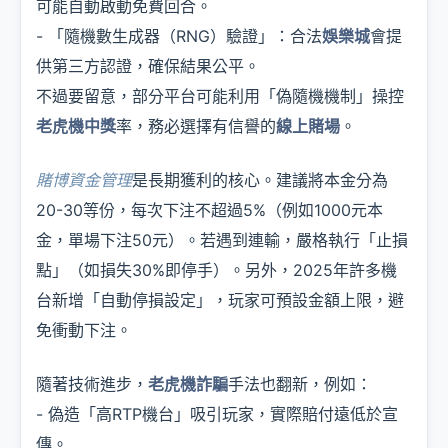
可能自動啟動免費回合。
- 「隨機數生成器（RNG）驗證」：合法
娛樂城
會提
供第三方認證，確保結果公平。
不過要留意，部分平台可能利用「偽隨機機制」操控
老虎機中獎
率，務必選擇有信譽的
線上賭場
。
賭博資金管理
是長期獲利的核心。建議將本金分為
20-30等份，每次下注不超過5%（例如1000元本
金，單場下注50元）。若遇到連輸，嚴格執行「止損
點」（如損失30%即停手）。另外，2025年許多機
台新增「自動停損設定」，玩家可預設金額上限，避
免衝動下注。
隨著技術進步，
老虎機詐騙
手法也翻新，例如：
- 偽造「高RTP機台」吸引玩家，實際賠付遠低於宣
傳。