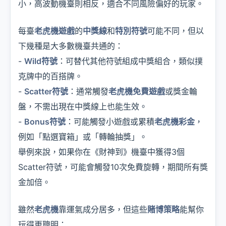
小，高波動機臺則相反，適合不同風險偏好的玩家。
每臺
老虎機遊戲
的
中獎線
和
特別符號
可能不同，但以
下幾種是大多數機臺共通的：
-
Wild符號
：可替代其他符號組成中獎組合，類似撲
克牌中的百搭牌。
-
Scatter符號
：通常觸發
老虎機免費遊戲
或獎金輪
盤，不需出現在中獎線上也能生效。
-
Bonus符號
：可能觸發小遊戲或累積
老虎機彩金
，
例如「點選寶箱」或「轉輪抽獎」。
舉例來說，如果你在《財神到》機臺中獲得3個
Scatter符號，可能會觸發10次免費旋轉，期間所有獎
金加倍。
雖然
老虎機
靠運氣成分居多，但這些
賭博策略
能幫你
玩得更聰明：