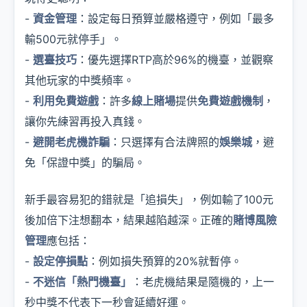
-
資金管理
：設定每日預算並嚴格遵守，例如「最多
輸500元就停手」。
-
選臺技巧
：優先選擇RTP高於96%的機臺，並觀察
其他玩家的中獎頻率。
-
利用免費遊戲
：許多
線上賭場
提供
免費遊戲機制
，
讓你先練習再投入真錢。
-
避開老虎機詐騙
：只選擇有合法牌照的
娛樂城
，避
免「保證中獎」的騙局。
新手最容易犯的錯就是「追損失」，例如輸了100元
後加倍下注想翻本，結果越陷越深。正確的
賭博風險
管理
應包括：
-
設定停損點
：例如損失預算的20%就暫停。
-
不迷信「熱門機臺」
：老虎機結果是隨機的，上一
秒中獎不代表下一秒會延續好運。