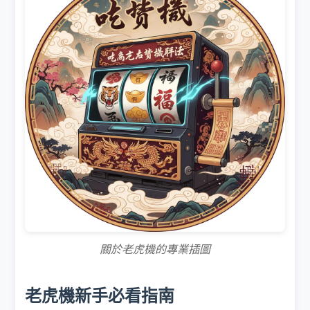
關於老虎機的專業插圖
老虎機新手必看指南