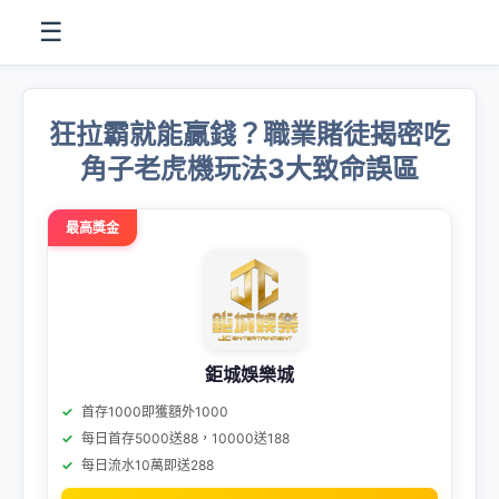
☰
狂拉霸就能贏錢？職業賭徒揭密吃
角子老虎機玩法3大致命誤區
最高獎金
鉅城娛樂城
首存1000即獲額外1000
每日首存5000送88，10000送188
每日流水10萬即送288