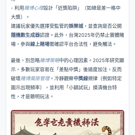
- 利用
賭博心理
設計「近獎陷阱」（如總是差一格中
大獎）。
建議玩家優先選擇受監管的
娛樂城
，並查詢是否公開
隨機數生成器
認證。此外，台灣2025年仍禁止實體賭
場，參與
線上賭場
需確認平台合法性，避免觸法。
最後，別忽略
賭博策略
中的心理因素。2025年研究顯
示，多數玩家容易在「差點中獎」後過度加注，反而
破壞
賭博風險管理
。冷靜觀察
中獎線
規律（例如特定
圖示出現頻率），並利用「小額試玩」摸清機台特
性，才是聰明玩法。