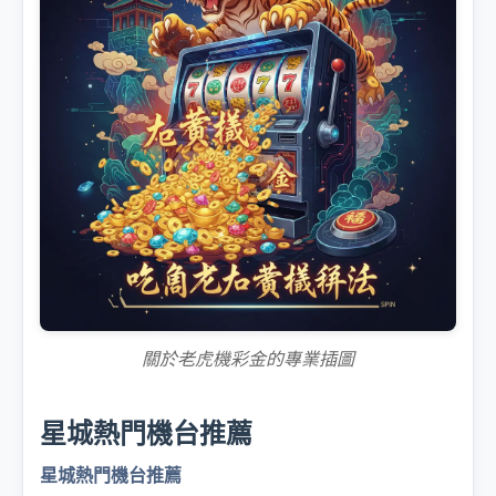
關於老虎機彩金的專業插圖
星城熱門機台推薦
星城熱門機台推薦