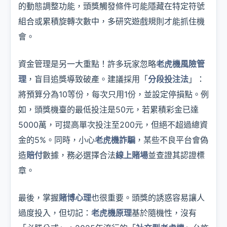
的動態調整功能，頭獎觸發條件可能隱藏在特定符號
組合或累積旋轉次數中，多研究遊戲規則才能抓住機
會。
資金管理是另一大重點！許多玩家忽略
老虎機風險管
理
，盲目追獎導致破產。建議採用「
分段投注法
」：
將預算分為10等份，每次只用1份，並設定停損點。例
如，頭獎機臺的最低投注是50元，若累積彩金已達
5000萬，可提高單次投注至200元，但絕不超過總資
金的5%。同時，小心
老虎機詐騙
，某些不良平台會偽
造
賠付
數據，務必選擇合法
線上賭場
並查證其認證標
章。
最後，掌握
賭博心理
也很重要。頭獎的誘惑容易讓人
過度投入，但切記：
老虎機原理
基於隨機性，沒有