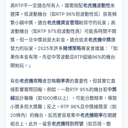
高RTP不一定適合所有人，還需搭配
老虎機波動性
來
選擇。低波動機台（如RTP 96%但波動性低）容易頻
繁小額中獎，適合
老虎機資金管理
較保守的玩家；高
波動機台（如RTP 97%但波動性高）可能長時間不開
獎，但一旦中獎就是大彩金，適合追求
老虎機中獎
爆
發力的玩家。2025年許多
賭博策略
專家會建議：「如
果你本金有限，先從中等波動且RTP超過96%的機台
開始玩。」
有些
老虎機攻略
會忽略
賠率表
的重要性，但其實它直
接影響實際回報。例如，一款RTP 95%的機台若
中獎
線
設計複雜（如1000條以上），可能分散賠率，導致
小獎多但大獎難；反之，RTP 96%且中獎線簡潔（如
20條內）的機台，反而更容易集中
老虎機賠率
在關鍵
組合上。此外，留意
老虎機特別符號
（如百搭、散