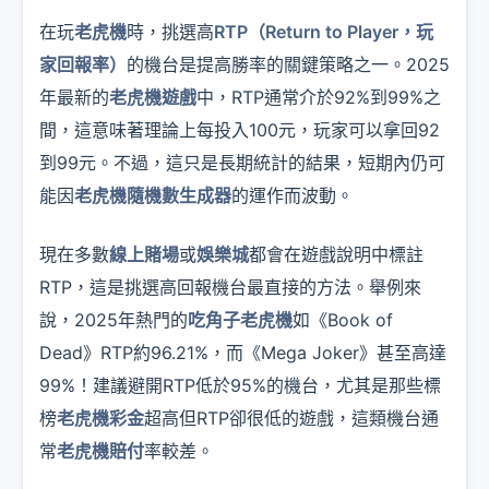
在玩
老虎機
時，挑選高
RTP（Return to Player，玩
家回報率）
的機台是提高勝率的關鍵策略之一。2025
年最新的
老虎機遊戲
中，RTP通常介於92%到99%之
間，這意味著理論上每投入100元，玩家可以拿回92
到99元。不過，這只是長期統計的結果，短期內仍可
能因
老虎機隨機數生成器
的運作而波動。
現在多數
線上賭場
或
娛樂城
都會在遊戲說明中標註
RTP，這是挑選高回報機台最直接的方法。舉例來
說，2025年熱門的
吃角子老虎機
如《Book of
Dead》RTP約96.21%，而《Mega Joker》甚至高達
99%！建議避開RTP低於95%的機台，尤其是那些標
榜
老虎機彩金
超高但RTP卻很低的遊戲，這類機台通
常
老虎機賠付
率較差。