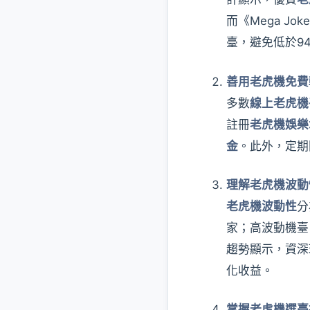
而《Mega Jo
臺，避免低於9
善用老虎機免費
多數
線上老虎機
註冊
老虎機娛樂
金
。此外，定期
理解老虎機波動
老虎機波動性
分
家；高波動機臺（
趨勢顯示，資深
化收益。
掌握老虎機選臺