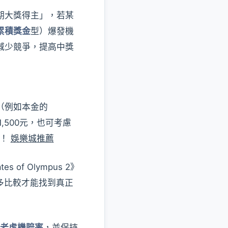
期大獎得主」，若某
累積獎金
型）爆發機
減少競爭，提高中獎
（例如本金的
,500元，也可考慮
%！
娛樂城推薦
of Olympus 2》
多比較才能找到真正
老虎機賠率
，並保持