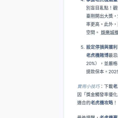
別盲目亂點！觀
臺剛開出大獎，
率更高。此外，
空間。
娛樂城
設定停損與獲利
老虎機賭博
最忌
20%），並嚴格
提款保本。20
實用小技巧
：下載
老
因「獎金觸發率優化
適合的
老虎機攻略
最後提醒，
老虎機贏