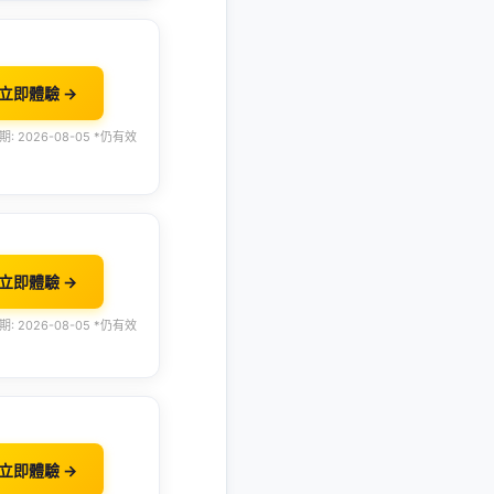
立即體驗 →
 2026-08-05 *仍有效
立即體驗 →
 2026-08-05 *仍有效
立即體驗 →