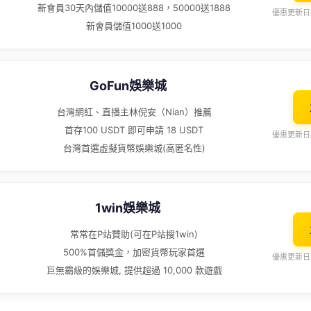
新會員30天內儲值10000送888，50000送1888
優惠更新日期:
新會員儲值1000送1000
GoFun娛樂城
台灣網紅、直播主林倪安（Nian）推薦
首存100 USDT 即可申請 18 USDT
優惠更新日期:
台灣首選虛擬貨幣娛樂城(高匿名性)
1win娛樂城
常常在P站贊助(可在P站搜1win)
500%首儲獎金，加密貨幣玩家首選
優惠更新日期:
巨無霸級的娛樂城, 提供超過 10,000 款遊戲