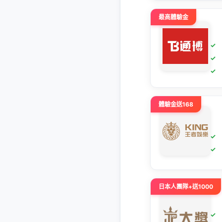
最高體驗金
體驗金送168
日本人團隊+送1000