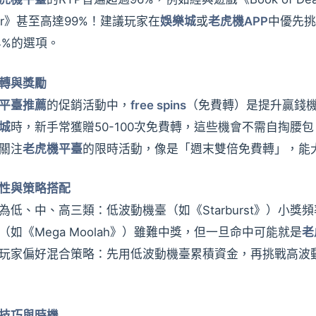
ker》甚至高達99%！建議玩家在
娛樂城
或
老虎機APP
中優先挑
4%的選項。
轉與獎勵
平臺推薦
的促銷活動中，
free spins
（免費轉）是提升贏錢
城
時，新手常獲贈50-100次免費轉，這些機會不需自掏腰
關注
老虎機平臺
的限時活動，像是「週末雙倍免費轉」，能
性與策略搭配
為低、中、高三類：低波動機臺（如《Starburst》）小獎
如《Mega Moolah》）雖難中獎，但一旦命中可能就是
老
玩家偏好混合策略：先用低波動機臺累積資金，再挑戰高波
技巧與時機