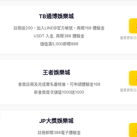
TB通博娛樂城
註冊送200，加入LINE@官方帳號，再贈168 體驗金
USDT 入金, 再贈388 體驗金
優惠更新日期:
儲值滿5,000即贈888
王者娛樂城
會員註冊及完成實名審核後，可申請體驗金168
優惠更新日期:
新會員首次儲值1000送1000
JP大獎娛樂城
註冊即贈388電子體驗金