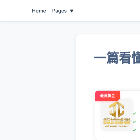
Home
Pages
▼
一篇看
最高獎金