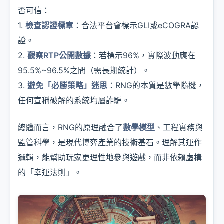
否可信：
1.
檢查認證標章
：合法平台會標示GLI或eCOGRA認
證。
2.
觀察RTP公開數據
：若標示96%，實際波動應在
95.5%~96.5%之間（需長期統計）。
3.
避免「必勝策略」迷思
：RNG的本質是數學隨機，
任何宣稱破解的系統均屬詐騙。
總體而言，RNG的原理融合了
數學模型
、工程實務與
監管科學，是現代博弈產業的技術基石。理解其運作
邏輯，能幫助玩家更理性地參與遊戲，而非依賴虛構
的「幸運法則」。