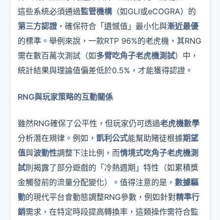
這些系統必須通過
監管機構
（如GLI或eCOGRA）的
第三方認證
，確保符合「遺憾值」最小化與
漸近最優
的標準。舉例來說，一款RTP 96%的老虎機，其RNG
需在數百萬次測試（如
多臂吃角子老虎機測試
）中，
統計結果與理論值偏差低於0.5%，才能獲得認證。
RNG與玩家策略的互動關係
雖然RNG確保了公平性，但玩家仍可透過
老虎機數學
分析潛在規律。例如，
凱利公式
能幫助賭徒根據
期望
值
與
波動性
調整下注比例，而
情境式吃角子老虎機測
試
則揭露了部分遊戲的「冷熱週期」特性（如累積獎
金觸發前的流量分配變化）。值得注意的是，
數據驅
動
的現代平台會動態調整RNG參數，例如針對
精準行
銷
需求，在特定時段提高轉換率，這類操作需符合監