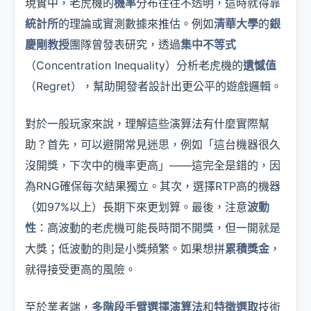
現實中，老虎機的
機率
分布往往不透明，這時就得靠
統計所
的理論或實測數據來推估。例如
清華大學
的
銀
慶剛教授
團隊曾發表研究，透過
集中不等式
（Concentration Inequality）分析老虎機的
遺憾值
（Regret），幫助開發者設計出更公平的遊戲邏輯。
對於一般玩家來說，理解這些演算法有什麼實際幫
助？首先，可以避開常見迷思，例如「這台機器很久
沒開獎，下次中的機率更高」——這完全是錯的，因
為RNG確保每次結果獨立。其次，選擇RTP高的機器
（如97%以上）長期下來更划算。最後，注意
波動
性
：高波動的老虎機可能長時間不開獎，但一開就是
大獎；低波動的則是小獎頻繁。如果想拼
累積獎金
，
就得接受更高的風險。
至於業者端，
多階段手臂選擇演算法
和
特徵選取
技術