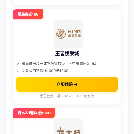
體驗金送168
王者娛樂城
會員註冊及完成實名審核後，可申請體驗金168
新會員首次儲值1000送1000
立即體驗 →
優惠更新日期: 2026-08-08 *仍有效
日本人團隊+送1000