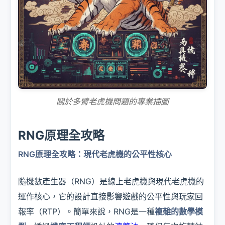
關於多臂老虎機問題的專業插圖
RNG原理全攻略
RNG原理全攻略：現代老虎機的公平性核心
隨機數產生器（RNG）是線上老虎機與現代老虎機的
運作核心，它的設計直接影響遊戲的公平性與玩家回
報率（RTP）。簡單來說，RNG是一種
複雜的數學模