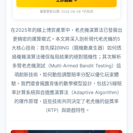
優惠更新日期: 2026-08-08 *仍有效
在2025年的線上博弈產業中，老虎機演算法已發展出
更精密的運算模式。本文將深入剖析現代老虎機的5
大核心技術：首先探討RNG（隨機數產生器）如何透
過複雜演算法確保每局結果的絕對隨機性；其次解析
多臂老虎機測試（Multi-Armed Bandit Testing）這
項創新技術，如何動態調整賠率分配以優化玩家體
驗。我們還會揭露背後的數學模型設計，包括25線賠
率計算系統與自適應演算法（Adaptive Algorithm）
的運作原理，這些技術共同決定了老虎機的返獎率
（RTP）與遊戲特性。