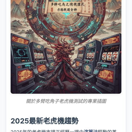
關於多臂吃角子老虎機測試的專業插圖
2025最新老虎機趨勢