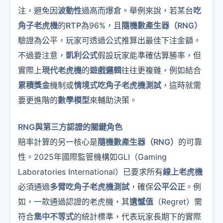
注，避免因
波動性
過高而爆倉。舉例來說，若某台
吃
角子老虎機
的
RTP
為96%，且
隨機數產生器（RNG）
驗證為公平，玩家可透過公式推算出最佳下注金額。
不過要注意，
凱利公式
假設玩家能準確估算勝率，但
實際上
現代老虎機
的
遊戲邏輯
往往更複雜，例如結合
累積獎金
機制或
情境式吃角子老虎機測試
，這時就需
要更進階的
數學模型
來輔助決策。
RNG與第三方認證的關鍵角色
賠率計算的另一核心是
隨機數產生器（RNG）
的可靠
性。2025年國際監管機構如GLI（Gaming
Laboratories International）已要求所有
線上老虎機
必須通過
多臂吃角子老虎機測試
，確保
公平公正
。例
如，一款通過認證的老虎機，其
遺憾值
（Regret）需
符合
集中不等式
的統計標準，代表玩家長期下的實際