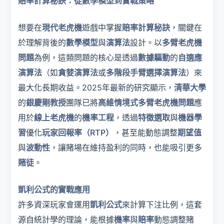
賠率計算秘訣：從數學模型到實戰策略
想要在
現代老虎機
遊戲中掌握
賠率計算秘訣
，關鍵在
於理解背後的
數學模型
與
演算法
設計。以
多臂老虎機
問題
為例，這類問題的核心是透過
數據驅動
的
自適應
演算法
（如
貪婪演算法
或
多階段手臂選擇演算法
）來
最大化長期收益。2025年最新的研究顯示，
清華大學
的
銀慶剛教授
團隊已將
高維情境式多臂老虎機問題
應
用於
線上老虎機
的
機率工程
，透過
特徵選取
與
機器學
習
優化
玩家回報率（RTP）
，甚至能動態調整
期望值
與
波動性
，讓賭場在維持盈利的同時，也能吸引更多
賭徒
。
凱利公式的實戰應用
許多資深玩家會運用
凱利公式
來計算下注比例，這套
源自統計學的理論，能根據
機率
與
賠率
動態調整賭