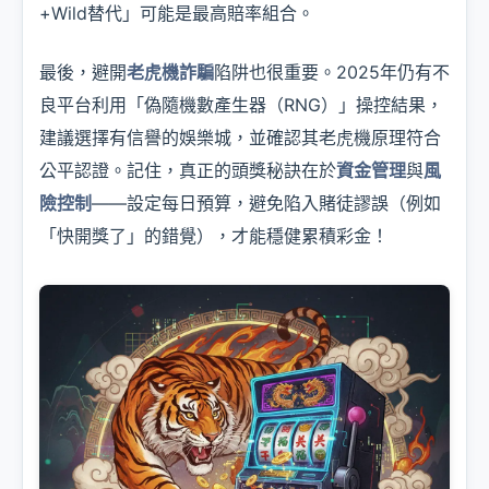
+Wild替代」可能是最高賠率組合。
最後，避開
老虎機詐騙
陷阱也很重要。2025年仍有不
良平台利用「偽隨機數產生器（RNG）」操控結果，
建議選擇有信譽的娛樂城，並確認其老虎機原理符合
公平認證。記住，真正的頭獎秘訣在於
資金管理
與
風
險控制
——設定每日預算，避免陷入賭徒謬誤（例如
「快開獎了」的錯覺），才能穩健累積彩金！