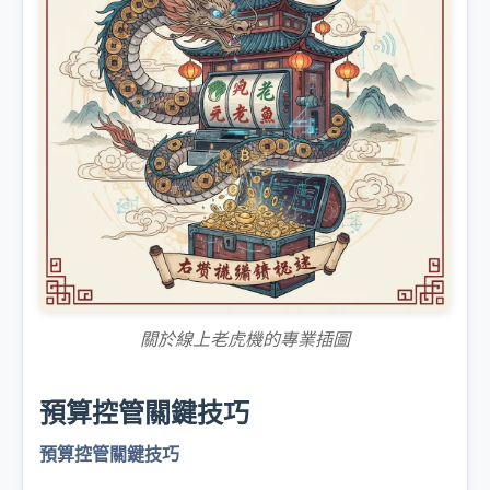
關於線上老虎機的專業插圖
預算控管關鍵技巧
預算控管關鍵技巧