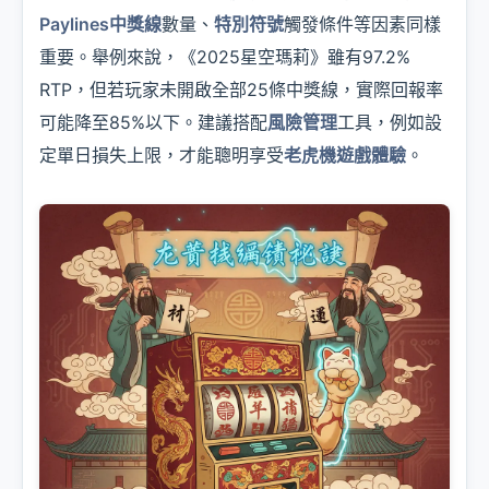
Paylines中獎線
數量、
特別符號
觸發條件等因素同樣
重要。舉例來說，《2025星空瑪莉》雖有97.2%
RTP，但若玩家未開啟全部25條中獎線，實際回報率
可能降至85%以下。建議搭配
風險管理
工具，例如設
定單日損失上限，才能聰明享受
老虎機遊戲體驗
。