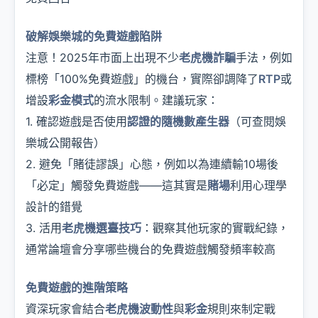
破解娛樂城的免費遊戲陷阱
注意！2025年市面上出現不少
老虎機詐騙
手法，例如
標榜「100%免費遊戲」的機台，實際卻調降了
RTP
或
增設
彩金模式
的流水限制。建議玩家：
1. 確認遊戲是否使用
認證的隨機數產生器
（可查閱娛
樂城公開報告）
2. 避免「賭徒謬誤」心態，例如以為連續輸10場後
「必定」觸發免費遊戲——這其實是
賭場
利用心理學
設計的錯覺
3. 活用
老虎機選臺技巧
：觀察其他玩家的實戰紀錄，
通常論壇會分享哪些機台的免費遊戲觸發頻率較高
免費遊戲的進階策略
資深玩家會結合
老虎機波動性
與
彩金
規則來制定戰