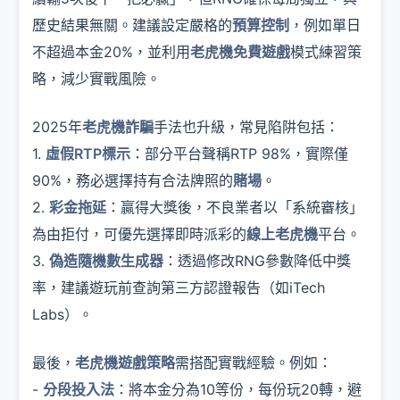
歷史結果無關。建議設定嚴格的
預算控制
，例如單日
不超過本金20%，並利用
老虎機免費遊戲
模式練習策
略，減少實戰風險。
2025年
老虎機詐騙
手法也升級，常見陷阱包括：
1.
虛假RTP標示
：部分平台聲稱RTP 98%，實際僅
90%，務必選擇持有合法牌照的
賭場
。
2.
彩金拖延
：贏得大獎後，不良業者以「系統審核」
為由拒付，可優先選擇即時派彩的
線上老虎機
平台。
3.
偽造隨機數生成器
：透過修改RNG參數降低中獎
率，建議遊玩前查詢第三方認證報告（如iTech
Labs）。
最後，
老虎機遊戲策略
需搭配實戰經驗。例如：
-
分段投入法
：將本金分為10等份，每份玩20轉，避