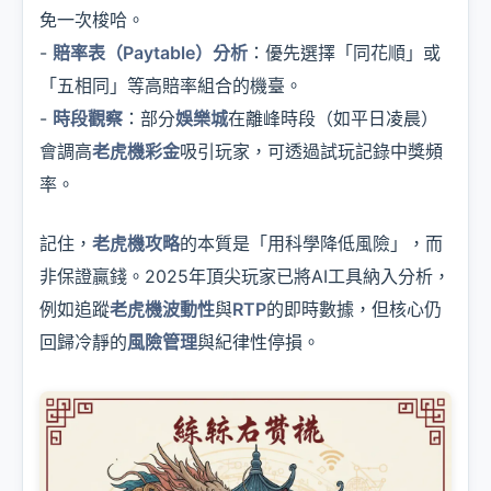
免一次梭哈。
-
賠率表（Paytable）分析
：優先選擇「同花順」或
「五相同」等高賠率組合的機臺。
-
時段觀察
：部分
娛樂城
在離峰時段（如平日凌晨）
會調高
老虎機彩金
吸引玩家，可透過試玩記錄中獎頻
率。
記住，
老虎機攻略
的本質是「用科學降低風險」，而
非保證贏錢。2025年頂尖玩家已將AI工具納入分析，
例如追蹤
老虎機波動性
與
RTP
的即時數據，但核心仍
回歸冷靜的
風險管理
與紀律性停損。