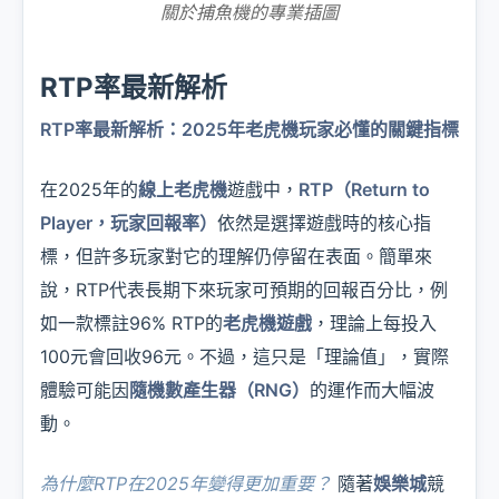
關於捕魚機的專業插圖
RTP率最新解析
RTP率最新解析：2025年老虎機玩家必懂的關鍵指標
在2025年的
線上老虎機
遊戲中，
RTP（Return to
Player，玩家回報率）
依然是選擇遊戲時的核心指
標，但許多玩家對它的理解仍停留在表面。簡單來
說，RTP代表長期下來玩家可預期的回報百分比，例
如一款標註96% RTP的
老虎機遊戲
，理論上每投入
100元會回收96元。不過，這只是「理論值」，實際
體驗可能因
隨機數產生器（RNG）
的運作而大幅波
動。
為什麼RTP在2025年變得更加重要？
隨著
娛樂城
競