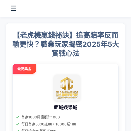
☰
【老虎機贏錢祕訣】追高賠率反而
輸更快？職業玩家揭密2025年5大
實戰心法
最高獎金
鉅城娛樂城
首存1000即獲額外1000
每日首存5000送88，10000送188