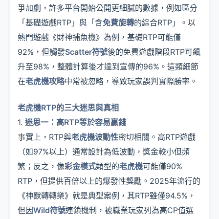
爭加劇，許多平台開始公開更細膩的數據，例如區分
「基礎遊戲RTP」與「含
免費旋轉
的綜合RTP」。以
熱門遊戲《財神捕魚機》為例，基礎RTP可能僅
92%，但觸發
Scatter符號
後的免費遊戲階段RTP可飆
升至98%，整體計算後才達到宣傳的96%。這類細節
在
老虎機攻略
中常被忽略，導致玩家誤判實際勝率。
老虎機RTP的三大迷思與真相
1.
迷思一：高RTP等於容易贏錢
事實上，RTP與
老虎機波動性
密切相關。高RTP遊戲
（如97%以上）通常設計為低波動，獎金較小但頻
繁；反之，像
彩金模式
類型的
老虎機
可能僅90%
RTP，但提供百倍以上的爆發性獎勵。2025年流行的
《神獸轉轉樂》就是典型案例，其RTP雖僅94.5%，
但因
Wild符號
連鎖機制，被職業玩家列為高CP值選