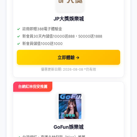
JP大獎娛樂城
註冊即贈388電子體驗金
新會員30天內儲值10000送888，50000送1888
新會員儲值1000送1000
立即體驗 →
優惠更新日期: 2026-08-08 *仍有效
台網紅林倪安推薦
GoFun娛樂城