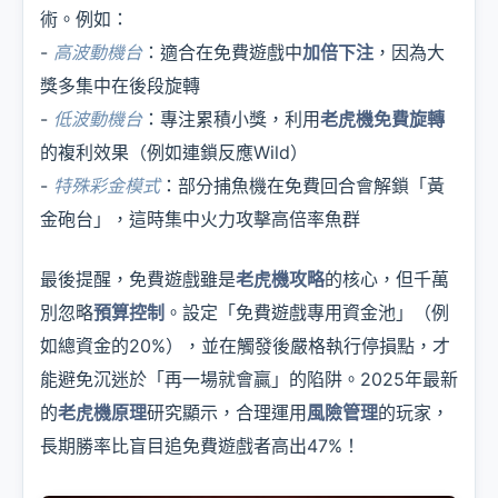
術。例如：
-
高波動機台
：適合在免費遊戲中
加倍下注
，因為大
獎多集中在後段旋轉
-
低波動機台
：專注累積小獎，利用
老虎機免費旋轉
的複利效果（例如連鎖反應Wild）
-
特殊彩金模式
：部分捕魚機在免費回合會解鎖「黃
金砲台」，這時集中火力攻擊高倍率魚群
最後提醒，免費遊戲雖是
老虎機攻略
的核心，但千萬
別忽略
預算控制
。設定「免費遊戲專用資金池」（例
如總資金的20%），並在觸發後嚴格執行停損點，才
能避免沉迷於「再一場就會贏」的陷阱。2025年最新
的
老虎機原理
研究顯示，合理運用
風險管理
的玩家，
長期勝率比盲目追免費遊戲者高出47%！