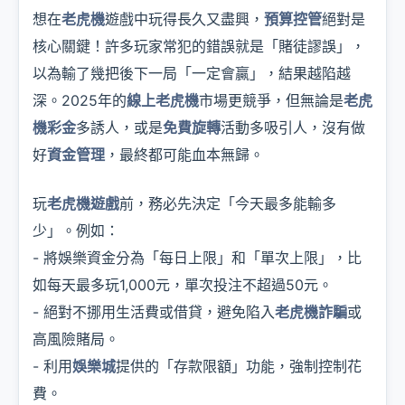
想在
老虎機
遊戲中玩得長久又盡興，
預算控管
絕對是
核心關鍵！許多玩家常犯的錯誤就是「賭徒謬誤」，
以為輸了幾把後下一局「一定會贏」，結果越陷越
深。2025年的
線上老虎機
市場更競爭，但無論是
老虎
機彩金
多誘人，或是
免費旋轉
活動多吸引人，沒有做
好
資金管理
，最終都可能血本無歸。
玩
老虎機遊戲
前，務必先決定「今天最多能輸多
少」。例如：
- 將娛樂資金分為「每日上限」和「單次上限」，比
如每天最多玩1,000元，單次投注不超過50元。
- 絕對不挪用生活費或借貸，避免陷入
老虎機詐騙
或
高風險賭局。
- 利用
娛樂城
提供的「存款限額」功能，強制控制花
費。