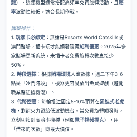
龍
），這類機型通常搭配高頻率免費旋轉活動，且
賠
率
波動性較低，適合長期作戰。
關鍵操作：
1.
玩家卡必綁定
：無論是Resorts World Catskills或
澳門賭場，插卡玩才能觸發隱藏
紅利優惠
。2025年多
家賭場更新系統，未插卡者免費旋轉次數直接少
50%。
2.
時段選擇
：根據
賭場環境
人流數據，週二下午3-6
點是「冷門時段」，機器更容易放出免費遊戲（避開
職業賭徒搶機潮）。
3.
代幣控管
：每輪投注固定5-10%預算在
累進式老虎
機
，剩餘火力留給低波動機台。當免費旋轉觸發時，
立刻切換到高賠率機種（例如
電子視頻撲克
），用
「借來的次數」賺最大價值。