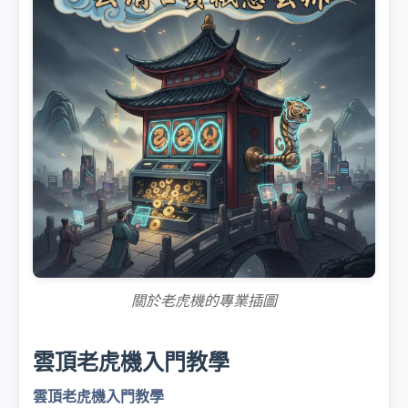
關於老虎機的專業插圖
雲頂老虎機入門教學
雲頂老虎機入門教學