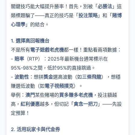
關鍵技巧能大幅提升勝率！首先，別被「
必勝法
」這
類標題騙了——真正的技巧是「
投注策略
」和「
賭博
心理學
」的結合。
1. 選擇高回報機台
不是所有
電子遊戲老虎機
都一樣！重點看兩項數據：
-
賠率
（RTP）：2025年最新機台通常標示在
95%-98%之間，低於95%的直接跳過。
-
波動性
：想拼
獎金
選高波動（如
三條飛龍
），想穩
賺選低波動（如
電子視頻撲克
）。
舉例：
澳門
某些賭場的
買多賺多老虎機
，投注額越
高，
紅利優惠
越多，但切記「
貪念一把刀
」——先設
定預算！
2. 活用玩家卡與代金券