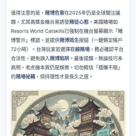
值得注意的是，
賭博危害
在2025年仍是全球關注議
題，尤其高獎金機台易誘發
賭徒心態
。美國賭場如
Resorts World Catskills已強制在機台螢幕顯示「賭
博警示」標語，並提供
賭博逃生
按鈕（一鍵鎖定帳戶
72小時）。台灣玩家若選擇
在線賭場
，務必確認平台
合法性，避免誤入
賭博陷阱
。最後提醒，無論技巧多
高明，老虎機本質仍是娛樂，切勿輕信「穩賺不賠」
的
賭場祕籍
，保持理性才是長久之道。