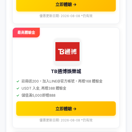
立即體驗 →
優惠更新日期: 2026-08-08 *仍有效
最高體驗金
TB通博娛樂城
註冊送200，加入LINE@官方帳號，再贈168 體驗金
USDT 入金, 再贈388 體驗金
儲值滿5,000即贈888
立即體驗 →
優惠更新日期: 2026-08-08 *仍有效