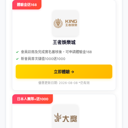
體驗金送168
王者娛樂城
會員註冊及完成實名審核後，可申請體驗金168
新會員首次儲值1000送1000
立即體驗 →
優惠更新日期: 2026-08-08 *仍有效
日本人團隊+送1000