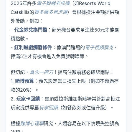
2025年許多
電子遊戲老虎機
（如Resorts World
Catskills的
買多賺多老虎機
）會根據投注金額提供額
外獎勵，例如：
-
代金券兌換門檻
：部分機台要求單注達50元才能累
積點數。
-
紅利遊戲觸發條件
：像澳門賭場的
電子視頻撲克
，
押滿5注才有機會進入免費旋轉環節。
但切記，
貪念一把刀
！提高注額前務必確認兩點：
1.
賭博預算
：預先設定當日損失上限（例如不超過存
款的20%）。
2.
玩家卡回饋
：雲頂或拉斯維加斯賭場常針對高投注
玩家提供專屬
玩家回饋
（如餐飲券或住宿升級）。
根據
賭博心理學
研究，人類容易在以下情境失控調高