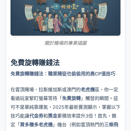
關於賭場的專業插圖
免費旋轉賺錢法
免費旋轉賺錢法：職業賭徒也偷偷用的高CP值技巧
在雲頂賭場、拉斯維加斯或澳門的
老虎機
區，你一定
看過玩家緊盯螢幕等待「
免費旋轉
」觸發的瞬間。這
可不是單純靠運氣，2025年最新實測顯示，掌握以下
技巧能讓
代金券
和
獎金
累積效率提升3倍！首先，鎖
定「
買多賺多老虎機
」機台（例如雲頂熱門的
三條飛