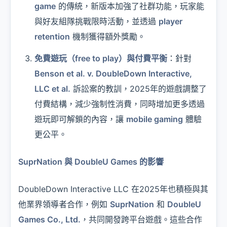
game
的傳統，新版本加強了社群功能，玩家能
與好友組隊挑戰限時活動，並透過
player
retention
機制獲得額外獎勵。
免費遊玩（free to play）與付費平衡
：針對
Benson et al. v. DoubleDown Interactive,
LLC et al.
訴訟案的教訓，2025年的遊戲調整了
付費結構，減少強制性消費，同時增加更多透過
遊玩即可解鎖的內容，讓
mobile gaming
體驗
更公平。
SuprNation 與 DoubleU Games 的影響
DoubleDown Interactive LLC 在2025年也積極與其
他業界領導者合作，例如
SuprNation
和
DoubleU
Games Co., Ltd.
，共同開發跨平台遊戲。這些合作