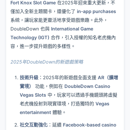
Fort Knox Slot Game
在2025年迎來重大更新，不
僅加入全新主題關卡，還優化了
in-app purchases
系統，讓玩家能更靈活地享受遊戲樂趣。此外，
DoubleDown 也與
International Game
Technology (IGT)
合作，引入授權的知名老虎機內
容，進一步提升遊戲的多樣性。
2025年DoubleDown的新遊戲策略
技術升級
：2025年的新遊戲全面支援
AR（擴增
實境）
功能，例如在
DoubleDown Casino
Vegas Slots
中，玩家可以透過手機鏡頭將虛擬
老虎機投射到現實環境，打造獨特的
Vegas
entertainment
體驗。
社交互動強化
：延續
Facebook-based casino