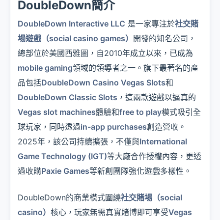
DoubleDown簡介
DoubleDown Interactive LLC
是一家專注於
社交賭
場遊戲（social casino games）
開發的知名公司，
總部位於美國西雅圖，自2010年成立以來，已成為
mobile gaming
領域的領導者之一。旗下最著名的產
品包括
DoubleDown Casino Vegas Slots
和
DoubleDown Classic Slots
，這兩款遊戲以逼真的
Vegas slot machines
體驗和
free to play
模式吸引全
球玩家，同時透過
in-app purchases
創造營收。
2025年，該公司持續擴張，不僅與
International
Game Technology (IGT)
等大廠合作授權內容，更透
過收購
Paxie Games
等新創團隊強化遊戲多樣性。
DoubleDown的商業模式圍繞
社交賭場（social
casino）
核心，玩家無需真實賭博即可享受
Vegas