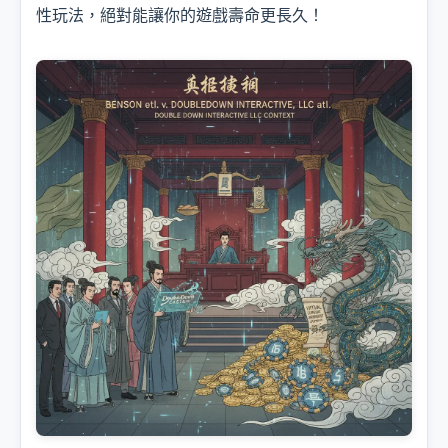
性玩法，絕對能讓你的遊戲壽命更長久！