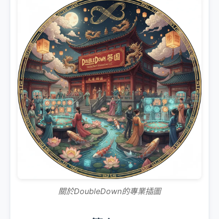
關於DoubleDown的專業插圖