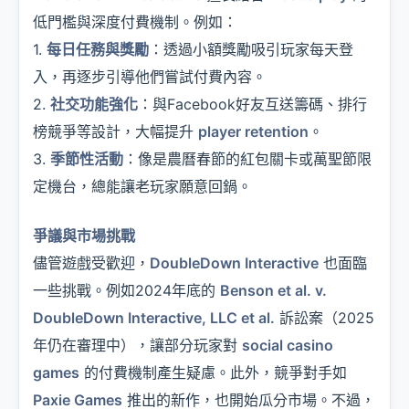
低門檻與深度付費機制。例如：
1.
每日任務與獎勵
：透過小額獎勵吸引玩家每天登
入，再逐步引導他們嘗試付費內容。
2.
社交功能強化
：與Facebook好友互送籌碼、排行
榜競爭等設計，大幅提升
player retention
。
3.
季節性活動
：像是農曆春節的紅包關卡或萬聖節限
定機台，總能讓老玩家願意回鍋。
爭議與市場挑戰
儘管遊戲受歡迎，
DoubleDown Interactive
也面臨
一些挑戰。例如2024年底的
Benson et al. v.
DoubleDown Interactive, LLC et al.
訴訟案（2025
年仍在審理中），讓部分玩家對
social casino
games
的付費機制產生疑慮。此外，競爭對手如
Paxie Games
推出的新作，也開始瓜分市場。不過，