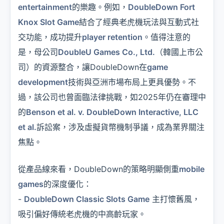
entertainment
的樂趣。例如，
DoubleDown Fort
Knox Slot Game
結合了經典老虎機玩法與互動式社
交功能，成功提升
player retention
。值得注意的
是，母公司
DoubleU Games Co., Ltd.
（韓國上市公
司）的資源整合，讓DoubleDown在
game
development
技術與亞洲市場布局上更具優勢。不
過，該公司也曾面臨法律挑戰，如2025年仍在審理中
的
Benson et al. v. DoubleDown Interactive, LLC
et al.
訴訟案，涉及虛擬貨幣機制爭議，成為業界關注
焦點。
從產品線來看，DoubleDown的策略明顯側重
mobile
games
的深度優化：
-
DoubleDown Classic Slots Game
主打懷舊風，
吸引偏好傳統老虎機的中高齡玩家。