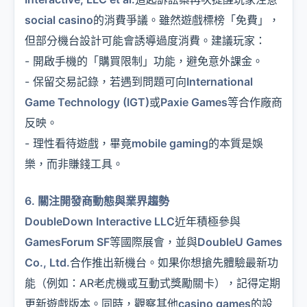
social casino
的消費爭議。雖然遊戲標榜「免費」，
但部分機台設計可能會誘導過度消費。建議玩家：
- 開啟手機的「購買限制」功能，避免意外課金。
- 保留交易記錄，若遇到問題可向
International
Game Technology (IGT)
或
Paxie Games
等合作廠商
反映。
- 理性看待遊戲，畢竟
mobile gaming
的本質是娛
樂，而非賺錢工具。
6. 關注開發商動態與業界趨勢
DoubleDown Interactive LLC
近年積極參與
GamesForum SF
等國際展會，並與
DoubleU Games
Co., Ltd.
合作推出新機台。如果你想搶先體驗最新功
能（例如：AR老虎機或互動式獎勵關卡），記得定期
更新遊戲版本。同時，觀察其他
casino games
的設