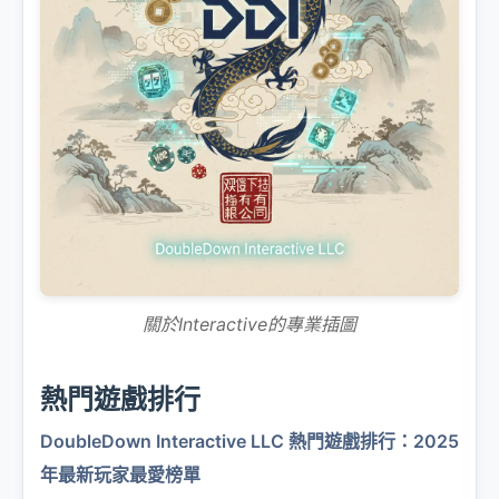
關於Interactive的專業插圖
熱門遊戲排行
DoubleDown Interactive LLC 熱門遊戲排行：2025
年最新玩家最愛榜單