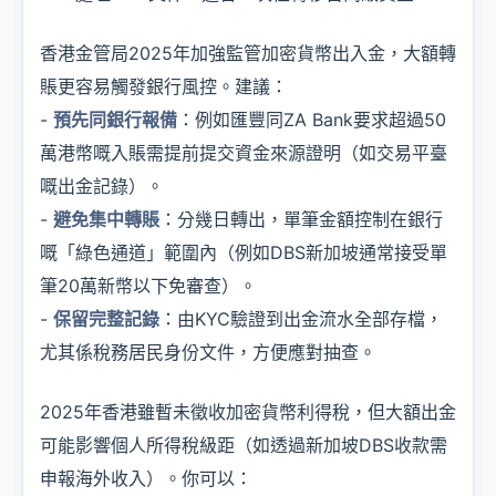
香港金管局2025年加強監管加密貨幣出入金，大額轉
賬更容易觸發銀行風控。建議：
-
預先同銀行報備
：例如匯豐同ZA Bank要求超過50
萬港幣嘅入賬需提前提交資金來源證明（如交易平臺
嘅出金記錄）。
-
避免集中轉賬
：分幾日轉出，單筆金額控制在銀行
嘅「綠色通道」範圍內（例如DBS新加坡通常接受單
筆20萬新幣以下免審查）。
-
保留完整記錄
：由KYC驗證到出金流水全部存檔，
尤其係稅務居民身份文件，方便應對抽查。
2025年香港雖暫未徵收加密貨幣利得稅，但大額出金
可能影響個人所得稅級距（如透過新加坡DBS收款需
申報海外收入）。你可以：