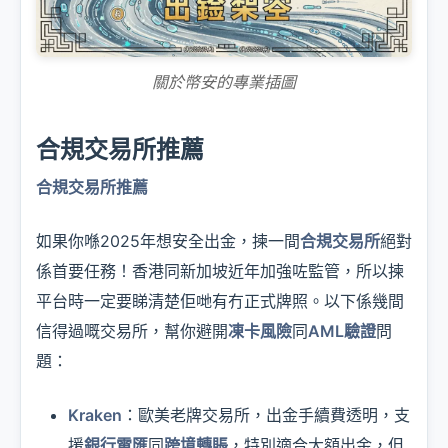
關於幣安的專業插圖
合規交易所推薦
合規交易所推薦
如果你喺2025年想安全出金，揀一間
合規交易所
絕對
係首要任務！香港同新加坡近年加強咗監管，所以揀
平台時一定要睇清楚佢哋有冇正式牌照。以下係幾間
信得過嘅交易所，幫你避開
凍卡風險
同
AML驗證
問
題：
Kraken
：歐美老牌交易所，出金手續費透明，支
援
銀行電匯
同
跨境轉賬
，特別適合大額出金，但