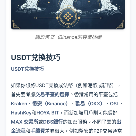
關於幣安（Binance的專業插圖
USDT兌換技巧
USDT兌換技巧
如果你想將USDT兌換成法幣（例如港幣或新幣），
首先要考慮
交易平臺的選擇
。香港常用的平臺包括
Kraken
、
幣安（Binance）
、
歐易（OKX）
、
OSL
、
HashKey
和
HOYA BIT
，而新加坡用戶則可能偏好
MAX 交易所
或
DBS銀行
的加密服務。不同平臺的
出
金流程
和
手續費
差異很大，例如幣安的P2P交易通常