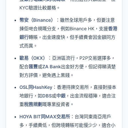
KYC驗證比較嚴格。
幣安（Binance）
：雖然全球用戶多，但要注意
揀佢哋合規嘅分支，例如Binance HK，支援
香港
銀行
轉賬，出金速度快，但手續費會因金額同方
式而異。
歐易（OKX）
：亞洲區流行，P2P交易選擇多，
配合
匯豐
或
ZA Bank
出金好方便，但記得睇清楚
對方評價，避免遇上黑錢。
OSL同HashKey
：香港持牌交易所，直接對接本
地銀行，如
DBS
或
中銀
，出金流程穩陣，適合注
重
稅務規劃
嘅專業投資者。
HOYA BIT同MAX交易所
：台灣同東南亞用戶
多，手續費低，但跨境轉賬可能慢少少，適合小