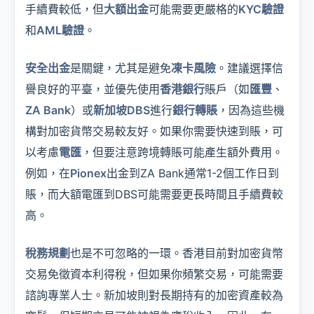
手續費較低，但
大額出金
可能需要更嚴格的
KYC驗證
和
AML驗證
。
安全出金
是關鍵，尤其是避免
凍卡風險
。建議選擇信
譽良好的平臺，並優先使用
香港銀行
賬戶（如
匯豐
、
ZA Bank
）或
新加坡DBS
進行
銀行轉賬
，因為這些機
構對加密貨幣交易較友好。如果你需要快速到賬，可
以考慮
電匯
，但要注意跨境轉賬可能產生額外費用。
例如，在
Pionex
出金到ZA Bank通常1-2個工作日到
賬，而大額電匯到DBS可能需要更長時間且手續費較
高。
稅務規劃
也是不可忽略的一環。香港目前對加密貨幣
交易免徵資本利得稅，但如果你頻繁交易，可能需要
諮詢專業人士。新加坡則對長期持有的加密資產較為