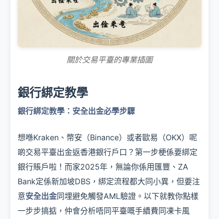
關於交易平臺的專業插圖
銀行綁定教學
銀行綁定教學：安全出金必學步驟
想喺Kraken、幣安（Binance）或者歐易（OKX）呢
啲交易平臺出金返香港銀行戶口？第一步梗係要綁定
銀行賬戶啦！而家2025年，無論你係用匯豐、ZA
Bank定係新加坡DBS，綁定流程都大同小異，但要注
意
安全出金
同埋避免觸發AML驗證。以下就教你點樣
一步步搞掂，仲會分析唔同平臺嘅手續費同凍卡風