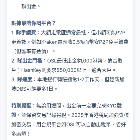
額出金。
點揀最啱你嘅平台？
1.
睇手續費
：大額走電匯通常最抵，但小額可能P2P
更着數。例如Kraken電匯收0.5%而幣安P2P免手續費
（但匯率有差價）。
2.
睇出金門檻
：OSL最低出金$1,000港幣，適合散
戶；HashKey則要求$50,000以上，適合大戶。
3.
睇速度
：本地銀行轉賬通常1-2工作天，但經新加
坡DBS可能要多1日。
特別提醒
：無論用邊間，出金前一定要完成
KYC驗
證
，並保留交易記錄報稅。2025年香港稅局加強查核
加密交易，用合規平台如OSL可以自動出稅單，省好
多麻煩！