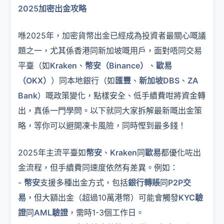
2025加密出金攻略
喺2025年，加密貨幣出金已經成為投資者最關心嘅議
題之一，尤其係香港同新加坡嘅用戶，面對唔同交易
平臺（如
Kraken
、
幣安（Binance）
、
歐易
（OKX）
）同本地銀行（如
匯豐
、
新加坡DBS
、
ZA
Bank
）嘅政策變化，點樣安全、低手續費咁將資金轉
出，真係一門學問。以下就同大家拆解最新嘅出金策
略，等你可以避開凍卡風險，同時慳到最多錢！
2025年主流平臺如
幣安
、
Kraken
同
歐易
都優化咗出
金流程，但手續費同速度依然有差異。例如：
-
幣安
支援多種出金方式，包括
銀行轉賬
同
P2P交
易
，但大額出金（超過10萬港幣）可能會觸發
KYC驗
證
同
AML驗證
，需時1-3個工作日。