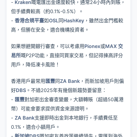
-
Kraken
嘅電匯出金速度較快，通常24小時內到賬，
但手續費較高（約0.1%-0.5%）。
-
香港合規平臺
如
OSL
同
HashKey
，雖然出金門檻較
高，但勝在安全，適合機構投資者。
如果想避開銀行審查，可以考慮用
Pionex
或
MAX 交
易所
嘅P2P功能，直接同買家交易，但記得揀高評分
用戶，降低凍卡風險！
香港用戶最常用
匯豐
同
ZA Bank
，而新加坡用戶則偏
好
DBS
。不過2025年有幾個新趨勢要留意：
-
匯豐
對加密出金審查變嚴，大額轉賬（超過50萬港
幣）可能會要求提供資金來源證明。
-
ZA Bank
支援即時出金到本地銀行，手續費低至
0.1%，適合小額用戶。
-
新加坡DBS
嘅加密友善政策繼續領先，電匯到海外