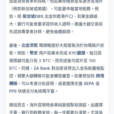
加密貨幣資本利得稅，但如果你嘅資金來源涉及海外
（例如新加坡或美國），可能要申報當地稅務。例
如，經
新加坡DBS
出金到香港戶口，若果金額過
大，銀行可能會要求提供收入證明。建議大額交易前
先諮詢專業會計師，避免後續麻煩。
最後，
出金流程
嘅順暢度好大程度取決於你嘅賬戶狀
態。例如，
幣安
用戶如果未完成
KYC驗證
，每日提
現限額可能只有 2 BTC，而完成後可提升至 100
BTC。同樣，
ZA Bank
對加密貨幣出入金有較嚴格監
控，頻繁大額轉賬可能會觸發審查。如果想加快
跨境
轉賬
，可以考慮分批提現，或者選擇支援
SEPA
或
FPS
快速支付系統嘅平臺。
總括而言，海外提現唔係單純撳個掣就搞掂，由選擇
平臺、銀行到稅務安排，每一步都要計清楚。尤其係