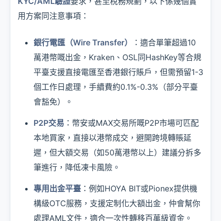
KYC/AML驗證
要求，甚至稅務規劃，以下係幾個實
用方案同注意事項：
銀行電匯（Wire Transfer）
：適合單筆超過10
萬港幣嘅出金，Kraken、OSL同HashKey等合規
平臺支援直接電匯至香港銀行賬戶，但需預留1-3
個工作日處理，手續費約0.1%-0.3%（部分平臺
會豁免）。
P2P交易
：幣安或MAX交易所嘅P2P市場可匹配
本地買家，直接以港幣成交，避開跨境轉賬延
遲，但大額交易（如50萬港幣以上）建議分拆多
筆進行，降低凍卡風險。
專用出金平臺
：例如HOYA BIT或Pionex提供機
構級OTC服務，支援定制化大額出金，仲會幫你
處理AML文件，適合一次性轉移百萬級資金。