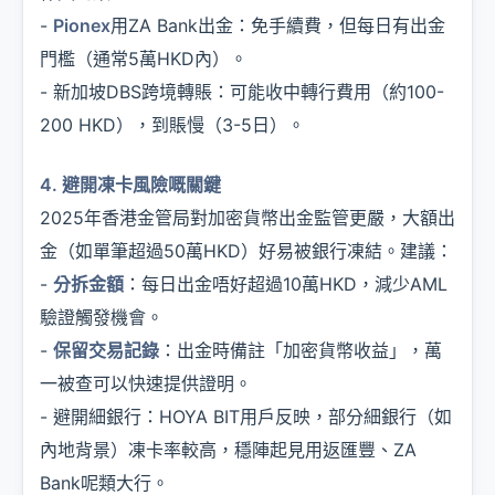
-
Pionex
用ZA Bank出金：免手續費，但每日有出金
門檻（通常5萬HKD內）。
- 新加坡DBS跨境轉賬：可能收中轉行費用（約100-
200 HKD），到賬慢（3-5日）。
4. 避開凍卡風險嘅關鍵
2025年香港金管局對加密貨幣出金監管更嚴，大額出
金（如單筆超過50萬HKD）好易被銀行凍結。建議：
-
分拆金額
：每日出金唔好超過10萬HKD，減少AML
驗證觸發機會。
-
保留交易記錄
：出金時備註「加密貨幣收益」，萬
一被查可以快速提供證明。
- 避開細銀行：HOYA BIT用戶反映，部分細銀行（如
內地背景）凍卡率較高，穩陣起見用返匯豐、ZA
Bank呢類大行。