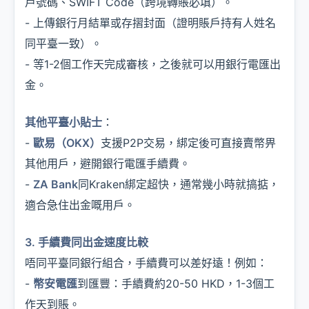
戶號碼、SWIFT Code（跨境轉賬必填）。
- 上傳銀行月結單或存摺封面（證明賬戶持有人姓名
同平臺一致）。
- 等1-2個工作天完成審核，之後就可以用銀行電匯出
金。
其他平臺小貼士
：
-
歐易（OKX）
支援P2P交易，綁定後可直接賣幣畀
其他用戶，避開銀行電匯手續費。
-
ZA Bank
同Kraken綁定超快，通常幾小時就搞掂，
適合急住出金嘅用戶。
3. 手續費同出金速度比較
唔同平臺同銀行組合，手續費可以差好遠！例如：
-
幣安電匯
到匯豐：手續費約20-50 HKD，1-3個工
作天到賬。