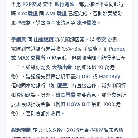
係用
P2P交易
定係
銀行電匯
，都要確保平臺同銀行
嘅
KYC驗證
同
AML驗證
已經完成，否則好易觸發
風控機制，導致資金凍結甚至
凍卡風險
。
手續費
同
出金速度
亦係關鍵因素。以
幣安
為例，
電匯到香港銀行通常收 1.5%-3% 手續費，而
Pionex
或
MAX 交易所
可能更低，但到賬時間可能慢半日至
一日。如果你需要
大額出金
（例如超過 10 萬港
幣），建議優先選擇合規平臺如
OSL
或
HashKey
，
佢哋同本地銀行（如
匯豐
）有直接合作，減少中間行
扣費同延誤。另外，
出金門檻
亦要留意，部分交易所
要求最低提現金額（例如
HOYA BIT
最低 1000 港
幣），否則會額外收費。
稅務規劃
亦唔可以忽略。2025年香港雖然暫未徵收