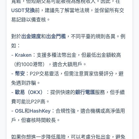
寬鬆，但短期交易可能被視為應稅收入。因此，在
USDT兌換
前，建議先了解當地法規，並保留所有交
易記錄以備查核。
對於
出金速度
和
出金門檻
，不同平臺的規則各異。例
如：
-
Kraken
：支援多種法幣出金，但最低出金額較高
（約1000港幣），適合大額用戶。
-
幣安
：P2P交易靈活，但需注意買家信譽評分，避
免遇到詐騙。
-
歐易（OKX）
：提供快速的
銀行電匯
服務，但手續
費可能比P2P高。
-
OSL
和
HashKey
：合規性強，適合機構或高淨值用
戶，但審核時間較長。
如果你想進一步降低風險，可以考慮分批出金，避免