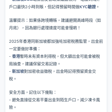
戶口最快2小時到賬，但記得預留時間做
KYC驗證
。
溫馨提示：如果係跨境轉賬，建議避開高峰時段（如
月底），因為銀行處理速度可能會慢啲！
2025年香港同新加坡都加強咗加密稅務監管，出金前
一定要做好準備：
-
香港
暫時未有資本利得稅，但大額出金可能會被稅
局抽查，建議保留交易記錄。
-
新加坡
對加密收益徵稅，出金時記得預留資金交
稅。
安全方面，記住以下幾點：
- 避免直接從交易平臺出金到陌生戶口，減少凍卡風
險。