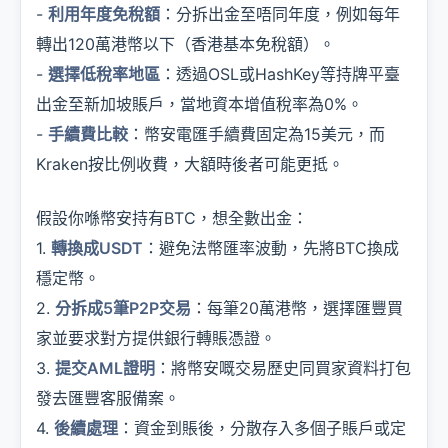
-
利用年度免稅額
：分拆出金至唔同年度，例如每年
轉出120萬港幣以下（香港基本免稅額）。
-
選擇低稅率地區
：透過OSL或HashKey等持牌平臺
出金至新加坡賬戶，當地資本增值稅率為0%。
-
手續費比較
：幣安電匯手續費固定為15美元，而
Kraken按比例收費，大額時後者可能更抵。
假設你喺幣安持有BTC，想全數出金：
1.
轉換成USDT
：避免法幣匯率波動，先將BTC換成
穩定幣。
2.
分拆成5筆P2P交易
：每筆20萬港幣，選擇匯豐買
家並要求對方提供銀行轉賬憑證。
3.
提交AML證明
：將幣安嘅交易歷史同買家資料打包
發去匯豐客服備案。
4.
後續處理
：資金到賬後，分散存入多個子賬戶或定