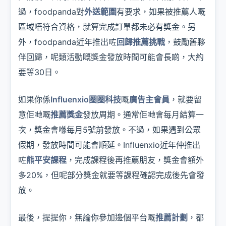
過，foodpanda對
外送範圍
有要求，如果被推薦人嘅
區域唔符合資格，就算完成訂單都未必有獎金。另
外，foodpanda近年推出咗
回歸推薦挑戰
，鼓勵舊夥
伴回歸，呢類活動嘅獎金發放時間可能會長啲，大約
要等30日。
如果你係
Influenxio圈圈科技
嘅
廣告主會員
，就要留
意佢哋嘅
推薦獎金
發放周期。通常佢哋會每月結算一
次，獎金會喺每月5號前發放。不過，如果遇到公眾
假期，發放時間可能會順延。Influenxio近年仲推出
咗
熊平安課程
，完成課程後再推薦朋友，獎金會額外
多20%，但呢部分獎金就要等課程確認完成後先會發
放。
最後，提提你，無論你參加邊個平台嘅
推薦計劃
，都