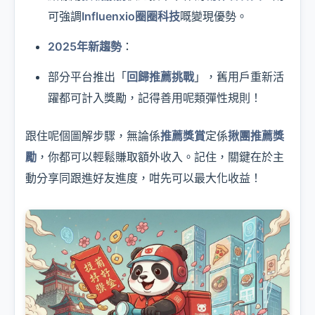
可強調
Influenxio圈圈科技
嘅變現優勢。
2025年新趨勢
：
部分平台推出「
回歸推薦挑戰
」，舊用戶重新活
躍都可計入獎勵，記得善用呢類彈性規則！
跟住呢個圖解步驟，無論係
推薦獎賞
定係
揪團推薦獎
勵
，你都可以輕鬆賺取額外收入。記住，關鍵在於主
動分享同跟進好友進度，咁先可以最大化收益！