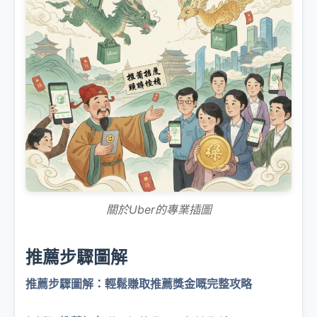
關於Uber的專業插圖
推薦步驟圖解
推薦步驟圖解：輕鬆賺取推薦獎金嘅完整攻略