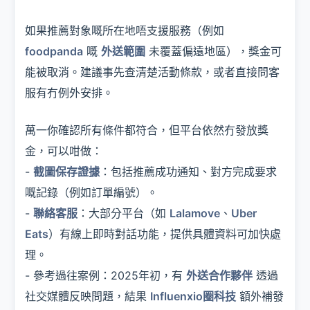
如果推薦對象嘅所在地唔支援服務（例如
foodpanda
嘅
外送範圍
未覆蓋偏遠地區），獎金可
能被取消。建議事先查清楚活動條款，或者直接問客
服有冇例外安排。
萬一你確認所有條件都符合，但平台依然冇發放獎
金，可以咁做：
-
截圖保存證據
：包括推薦成功通知、對方完成要求
嘅記錄（例如訂單編號）。
-
聯絡客服
：大部分平台（如
Lalamove
、
Uber
Eats
）有線上即時對話功能，提供具體資料可加快處
理。
- 參考過往案例：2025年初，有
外送合作夥伴
透過
社交媒體反映問題，結果
Influenxio圈科技
額外補發