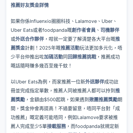
推薦好友獎金詳情
如果你係Influenxio圈圈科技、Lalamove、Uber、
Uber Eats或者foodpanda嘅
創作者會員
、
司機夥伴
或
外送合作夥伴
，咁就一定要了解清楚各大平台嘅
推
薦獎金
計劃！2025年嘅
推薦活動
玩法更加多元化，唔
少平台仲推出咗
加碼活動
同
回歸推薦挑戰
，推薦成功
嘅話隨時賺多幾百至幾千蚊！
以Uber Eats為例，而家推薦一位新
外送夥伴
成功註
冊並完成指定單數，推薦人同被推薦人都可以拎到
推
薦獎勵
，金額由$500起跳，如果遇到
揪團推薦獎勵
期
間，獎金仲會再提高！不過要留意，唔同平台對「成
功推薦」嘅定義可能唔同，例如Lalamove要求被推
薦人完成至少5單
接載服務
，而foodpanda就規定新