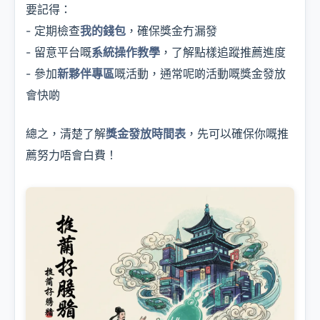
要記得：
- 定期檢查
我的錢包
，確保獎金冇漏發
- 留意平台嘅
系統操作教學
，了解點樣追蹤推薦進度
- 參加
新夥伴專區
嘅活動，通常呢啲活動嘅獎金發放
會快啲
總之，清楚了解
獎金發放時間表
，先可以確保你嘅推
薦努力唔會白費！