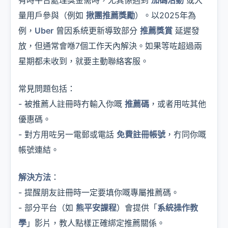
有時平台處理獎金需時，尤其係遇到
加碼活動
或大
量用戶參與（例如
揪團推薦獎勵
）。以2025年為
例，
Uber
曾因系統更新導致部分
推薦獎賞
延遲發
放，但通常會喺7個工作天內解決。如果等咗超過兩
星期都未收到，就要主動聯絡客服。
常見問題包括：
- 被推薦人註冊時冇輸入你嘅
推薦碼
，或者用咗其他
優惠碼。
- 對方用咗另一電郵或電話
免費註冊帳號
，冇同你嘅
帳號連結。
解決方法
：
- 提醒朋友註冊時一定要填你嘅專屬推薦碼。
- 部分平台（如
熊平安課程
）會提供「
系統操作教
學
」影片，教人點樣正確綁定推薦關係。