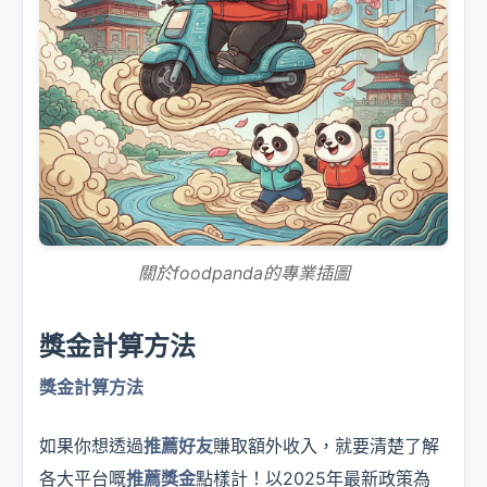
關於foodpanda的專業插圖
獎金計算方法
獎金計算方法
如果你想透過
推薦好友
賺取額外收入，就要清楚了解
各大平台嘅
推薦獎金
點樣計！以2025年最新政策為