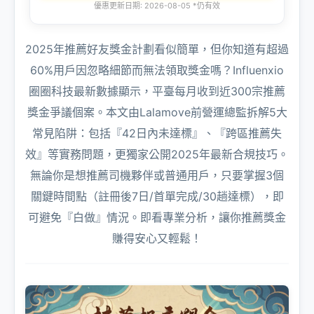
優惠更新日期: 2026-08-05 *仍有效
2025年推薦好友獎金計劃看似簡單，但你知道有超過
60%用戶因忽略細節而無法領取獎金嗎？Influenxio
圈圈科技最新數據顯示，平臺每月收到近300宗推薦
獎金爭議個案。本文由Lalamove前營運總監拆解5大
常見陷阱：包括『42日內未達標』、『跨區推薦失
效』等實務問題，更獨家公開2025年最新合規技巧。
無論你是想推薦司機夥伴或普通用戶，只要掌握3個
關鍵時間點（註冊後7日/首單完成/30趟達標），即
可避免『白做』情況。即看專業分析，讓你推薦獎金
賺得安心又輕鬆！