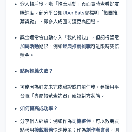
登入帳戶後，喺「推薦活動」頁面實時查看好友
嘅進度。部分平台如
Uber Eats
會標明「揪團推
薦獎勵」，即多人成團可獲更高回贈。
獎金通常會自動存入「我的錢包」，但記得留意
加碼活動
期限，例如
經典推薦挑戰
可能限時雙倍
獎金。
點解推薦失敗？
可能因為好友未完成驗證或首單任務，建議用平
台嘅「專屬帳號查詢器」確認對方狀態。
如何提高成功率？
分享個人經驗：例如作為
司機夥伴
，可以教朋友
點樣用
接載服務
快速接單；作為
創作者會員
，則