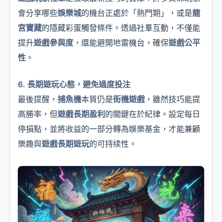
會分享哪些
娛樂城
的機台正處於「熱門期」，或是
龍
宮寶藏
的隱藏彩蛋觸發條件。透過社羣互動，不僅能
提升
遊戲參與度
，還能避開地雷機台，確保
遊戲公平
性
。
6. 長期遊玩心態，避免過度投注
最後提醒，
捕魚機
本質仍是
街機遊戲
，雖然技巧能提
高勝率，但
遊戲長期盈利
的關鍵在於紀律。設定每日
停損點，並將收益的一部分轉為娛樂基金，才能兼顧
樂趣與
遊戲長期遊玩
的可持续性。