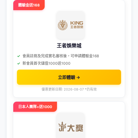
體驗金送168
王者娛樂城
會員註冊及完成實名審核後，可申請體驗金168
新會員首次儲值1000送1000
立即體驗 →
優惠更新日期: 2026-08-07 *仍有效
日本人團隊+送1000