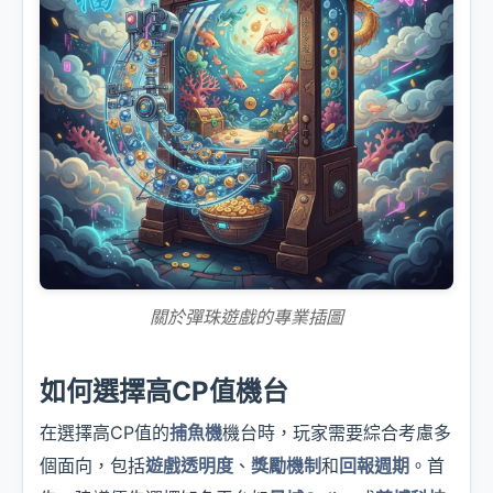
關於彈珠遊戲的專業插圖
如何選擇高CP值機台
在選擇高CP值的
捕魚機
機台時，玩家需要綜合考慮多
個面向，包括
遊戲透明度
、
獎勵機制
和
回報週期
。首