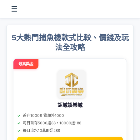
☰
5大熱門捕魚機款式比較、價錢及玩
法全攻略
最高獎金
鉅城娛樂城
首存1000即獲額外1000
每日首存5000送88，10000送188
每日流水10萬即送288