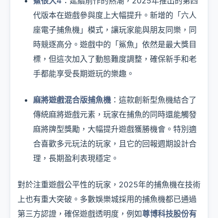
鯊很大4
：延續前作的熱潮，2025年推出的第四
代版本在遊戲參與度上大幅提升。新增的「六人
座電子捕魚機」模式，讓玩家能與朋友同樂，同
時競逐高分。遊戲中的「鯊魚」依然是最大獎目
標，但這次加入了動態難度調整，確保新手和老
手都能享受長期遊玩的樂趣。
麻將遊戲混合版捕魚機
：這款創新型魚機結合了
傳統麻將遊戲元素，玩家在捕魚的同時還能觸發
麻將牌型獎勵，大幅提升遊戲獲勝機會。特別適
合喜歡多元玩法的玩家，且它的回報週期設計合
理，長期盈利表現穩定。
對於注重遊戲公平性的玩家，2025年的捕魚機在技術
上也有重大突破。多數娛樂城採用的捕魚機都已通過
第三方認證，確保遊戲透明度，例如
尊博科技股份有