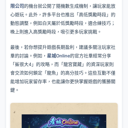
限公司
的機台就公開了隨機數生成機制，讓玩家能放
心遊玩。此外，許多平台也推出「高低獎勵時段」的
動態調整，例如白天屬於低獎勵時段，適合練技巧；
晚上則進入高獎勵時段，吸引更多玩家挑戰。
最後，若你想提升遊戲長期盈利，建議多關注玩家社
羣的討論。例如，
星城Online
的官方社羣經常分享
「鯊很大4」的攻略，而「龍宮寶藏」的資深玩家則
會交流如何鎖定「龍魚」的高分技巧。這些互動不僅
能增加玩家留存率，也能讓你更快掌握遊戲的獲勝關
鍵。