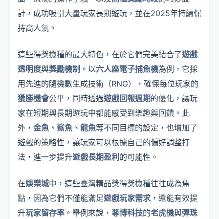
計，成功吸引大量玩家長期遊玩，並在2025年持續保
持高人氣。
這些得獎機種的最大特色，在於它們完美結合了
遊戲
透明度
與
獎勵機制
。以
六人座電子捕魚機
為例，它採
用先進的隨機數生成技術（RNG），確保每位玩家的
獲勝機會
公平，同時透過
遊戲回報週期
的優化，讓玩
家在短期與長期遊玩中都能感受到樂趣與回饋。此
外，
金魚、鯊魚、龍魚
等不同目標的設定，也增加了
遊戲的策略性，讓玩家可以根據自己的偏好調整打
法，進一步提升
遊戲長期盈利
的可能性。
在
娛樂城
中，這些臺灣精品獎得獎機種往往成為焦
點，因為它們不僅能滿足
遊戲玩家需求
，還能有效提
升
玩家留存率
。舉例來說，
尊博科技
的
老虎機
與
彈珠