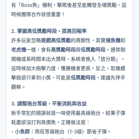
有「Boss魚」機制，擊敗後甚至能觸發全場獎勵，這
時候團隊合作就很重要！
2. 掌握高低獎勵時段，提高回報率
許多玩家忽略
遊戲高低獎勵
的周期性，其實
捕魚機
和
老虎機
一樣，會有
高獎勵時段
與
低獎勵時段
。通常剛
開機或長時間未出大獎時，系統會進入「放分期」，
這時候加大砲擊力度，獲勝機會更高。反之，若連續
擊殺卻只拿到小獎，可能是
低獎勵時段
，建議先停手
觀察。
3. 調整砲台等級，平衡消耗與收益
新手常犯的錯誤就是一味使用最高級砲台，結果子彈
耗盡卻沒打到高價魚。正確做法是：
-
小魚群
：用低等級砲台（1-3級）節省子彈。