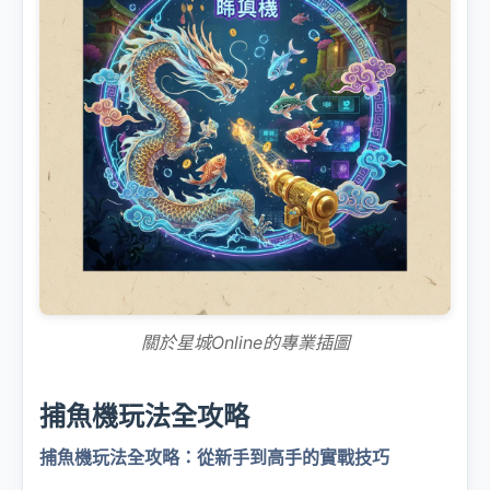
關於星城Online的專業插圖
捕魚機玩法全攻略
捕魚機玩法全攻略：從新手到高手的實戰技巧