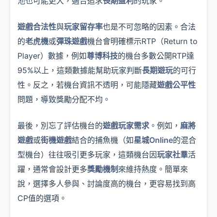
池也可能更大，適合追求
長期盈利
的玩家。
遊戲合法性
與
玩家留存率
也是不可忽略的因素。合法
的
老虎機
或
彈珠遊戲
機台會明確標示RTP（Return to
Player）數據，例如
尊博科技
的機台多數公開RTP達
95%以上，這類數據能幫助玩家判斷
長期遊玩
的可行
性。反之，若機台資訊不透明，可能隱藏
遊戲公平性
問題，導致獎勵分配不均。
最後，別忘了評估機台的
遊戲玩家需求
。例如，
麻將
遊戲
或
街機遊戲
結合的捕魚機（如
星城Online
的混合
型機台）往往吸引更多玩家，這類機台因
玩家社羣
活
躍，通常會設計更多
獎勵機制
來維持熱度。簡單來
說，選擇多人參與、討論度高的機台，更容易找到高
CP值的選項。