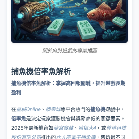
關於麻將遊戲的專業插圖
捕魚機倍率魚解析
捕魚機倍率魚解析：掌握高回報關鍵，提升遊戲長期
盈利
在
星城Online
、
娛樂城
等平台熱門的
捕魚機
遊戲中，
倍率魚
是決定玩家獲勝機會與獎勵高低的關鍵要素。
2025年最新機台如
龍宮寶藏
、
鯊很大4
，或
尊博科技
股份有限公司
推出的
六人座電子捕魚機
，皆透過不同