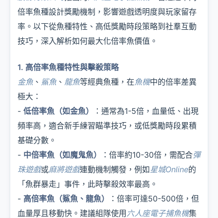
倍率魚種設計獎勵機制，影響遊戲透明度與玩家留存
率。以下從魚種特性、高低獎勵時段策略到社羣互動
技巧，深入解析如何最大化倍率魚價值。
1. 高倍率魚種特性與擊殺策略
金魚
、
鯊魚
、
龍魚
等經典魚種，在
魚機
中的倍率差異
極大：
-
低倍率魚（如金魚）
：通常為1-5倍，血量低、出現
頻率高，適合新手練習瞄準技巧，或低獎勵時段累積
基礎分數。
-
中倍率魚（如魔鬼魚）
：倍率約10-30倍，需配合
彈
珠遊戲
或
麻將遊戲
連動機制觸發，例如
星城Online
的
「魚群暴走」事件，此時擊殺效率最高。
-
高倍率魚（鯊魚、龍魚）
：倍率可達50-500倍，但
血量厚且移動快。建議組隊使用
六人座電子捕魚機
集