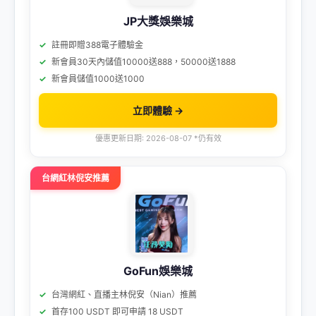
JP大獎娛樂城
註冊即贈388電子體驗金
新會員30天內儲值10000送888，50000送1888
新會員儲值1000送1000
立即體驗 →
優惠更新日期: 2026-08-07 *仍有效
台網紅林倪安推薦
GoFun娛樂城
台灣網紅、直播主林倪安（Nian）推薦
首存100 USDT 即可申請 18 USDT