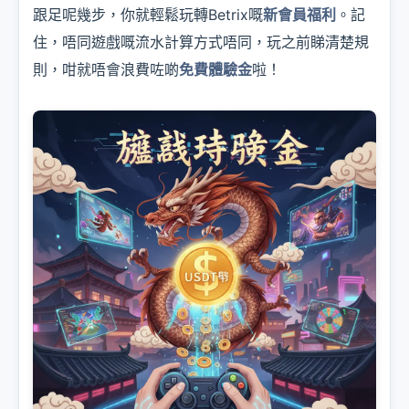
跟足呢幾步，你就輕鬆玩轉Betrix嘅
新會員福利
。記
住，唔同遊戲嘅流水計算方式唔同，玩之前睇清楚規
則，咁就唔會浪費咗啲
免費體驗金
啦！