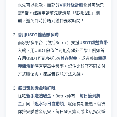
水先可以提款，而部分
VIP升級計劃
會員可能只
需5倍。建議申請前先睇清楚「紅利活動」細
則，避免到時拎唔到錢仲要嘥時間！
善用USDT儲值賺多啲
而家好多平台（包括Betrix）支援
USDT虛擬貨幣
入錢，用USDT儲值仲可能有額外回贈！例如首
存用USDT可能多送5%
首存彩金
，或者參加
幸運
轉盤活動
時有更高中獎率。記住比較吓不同支付
方式嘅優惠，揀最着數嘅方法入錢。
每日簽到獎金唔好嘥
除咗
新手送體驗金
，Betrix仲有「
每日簽到獎
金
」同「
返水每日自動領
」呢類長期優惠。就算
你拎完體驗金玩完，每日登入簽到或者玩指定遊