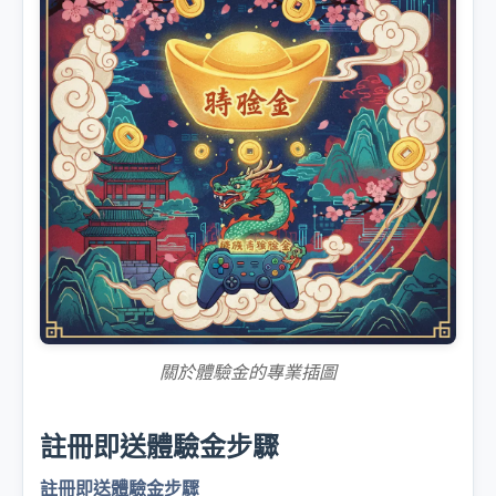
關於體驗金的專業插圖
註冊即送體驗金步驟
註冊即送體驗金步驟