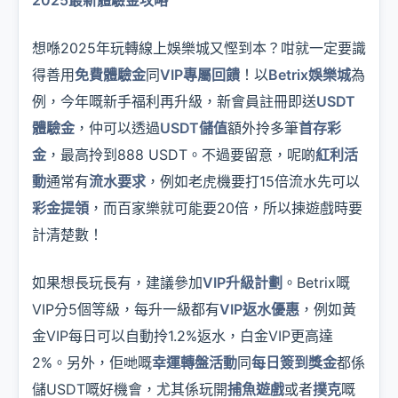
2025最新體驗金攻略
想喺2025年玩轉線上娛樂城又慳到本？咁就一定要識
得善用
免費體驗金
同
VIP專屬回饋
！以
Betrix娛樂城
為
例，今年嘅新手福利再升級，新會員註冊即送
USDT
體驗金
，仲可以透過
USDT儲值
額外拎多筆
首存彩
金
，最高拎到888 USDT。不過要留意，呢啲
紅利活
動
通常有
流水要求
，例如老虎機要打15倍流水先可以
彩金提領
，而百家樂就可能要20倍，所以揀遊戲時要
計清楚數！
如果想長玩長有，建議參加
VIP升級計劃
。Betrix嘅
VIP分5個等級，每升一級都有
VIP返水優惠
，例如黃
金VIP每日可以自動拎1.2%返水，白金VIP更高達
2%。另外，佢哋嘅
幸運轉盤活動
同
每日簽到獎金
都係
儲USDT嘅好機會，尤其係玩開
捕魚遊戲
或者
撲克
嘅