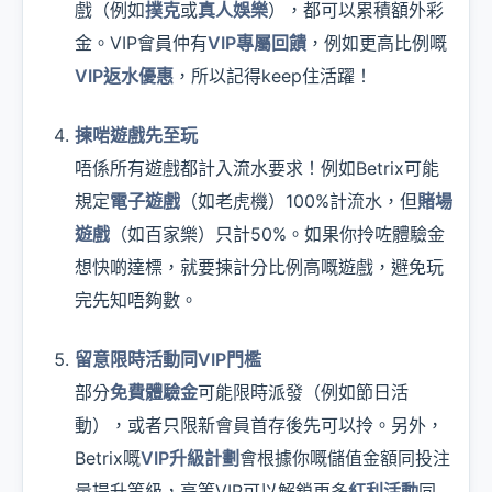
戲（例如
撲克
或
真人娛樂
），都可以累積額外彩
金。VIP會員仲有
VIP專屬回饋
，例如更高比例嘅
VIP返水優惠
，所以記得keep住活躍！
揀啱遊戲先至玩
唔係所有遊戲都計入流水要求！例如Betrix可能
規定
電子遊戲
（如老虎機）100%計流水，但
賭場
遊戲
（如百家樂）只計50%。如果你拎咗體驗金
想快啲達標，就要揀計分比例高嘅遊戲，避免玩
完先知唔夠數。
留意限時活動同VIP門檻
部分
免費體驗金
可能限時派發（例如節日活
動），或者只限新會員首存後先可以拎。另外，
Betrix嘅
VIP升級計劃
會根據你嘅儲值金額同投注
量提升等級，高等VIP可以解鎖更多
紅利活動
同