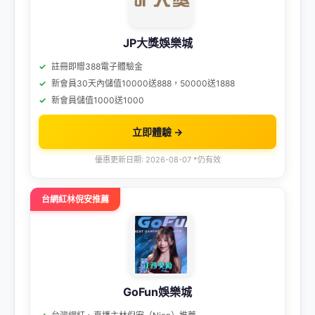
JP大獎娛樂城
註冊即贈388電子體驗金
新會員30天內儲值10000送888，50000送1888
新會員儲值1000送1000
立即體驗 →
優惠更新日期: 2026-08-07 *仍有效
台網紅林倪安推薦
GoFun娛樂城