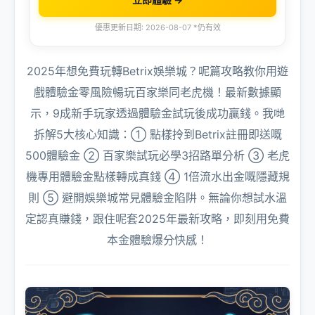
優惠更新日期: 2026-08-07 *仍有效
2025年想免費玩轉Betrix娛樂城？呢篇攻略教你用遊
戲體驗金零風險暢玩百家樂同老虎機！最新數據顯
示，9成新手玩家透過體驗金試玩後成功贏錢。我哋
拆解5大核心知識：① 點樣拎到Betrix註冊即送嘅
500體驗金 ② 百家樂試玩必學3招路單分析 ③ 老虎
機專用體驗金點樣轉成真錢 ④ 1倍流水出金嘅隱藏規
則 ⑤ 避開娛樂城常見體驗金陷阱。無論你想試水溫
定認真賺錢，跟住呢套2025年最新攻略，即刻用免費
本金體驗爆分快感！