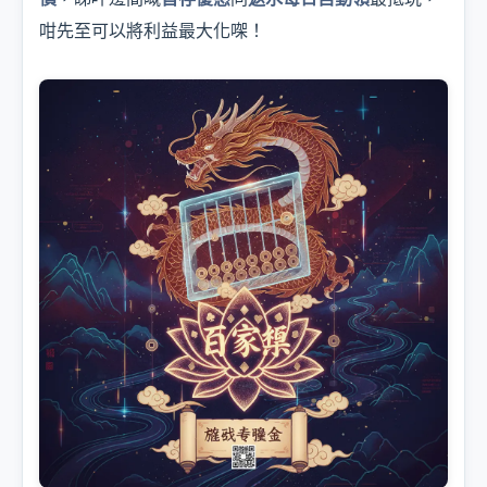
咁先至可以將利益最大化㗎！