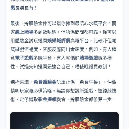
惠
長賺長有！
最後，拎體驗金仲可以幫你揀到最啱心水嘅平台。而
家
線上賭場
多到數唔晒，但唔係間間都可靠。你可以
用體驗金試玩幾間
娛樂城評價
高嘅平台，比較吓佢哋
嘅遊戲流暢度、客服反應同出金速度。例如，有人鍾
意
電子遊戲
多嘅平台，有人就偏好
賭場遊戲
嘅多樣
性。試過先知邊間最適合自己，唔使嘥錢買教訓！
總括來講，
免費體驗金
唔單止係「免費午餐」，仲係
精明玩家嘅必備策略。無論你想試新遊戲、慳錢練技
術，定係博取
彩金提領
機會，拎體驗金都係第一步！