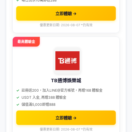
每日流水10萬即送288
立即體驗 →
優惠更新日期: 2026-08-07 *仍有效
最高體驗金
TB通博娛樂城
註冊送200，加入LINE@官方帳號，再贈168 體驗金
USDT 入金, 再贈388 體驗金
儲值滿5,000即贈888
立即體驗 →
優惠更新日期: 2026-08-07 *仍有效