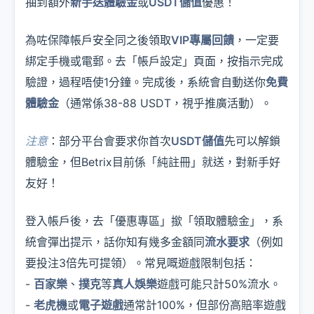
抽到額外
新手送體驗金
或
USDT儲值
優惠！
為咗保障帳戶安全同之後領取
VIP專屬回饋
，一定要
綁定手機或電郵。去「帳戶設定」頁面，按指示完成
驗證，過程唔使1分鐘。完成後，系統會自動送你
免費
體驗金
（通常係38-88 USDT，視乎推廣活動）。
注意
：部分平台會要求你首次
USDT儲值
先可以解鎖
體驗金，但Betrix目前係「純註冊」就送，對新手好
友好！
登入帳戶後，去「優惠專區」撳「領取體驗金」，系
統會彈出提示，話你知有幾多金額同
流水要求
（例如
要投注3倍先可提領）。常見嘅遊戲限制包括：
-
百家樂
、
撲克
等
真人娛樂
遊戲可能只計50%流水。
-
老虎機
或
電子遊戲
通常計100%，但部份高賠率遊戲