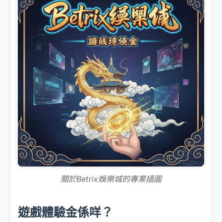
關於Betrix娛樂城的專業插圖
遊戲體驗金係咩？