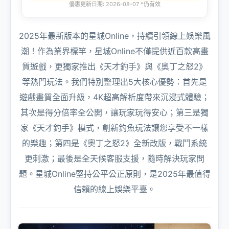
優惠更新日期: 2026-08-07 *仍有效
2025年最新版本的星城Online，持續引領線上娛樂風
潮！作為業界標竿，星城Online不僅提供近百款高畫
質遊戲，更獨家推出《天才釣手》與《奧丁之怒2》
等熱門玩法。我們特別整理出5大核心優勢：首先是
遊戲畫質全面升級，4K超高解析度帶來沉浸式體驗；
其次是得分倍率全公開，讓玩家玩得安心；第三是獨
家《天才釣手》模式，創新釣魚玩法讓您享受不一樣
的樂趣；第四是《奧丁之怒2》全新改版，戰鬥系統
更刺激；最後是全天候客服支援，隨時解決玩家問
題。星城Online堅持公平公正原則，是2025年最值得
信賴的線上娛樂平臺。