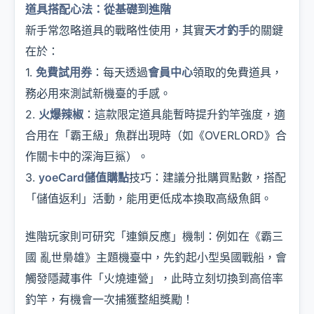
道具搭配心法：從基礎到進階
新手常忽略道具的戰略性使用，其實
天才釣手
的關鍵
在於：
1.
免費試用券
：每天透過
會員中心
領取的免費道具，
務必用來測試新機臺的手感。
2.
火爆辣椒
：這款限定道具能暫時提升釣竿強度，適
合用在「霸王級」魚群出現時（如《OVERLORD》合
作關卡中的深海巨鯊）。
3.
yoeCard儲值購點
技巧：建議分批購買點數，搭配
「儲值返利」活動，能用更低成本換取高級魚餌。
進階玩家則可研究「連鎖反應」機制：例如在《霸三
國 亂世梟雄》主題機臺中，先釣起小型吳國戰船，會
觸發隱藏事件「火燒連營」，此時立刻切換到高倍率
釣竿，有機會一次捕獲整組獎勵！