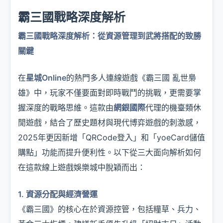
霸三國戰略深度解析
霸三國戰略深度解析：從資源管理到武將搭配的致勝
關鍵
在
星城Online
的熱門多人連線遊戲《霸三國 亂世梟
雄》中，玩家不僅要面對即時戰鬥的挑戰，更需要掌
握深度的戰略思維。這款由
網銀國際
代理的機臺類休
閒遊戲，結合了歷史題材與現代博弈遊戲的刺激感，
2025年更因新增「QRCode登入」和「yoeCard儲值
購點」功能而提升便利性。以下從三大面向解析如何
在這款線上遊戲娛樂城中脫穎而出：
1. 資源分配與經濟營運
《霸三國》的核心在於資源控管，包括糧草、兵力、