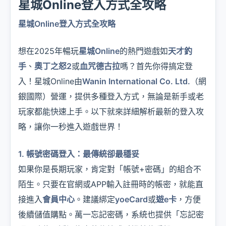
星城Online登入方式全攻略
星城Online登入方式全攻略
想在2025年暢玩
星城Online
的熱門遊戲如
天才釣
手
、
奧丁之怒2
或
血咒德古拉
嗎？首先你得搞定登
入！星城Online由
Wanin International Co. Ltd.
（網
銀國際）營運，提供多種登入方式，無論是新手或老
玩家都能快速上手。以下就來詳細解析最新的登入攻
略，讓你一秒進入遊戲世界！
1. 帳號密碼登入：最傳統卻最穩妥
如果你是長期玩家，肯定對「帳號+密碼」的組合不
陌生。只要在官網或APP輸入註冊時的帳密，就能直
接進入
會員中心
。建議綁定
yoeCard
或
遊e卡
，方便
後續儲值購點。萬一忘記密碼，系統也提供「忘記密