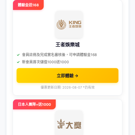
體驗金送168
王者娛樂城
會員註冊及完成實名審核後，可申請體驗金168
新會員首次儲值1000送1000
立即體驗 →
優惠更新日期: 2026-08-07 *仍有效
日本人團隊+送1000