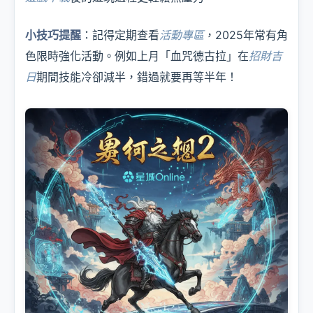
小技巧提醒
：記得定期查看
活動專區
，2025年常有角
色限時強化活動。例如上月「血咒德古拉」在
招財吉
日
期間技能冷卻減半，錯過就要再等半年！