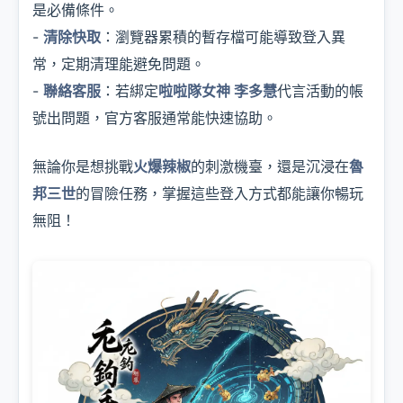
是必備條件。
-
清除快取
：瀏覽器累積的暫存檔可能導致登入異
常，定期清理能避免問題。
-
聯絡客服
：若綁定
啦啦隊女神 李多慧
代言活動的帳
號出問題，官方客服通常能快速協助。
無論你是想挑戰
火爆辣椒
的刺激機臺，還是沉浸在
魯
邦三世
的冒險任務，掌握這些登入方式都能讓你暢玩
無阻！