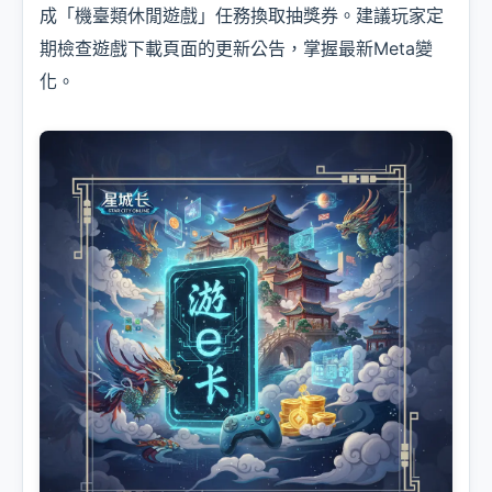
成「機臺類休閒遊戲」任務換取抽獎券。建議玩家定
期檢查遊戲下載頁面的更新公告，掌握最新Meta變
化。