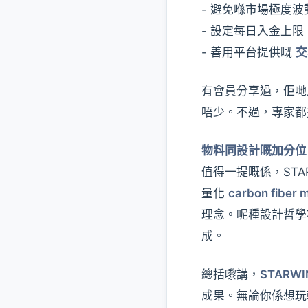
- 避免喺市場極度
- 設定每日入金上
- 善用平台提供嘅
交
有會員分享過，佢
唔少。不過，專家都
物料同設計嘅加分位
值得一提嘅係，STA
量化
carbon fiber m
理念。呢種設計哲學
成。
總括嚟講，
STARW
成果。無論你係想