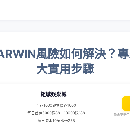
ARWIN風險如何解決？
大實用步驟
鉅城娛樂城
首存1000即獲額外1000
每日首存5000送88，10000送188
優惠更新日期:
每日流水10萬即送288