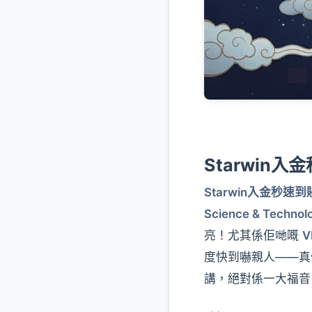
Starwin入
Starwin入金秒速到
Science & Technol
亮！尤其係佢哋嘅
V
度快到嚇親人——
講，絕對係一大福音