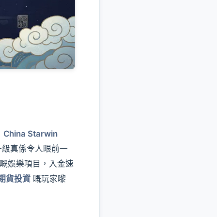
，
China Starwin
升級真係令人眼前一
嘅娛樂項目，入金速
期貨投資
嘅玩家嚟