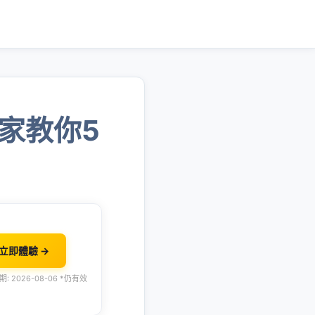
專家教你5
立即體驗 →
 2026-08-06 *仍有效