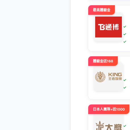
最高體驗金
體驗金送168
日本人團隊+送1000