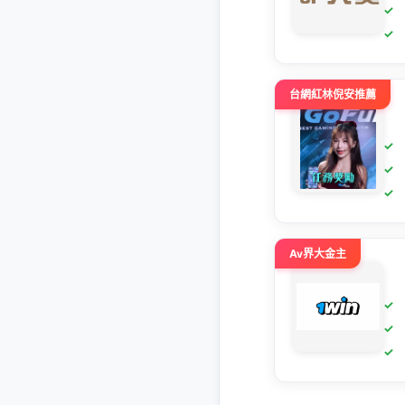
台網紅林倪安推薦
Av界大金主