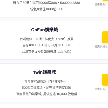
新會員30天內儲值10000送888，50000送1888
優惠更新日期:
新會員儲值1000送1000
GoFun娛樂城
台灣網紅、直播主林倪安（Nian）推薦
首存100 USDT 即可申請 18 USDT
優惠更新日期:
台灣首選虛擬貨幣娛樂城(高匿名性)
1win娛樂城
常常在P站贊助(可在P站搜1win)
500%首儲獎金，加密貨幣玩家首選
優惠更新日期:
巨無霸級的娛樂城, 提供超過 10,000 款遊戲