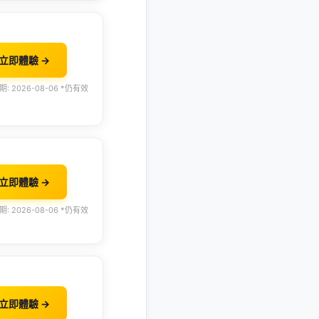
立即體驗 →
 2026-08-06 *仍有效
立即體驗 →
 2026-08-06 *仍有效
立即體驗 →