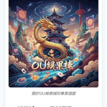
關於OU娛樂城的專業插圖