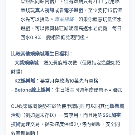
查短訊同站內信），但有效期只有7日！要用呢
筆錢玩
真人視訊
或者
電子遊戲
，至少要打15倍流
水先可以提款。
專業建議
：如果你鍾意玩低流水
遊戲，可以揀奧林匹斯呢類高返水老虎機，每日
回水0.8%，變相降低兌現門檻。
比較其他娛樂城嘅生日福利
：
-
大獎娛樂城
：送免費旋轉次數（但限指定遊戲如招
財貓）
-
KZ娛樂城
：要當月存款滿10萬先有資格
-
Betone線上娛樂
：生日禮金同週年慶優惠不可疊加
OU娛樂城嘅優勢在於唔使申請同埋可以同其他
娛樂城
活動
（例如週末存送）一齊享用，而且用咗
SSL加密
技術
處理交易，提款速度保證2小時內到賬，安全同
效率都贏晒！