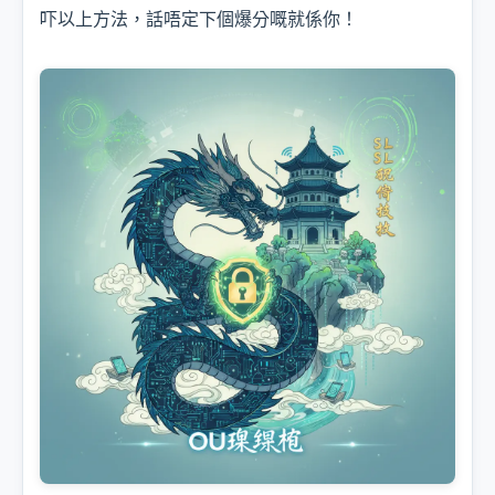
吓以上方法，話唔定下個爆分嘅就係你！