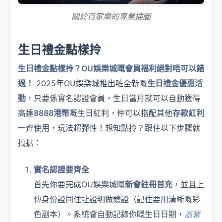
關於百家樂的專業插圖
生日禮金點樣拎
生日禮金點樣拎？OU娛樂城嘅會員福利絕對唔可以錯
過！
2025年OU娛樂城推出咗全新嘅
生日禮金優惠活
動
，只要係實名認證會員，生日當月就可以自動獲得
高達
8888港幣
嘅生日紅利，仲可以搭配其他
存款紅利
一齊使用，玩法超彈性！想知點拎？跟住以下步驟就
搞掂：
實名認證要齊全
首先你要完成OU娛樂城嘅
新會註冊首充
，並且上
傳身份證同住址證明做驗證（記住要用清晰嘅彩
色副本）。系統會自動記錄你嘅生日日期，
溫馨