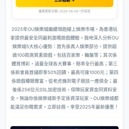
優惠更新日期: 2026-08-06 *仍有效
2025年OU娛樂城繼續領跑線上娛樂市場，為香港玩
家提供最安全同最刺激嘅遊戲體驗。我哋深入分析OU
娛樂城5大核心優勢：首先係真人娛樂部分，提供超
過100款高質素遊戲，包括百家樂、輪盤等；其次係
體育博彩，涵蓋全球各大賽事，賠率全行最高；第三
係新會員首儲即享50%回饋，最高可達1000元；第四
係遊戲種類豐富，從老虎機到電子競技一應俱全；最
後係256位元SSL加密技術，保障玩家資金同資料安
全。無論你係娛樂城新手定係資深玩家，OU娛樂城都
能滿足你嘅需求。立即註冊，享受2025年最新優惠！