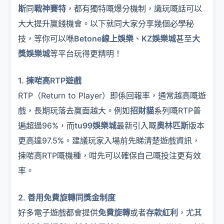
斯
同
戰神賽特
，都有獨特嘅爆分機制，識玩嘅話可以
大大提升贏錢機會。以下就同大家分享幾個必學秘
技，等你可以喺
Betone線上娛樂
、
KZ娛樂城
甚至
大
獎娛樂城
等平台玩得更精明！
1. 揀啱高RTP遊戲
RTP（Return to Player）即係回報率，通常越高嘅遊
戲，長期玩落去贏面越大。例如
招財貓
系列嘅RTP普
遍超過96%，而
tu99娛樂城
最新引入嘅
奧林匹斯
版本
更高達97.5%。建議玩家入場前先睇清楚遊戲資訊，
揀啱高RTP嘅機種，咁先可以確保自己嘅投注更有效
率。
2. 善用免費旋轉同獎金制度
好多電子遊戲都會提供
免費旋轉
或者
存款紅利
，尤其