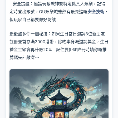
- 安全提醒：無論玩緊戰神賽特定係真人娛樂，記得
定時登出賬號，OU娛樂城雖然有最先進嘅
安全技術
，
但玩家自己都要做好防護
最後醒多你一個秘技：如果生日當日邀請3位新朋友
註冊並首存滿2000港幣，除咗本身嘅邀請獎金，生日
禮金金額會再升級20%！記住要佢哋註冊時填你嘅推
薦碼先計數㗎～