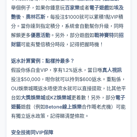
舉個例子，如果你鍾意玩
百家樂
或者
電子遊戲
如
埃及
艷後
、
奧林匹斯
，每投注$1000就可以累積1點VIP積
分。當你達到指定積分，系統會自動幫你升級，同時
解鎖更多
優惠活動
。另外，部分遊戲如
戰神賽特
同
招
財貓
可能有雙倍積分時段，記得把握時機！
返水計算實例：點樣拎最多？
假設你係白金VIP，享有1.2%返水，當日喺
真人視訊
投注$50,000，咁你就可以拎到$600返水。重點係，
OU娛樂城嘅返水唔使流水就可以直接提款，比其他平
台如
大獎娛樂城
或
KZ娛樂城
更着數！另外，部分
電子
遊藝
遊戲（例如
Betone線上娛樂
合作嘅老虎機）可能
有獨立返水政策，記得睇清楚條款。
安全技術同VIP保障