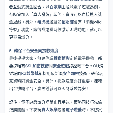
者互動式獎金回合。以
百家樂
主題嘅電子遊戲為例，
有時會加入「真人發牌」環節，贏咗可以直接進入獎
金遊戲。另外，
老虎機
遊戲如
招財貓
會有「隨機wild
符號」功能，識得喺適當時候激活呢啲功能，就可以
更容易爆分。
5. 確保平台安全同提款速度
最後提提大家，無論你玩
體育博彩
定係電子遊戲，都
要揀啱有
SSL加密技術
同
安全遊戲
認證嘅平台。OU娛
樂城同
KZ娛樂城
都採用最新嘅
安全加密
技術，確保玩
家資料同資金安全。另外，提款速度亦好重要，揀啱
出金快嘅平台，贏咗錢就可以即刻落袋為安！
記住，電子遊戲爆分唔單止靠手氣，策略同技巧先係
致勝關鍵。下次玩
真人娛樂
或者
電子遊藝
時，不妨試