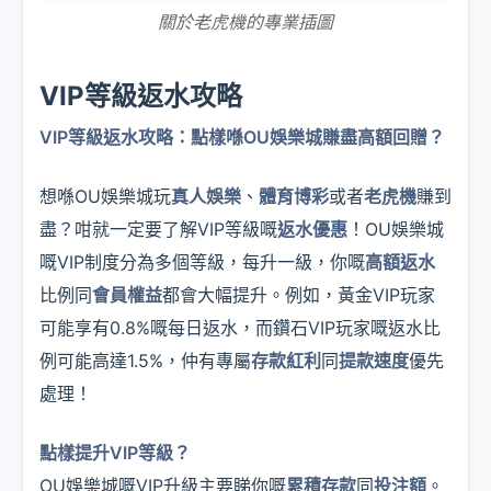
關於老虎機的專業插圖
VIP等級返水攻略
VIP等級返水攻略：點樣喺OU娛樂城賺盡高額回贈？
想喺OU娛樂城玩
真人娛樂
、
體育博彩
或者
老虎機
賺到
盡？咁就一定要了解VIP等級嘅
返水優惠
！OU娛樂城
嘅VIP制度分為多個等級，每升一級，你嘅
高額返水
比例同
會員權益
都會大幅提升。例如，黃金VIP玩家
可能享有0.8%嘅每日返水，而鑽石VIP玩家嘅返水比
例可能高達1.5%，仲有專屬
存款紅利
同
提款速度
優先
處理！
點樣提升VIP等級？
OU娛樂城嘅VIP升級主要睇你嘅
累積存款
同
投注額
。