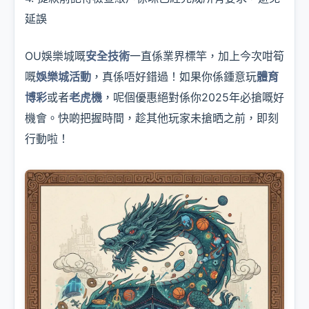
延誤
OU娛樂城嘅
安全技術
一直係業界標竿，加上今次咁筍
嘅
娛樂城活動
，真係唔好錯過！如果你係鍾意玩
體育
博彩
或者
老虎機
，呢個優惠絕對係你2025年必搶嘅好
機會。快啲把握時間，趁其他玩家未搶晒之前，即刻
行動啦！