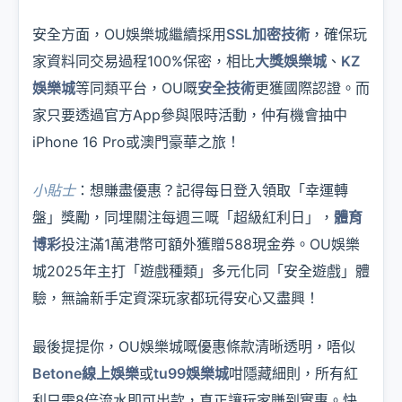
安全方面，OU娛樂城繼續採用
SSL加密技術
，確保玩
家資料同交易過程100%保密，相比
大獎娛樂城
、
KZ
娛樂城
等同類平台，OU嘅
安全技術
更獲國際認證。而
家只要透過官方App參與限時活動，仲有機會抽中
iPhone 16 Pro或澳門豪華之旅！
小貼士
：想賺盡優惠？記得每日登入領取「幸運轉
盤」獎勵，同埋關注每週三嘅「超級紅利日」，
體育
博彩
投注滿1萬港幣可額外獲贈588現金券。OU娛樂
城2025年主打「遊戲種類」多元化同「安全遊戲」體
驗，無論新手定資深玩家都玩得安心又盡興！
最後提提你，OU娛樂城嘅優惠條款清晰透明，唔似
Betone線上娛樂
或
tu99娛樂城
咁隱藏細則，所有紅
利只需8倍流水即可出款，真正讓玩家賺到實惠。快