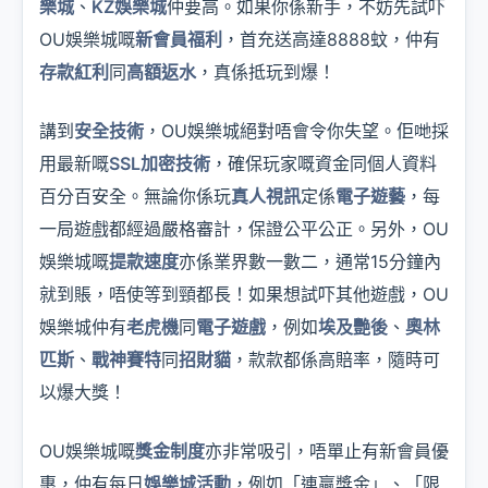
樂城
、
KZ娛樂城
仲要高。如果你係新手，不妨先試吓
OU娛樂城嘅
新會員福利
，首充送高達8888蚊，仲有
存款紅利
同
高額返水
，真係抵玩到爆！
講到
安全技術
，OU娛樂城絕對唔會令你失望。佢哋採
用最新嘅
SSL加密技術
，確保玩家嘅資金同個人資料
百分百安全。無論你係玩
真人視訊
定係
電子遊藝
，每
一局遊戲都經過嚴格審計，保證公平公正。另外，OU
娛樂城嘅
提款速度
亦係業界數一數二，通常15分鐘內
就到賬，唔使等到頸都長！如果想試吓其他遊戲，OU
娛樂城仲有
老虎機
同
電子遊戲
，例如
埃及艷後
、
奧林
匹斯
、
戰神賽特
同
招財貓
，款款都係高賠率，隨時可
以爆大獎！
OU娛樂城嘅
獎金制度
亦非常吸引，唔單止有新會員優
惠，仲有每日
娛樂城活動
，例如「連贏獎金」、「限