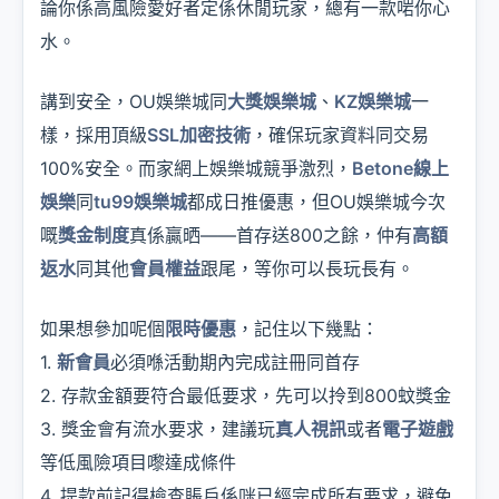
論你係高風險愛好者定係休閒玩家，總有一款啱你心
水。
講到安全，OU娛樂城同
大獎娛樂城
、
KZ娛樂城
一
樣，採用頂級
SSL加密技術
，確保玩家資料同交易
100%安全。而家網上娛樂城競爭激烈，
Betone線上
娛樂
同
tu99娛樂城
都成日推優惠，但OU娛樂城今次
嘅
獎金制度
真係贏晒——首存送800之餘，仲有
高額
返水
同其他
會員權益
跟尾，等你可以長玩長有。
如果想參加呢個
限時優惠
，記住以下幾點：
1.
新會員
必須喺活動期內完成註冊同首存
2. 存款金額要符合最低要求，先可以拎到800蚊獎金
3. 獎金會有流水要求，建議玩
真人視訊
或者
電子遊戲
等低風險項目嚟達成條件
4. 提款前記得檢查賬戶係咪已經完成所有要求，避免