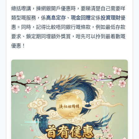
總括嚟講，揀網銀開戶優惠時，要睇清楚自己需要咩
類型嘅服務，係
高息定存
、
現金回贈
定係
投資理財
優
惠。同時，記得比較唔同銀行嘅條款，例如最低存款
要求、鎖定期同埋額外獎賞，咁先可以拎到最着數嘅
優惠！