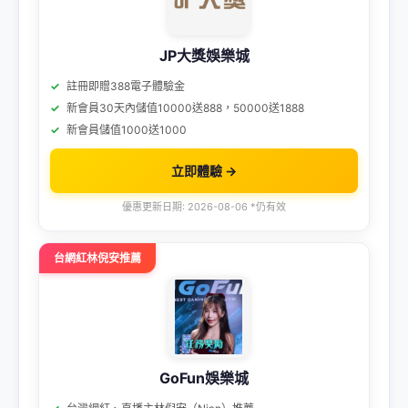
JP大獎娛樂城
註冊即贈388電子體驗金
新會員30天內儲值10000送888，50000送1888
新會員儲值1000送1000
立即體驗 →
優惠更新日期: 2026-08-06 *仍有效
台網紅林倪安推薦
GoFun娛樂城