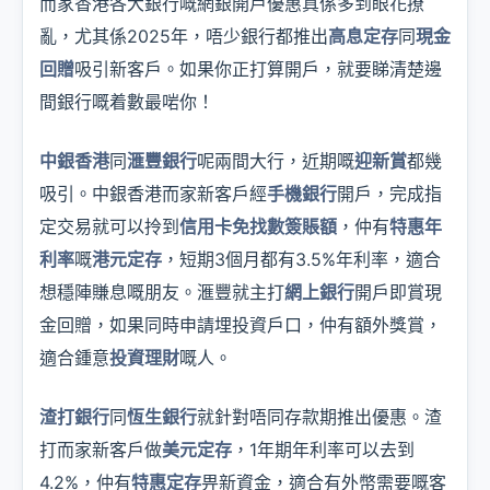
而家香港各大銀行嘅網銀開戶優惠真係多到眼花撩
亂，尤其係2025年，唔少銀行都推出
高息定存
同
現金
回贈
吸引新客戶。如果你正打算開戶，就要睇清楚邊
間銀行嘅着數最啱你！
中銀香港
同
滙豐銀行
呢兩間大行，近期嘅
迎新賞
都幾
吸引。中銀香港而家新客戶經
手機銀行
開戶，完成指
定交易就可以拎到
信用卡免找數簽賬額
，仲有
特惠年
利率
嘅
港元定存
，短期3個月都有3.5%年利率，適合
想穩陣賺息嘅朋友。滙豐就主打
網上銀行
開戶即賞現
金回贈，如果同時申請埋投資戶口，仲有額外獎賞，
適合鍾意
投資理財
嘅人。
渣打銀行
同
恆生銀行
就針對唔同存款期推出優惠。渣
打而家新客戶做
美元定存
，1年期年利率可以去到
4.2%，仲有
特惠定存
畀新資金，適合有外幣需要嘅客