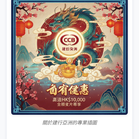
關於建行亞洲的專業插圖