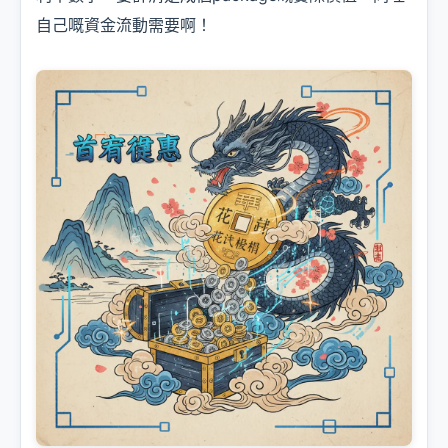
自己嘅資金流動需要啊！