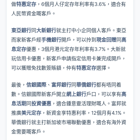
做
特惠定存
，6個月人仔定存年利率有3.6%，適合有
人民幣資金嘅客戶。
東亞銀行
同
大新銀行
就主打中小企同個人客戶。東亞
而家新客戶經
手機銀行
開戶，可以拎到
現金回贈
同
高
息定存
優惠，3個月港元定存年利率有3.7%。大新就
玩信用卡優惠，新客戶申請指定信用卡兼完成開戶，
可以獲贈免找數簽賬額，仲有
特惠定存
選擇。
最後，
信銀國際
、
富邦銀行
同
華僑銀行
都有唔同着
數。信銀國際新客戶開立
網上銀行
戶口，可以享有
高
息活期
同
投資優惠
，適合鍾意靈活理財嘅人。富邦就
推廣
美元定存
，新資金享特惠利率，12個月有4.1%。
華僑銀行就主打新加坡市場聯動優惠，適合有海外資
金需要嘅客戶。