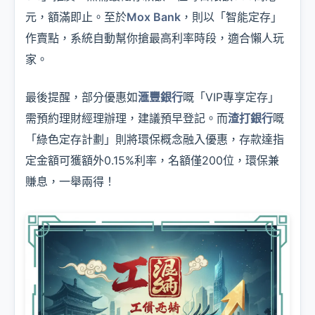
元，額滿即止。至於
Mox Bank
，則以「智能定存」
作賣點，系統自動幫你搶最高利率時段，適合懶人玩
家。
最後提醒，部分優惠如
滙豐銀行
嘅「VIP專享定存」
需預約理財經理辦理，建議預早登記。而
渣打銀行
嘅
「綠色定存計劃」則將環保概念融入優惠，存款達指
定金額可獲額外0.15%利率，名額僅200位，環保兼
賺息，一舉兩得！