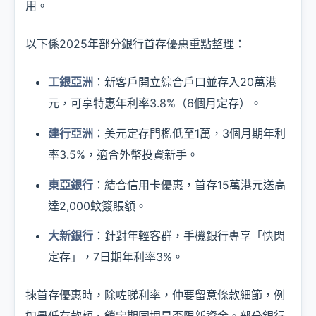
用。
以下係2025年部分銀行首存優惠重點整理：
工銀亞洲
：新客戶開立綜合戶口並存入20萬港
元，可享特惠年利率3.8%（6個月定存）。
建行亞洲
：美元定存門檻低至1萬，3個月期年利
率3.5%，適合外幣投資新手。
東亞銀行
：結合信用卡優惠，首存15萬港元送高
達2,000蚊簽賬額。
大新銀行
：針對年輕客群，手機銀行專享「快閃
定存」，7日期年利率3%。
揀首存優惠時，除咗睇利率，仲要留意條款細節，例