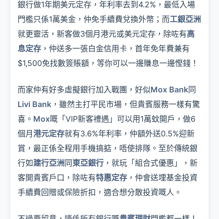
銀行做1年期美元定存，年利率去到4.2%，最低入場
門檻只係1萬美金，仲免手續費兌換外幣；而
工銀亞洲
就更靈活，新客做3個月港元或美元定存，除咗有
高
息定存
，仲送多一張白金信用卡，首年免年費兼有
$1,500免找數簽賬額，等你可以一邊賺息一邊慳錢！
而家仲有好多虛擬銀行加入戰團，好似
Mox Bank
同
Livi Bank
，雖然主打平民市場，但貴賓服務一樣有驚
喜。
Mox
嘅「VIP新客禮遇」可以用1萬蚊開戶，做6
個月
港元定存
就有3.6%年利率，仲額外送0.5%迎新
賞，最正係全程用手機搞掂，唔使排隊。至於傳統銀
行如
建行亞洲
同
東亞銀行
，就玩「組合式優惠」，新
客開貴賓戶口，除咗有
特惠定存
，仲會送埋基金投資
手續費回贈或保險折扣，適合想分散投資嘅人。
不過要留意，唔係所有銀行嘅
貴賓理財
門檻都一樣！