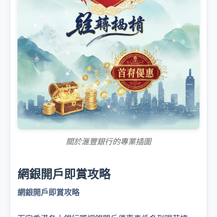
關於滙豐銀行的專業插圖
網銀開戶即賞攻略
網銀開戶即賞攻略