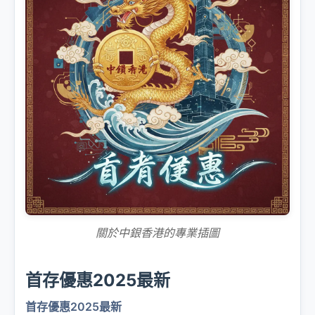
關於中銀香港的專業插圖
首存優惠2025最新
首存優惠2025最新