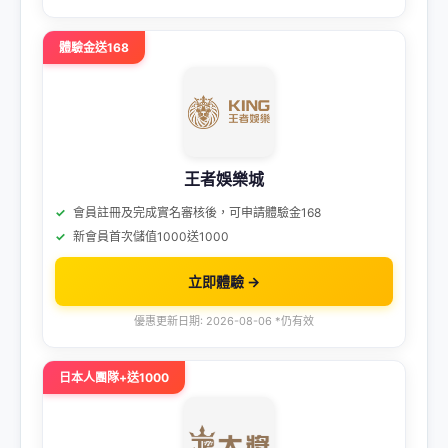
體驗金送168
王者娛樂城
會員註冊及完成實名審核後，可申請體驗金168
新會員首次儲值1000送1000
立即體驗 →
優惠更新日期: 2026-08-06 *仍有效
日本人團隊+送1000