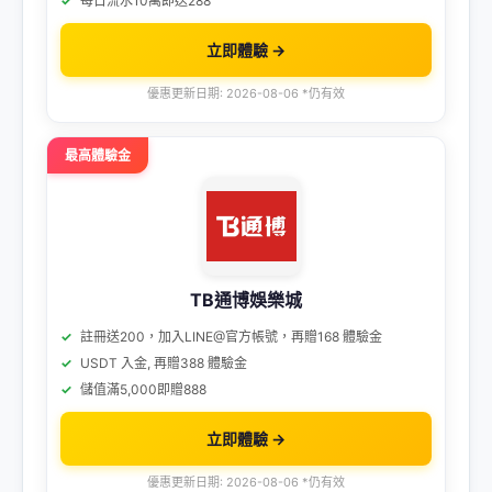
每日流水10萬即送288
立即體驗 →
優惠更新日期: 2026-08-06 *仍有效
最高體驗金
TB通博娛樂城
註冊送200，加入LINE@官方帳號，再贈168 體驗金
USDT 入金, 再贈388 體驗金
儲值滿5,000即贈888
立即體驗 →
優惠更新日期: 2026-08-06 *仍有效