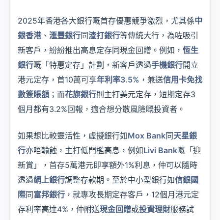
2025年香港各大銀行嘅首存優惠競爭激烈，尤其係
中
銀香港
、
滙豐銀行
同
渣打銀行
等傳統大行，為咗吸引
新客戶，紛紛推出高息定存同現金回贈。例如，
恆生
銀行
嘅「特惠定存」計劃，新客戶透過
手機銀行
開立
港元定存，首10萬可享
年利率3.5%
，兼送
信用卡免找
數簽賬額
；而
花旗銀行
則主打美元定存，短期定存3
個月都有3.2%回報，適合想分散風險嘅投資者。
如果想比較靈活性，虛擬銀行如
Mox Bank
同
天星銀
行
亦唔輸蝕，主打低門檻高息，例如
Livi Bank
嘅「迎
新賞」，首存5萬港元即享額外1%利息，仲可以隨時
透過
網上銀行
調整存款期。至於中小型銀行如
信銀國
際
同
富邦銀行
，就專攻長期定存客戶，12個月港元定
存利率高達4%，仲附送
現金回贈
或
投資理財
服務試