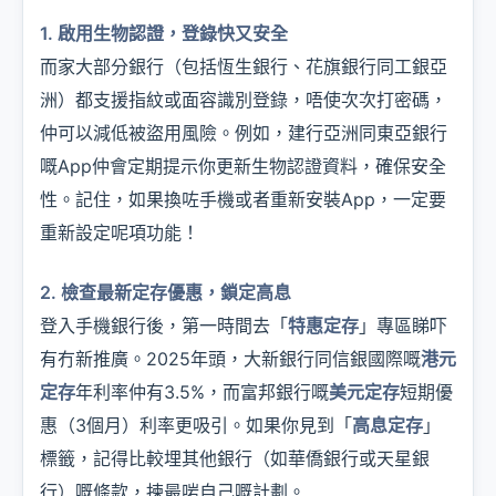
1. 啟用生物認證，登錄快又安全
而家大部分銀行（包括恆生銀行、花旗銀行同工銀亞
洲）都支援指紋或面容識別登錄，唔使次次打密碼，
仲可以減低被盜用風險。例如，建行亞洲同東亞銀行
嘅App仲會定期提示你更新生物認證資料，確保安全
性。記住，如果換咗手機或者重新安裝App，一定要
重新設定呢項功能！
2. 檢查最新定存優惠，鎖定高息
登入手機銀行後，第一時間去「
特惠定存
」專區睇吓
有冇新推廣。2025年頭，大新銀行同信銀國際嘅
港元
定存
年利率仲有3.5%，而富邦銀行嘅
美元定存
短期優
惠（3個月）利率更吸引。如果你見到「
高息定存
」
標籤，記得比較埋其他銀行（如華僑銀行或天星銀
行）嘅條款，揀最啱自己嘅計劃。