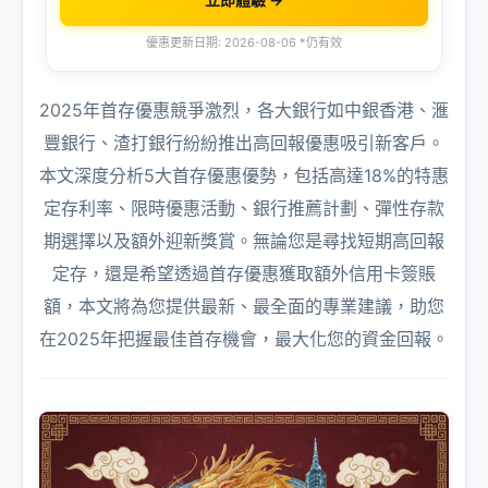
優惠更新日期: 2026-08-06 *仍有效
2025年首存優惠競爭激烈，各大銀行如中銀香港、滙
豐銀行、渣打銀行紛紛推出高回報優惠吸引新客戶。
本文深度分析5大首存優惠優勢，包括高達18%的特惠
定存利率、限時優惠活動、銀行推薦計劃、彈性存款
期選擇以及額外迎新獎賞。無論您是尋找短期高回報
定存，還是希望透過首存優惠獲取額外信用卡簽賬
額，本文將為您提供最新、最全面的專業建議，助您
在2025年把握最佳首存機會，最大化您的資金回報。