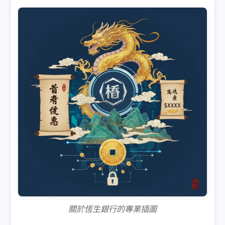
關於恆生銀行的專業插圖