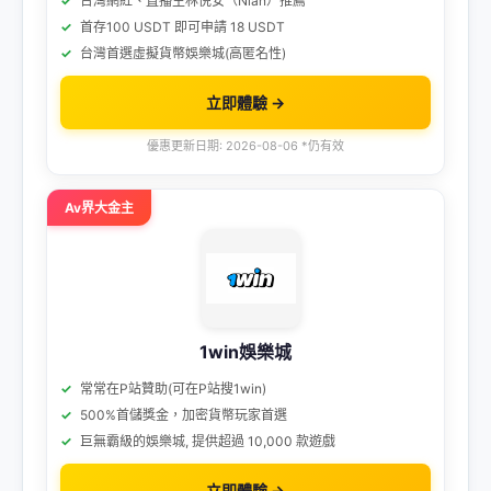
台灣網紅、直播主林倪安（Nian）推薦
首存100 USDT 即可申請 18 USDT
台灣首選虛擬貨幣娛樂城(高匿名性)
立即體驗 →
優惠更新日期: 2026-08-06 *仍有效
Av界大金主
1win娛樂城
常常在P站贊助(可在P站搜1win)
500%首儲獎金，加密貨幣玩家首選
巨無霸級的娛樂城, 提供超過 10,000 款遊戲
立即體驗 →