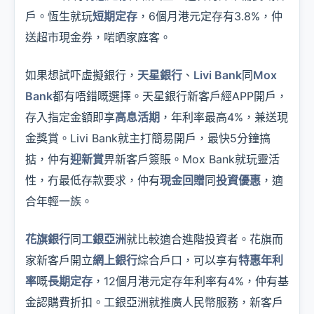
戶。恆生就玩
短期定存
，6個月港元定存有3.8%，仲
送超市現金券，啱晒家庭客。
如果想試吓虛擬銀行，
天星銀行
、
Livi Bank
同
Mox
Bank
都有唔錯嘅選擇。天星銀行新客戶經APP開戶，
存入指定金額即享
高息活期
，年利率最高4%，兼送現
金獎賞。Livi Bank就主打簡易開戶，最快5分鐘搞
掂，仲有
迎新賞
畀新客戶簽賬。Mox Bank就玩靈活
性，冇最低存款要求，仲有
現金回贈
同
投資優惠
，適
合年輕一族。
花旗銀行
同
工銀亞洲
就比較適合進階投資者。花旗而
家新客戶開立
網上銀行
綜合戶口，可以享有
特惠年利
率
嘅
長期定存
，12個月港元定存年利率有4%，仲有基
金認購費折扣。工銀亞洲就推廣人民幣服務，新客戶