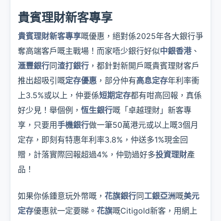
貴賓理財新客專享
貴賓理財新客專享
嘅優惠，絕對係2025年各大銀行爭
奪高端客戶嘅主戰場！而家唔少銀行好似
中銀香港
、
滙豐銀行
同
渣打銀行
，都針對新開戶嘅貴賓理財客戶
推出超吸引嘅
定存優惠
，部分仲有
高息定存
年利率衝
上3.5%或以上，仲要係
短期定存
都有咁高回報，真係
好少見！舉個例，
恆生銀行
嘅「卓越理財」新客專
享，只要用
手機銀行
做一筆50萬港元或以上嘅3個月
定存，即刻有特惠年利率3.8%，仲送多1%現金回
贈，計落實際回報超過4%，仲勁過好多
投資理財
產
品！
如果你係鍾意玩外幣嘅，
花旗銀行
同
工銀亞洲
嘅
美元
定存
優惠就一定要睇。
花旗
嘅Citigold新客，用網上