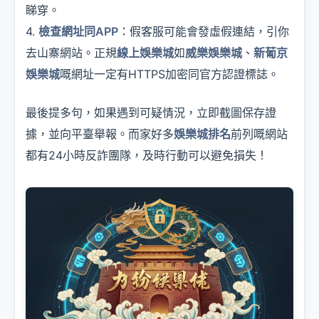
睇穿。
4.
檢查網址同APP
：假客服可能會發虛假連結，引你
去山寨網站。正規
線上娛樂城
如
威樂娛樂城
、
新葡京
娛樂城
嘅網址一定有HTTPS加密同官方認證標誌。
最後提多句，如果遇到可疑情況，立即截圖保存證
據，並向平臺舉報。而家好多
娛樂城排名
前列嘅網站
都有24小時反詐團隊，及時行動可以避免損失！