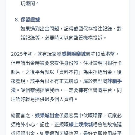
玩邊間。
保留證據
如果遇到出金問題，記得截圖保存投注記錄、對
話記錄等，必要時可以向監管機構投訴。
2025年初，就有玩家喺
威樂娛樂城
贏咗10萬港幣，
但申請出金時被要求提供身份證、住址證明同銀行卡
照片，之後平台就以「資料不符」為由拒絕出金。後
來發現，該平台根本冇正式牌照，屬於典型嘅
詐騙手
法
。呢個案例提醒我哋，一定要揀有信譽嘅平台，同
埋唔好輕易提供過多個人資料。
總而言之，
娛樂城出金
係最容易中伏嘅環節，玩家必
須格外小心。記住，正規嘅
線上娛樂城
唔會無故拖延
或拒絕出金，如果遇到可疑情況，最好立即停用該平