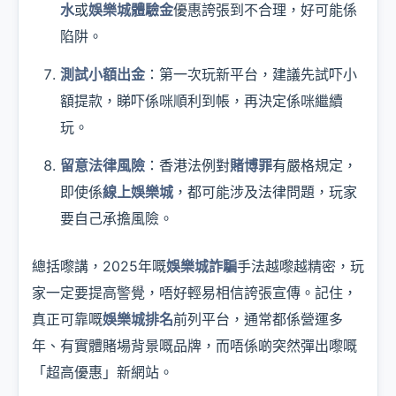
水
或
娛樂城體驗金
優惠誇張到不合理，好可能係
陷阱。
測試小額出金
：第一次玩新平台，建議先試吓小
額提款，睇吓係咪順利到帳，再決定係咪繼續
玩。
留意法律風險
：香港法例對
賭博罪
有嚴格規定，
即使係
線上娛樂城
，都可能涉及法律問題，玩家
要自己承擔風險。
總括嚟講，2025年嘅
娛樂城詐騙
手法越嚟越精密，玩
家一定要提高警覺，唔好輕易相信誇張宣傳。記住，
真正可靠嘅
娛樂城排名
前列平台，通常都係營運多
年、有實體賭場背景嘅品牌，而唔係啲突然彈出嚟嘅
「超高優惠」新網站。