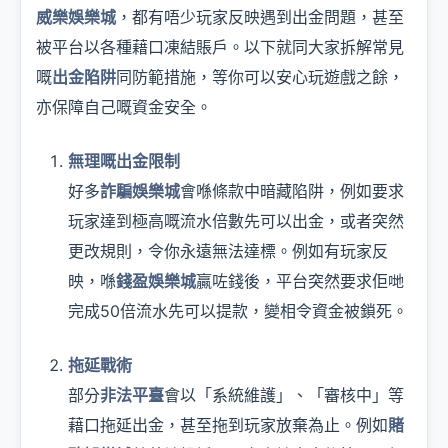
威樂娛樂城
，都有唔少玩家反映遇到出金問題，甚至
被平台以各種藉口凍結賬戶。以下就同大家拆解常見
嘅
出金陷阱
同防範措施，等你可以安心玩遊戲之餘，
亦保障自己嘅資金安全。
無理嘅出金限制
好多
詐騙娛樂城
會喺條款中暗藏陷阱，例如要求
玩家達到極高嘅流水倍數先可以出金，或者突然
更改規則，令你永遠無法達標。例如有玩家反
映，喺
錢盈娛樂城
贏咗錢後，平台突然要求佢哋
完成50倍流水先可以提款，變相令資金被鎖死。
拖延戰術
部分
非法平臺
會以「系統維護」、「審核中」等
藉口拖延出金，甚至拖到玩家放棄為止。例如
賭