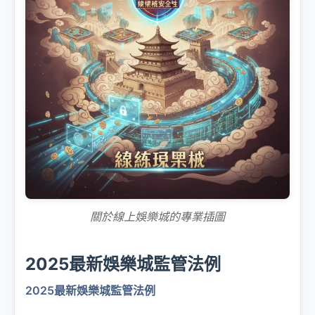
關於線上娛樂城的專業插圖
2025最新娛樂城監管法例
2025最新娛樂城監管法例