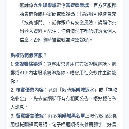
無論係
九州娛樂城
定係
富遊娛樂城
，官方客服都
唔會問你賬戶密碼或驗證碼！假客服可能會冒充
「技術部門」，話你賬戶有安全風險，誘騙你交
出登入資料。記住：任何情況下都唔好透露個人
信息，否則隨時被盜號兼清空餘額。
點樣防範假客服？
1.
查證聯絡渠道
：真客服只會用官方認證嘅電話、電
郵或APP內客服系統聯絡你，唔會用社交軟件主動敲
你。
2.
核實優惠內容
：見到「限時
娛樂城返水
」或「存款
送彩金」，先去官網睇吓有冇相同公告，唔好輕信私
人訊息。
3.
留意語言破綻
：好多
娛樂城黑名單
上嘅假客服都係
用機械翻譯嘅粵語，句子唔通順或夾雜簡體字，好易