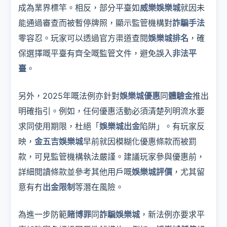
成為業界標竿。相反，部分平臺如
威樂娛樂城
就因未
能通過審查而被暫停牌照，顯示監管機構對
詐騙手法
零容忍。玩家可以透過官方渠道查閱
娛樂城排名
，確
保選擇嘅平臺有齊全嘅監管文件，避免誤入
非法平
臺
。
另外，2025年嘅法例亦針對
娛樂城優惠
同
體驗金
推出
明確指引。例如，任何優惠活動必須清楚列明流水要
求同使用期限，杜絕「
娛樂城出金
陷阱」。有玩家反
映，
金五吉娛樂城
早前就因模糊化優惠條款而被罰
款，可見監管機構執法嚴謹。建議玩家參與優惠前，
詳細閱讀條款並參考其他用戶嘅
娛樂城評價
，尤其留
意有冇
出金限制
等潛在風險。
為進一步防範
賭博罪
同
詐騙娛樂城
，新法例亦要求平