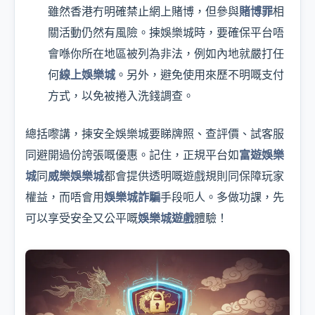
雖然香港冇明確禁止網上賭博，但參與
賭博罪
相
關活動仍然有風險。揀娛樂城時，要確保平台唔
會喺你所在地區被列為非法，例如內地就嚴打任
何
線上娛樂城
。另外，避免使用來歷不明嘅支付
方式，以免被捲入洗錢調查。
總括嚟講，揀安全娛樂城要睇牌照、查評價、試客服
同避開過份誇張嘅優惠。記住，正規平台如
富遊娛樂
城
同
威樂娛樂城
都會提供透明嘅遊戲規則同保障玩家
權益，而唔會用
娛樂城詐騙
手段呃人。多做功課，先
可以享受安全又公平嘅
娛樂城遊戲
體驗！