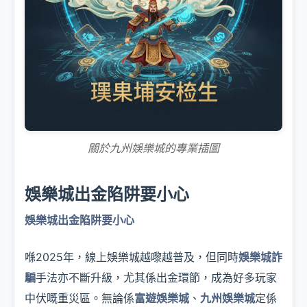
關於九州娛樂城的專業插圖
娛樂城出金陷阱要小心
娛樂城出金陷阱要小心
喺2025年，線上娛樂城越嚟越普及，但同時
娛樂城詐
騙
手法亦不斷升級，尤其係出金環節，成為好多玩家
中伏嘅重災區。無論係
富遊娛樂城
、
九州娛樂城
定係