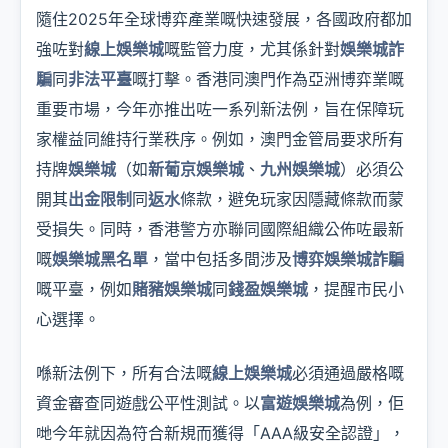
隨住2025年全球博弈產業嘅快速發展，各國政府都加
強咗對
線上娛樂城
嘅監管力度，尤其係針對
娛樂城詐
騙
同
非法平臺
嘅打擊。香港同澳門作為亞洲博弈業嘅
重要市場，今年亦推出咗一系列新法例，旨在保障玩
家權益同維持行業秩序。例如，澳門金管局要求所有
持牌
娛樂城
（如
新葡京娛樂城
、
九州娛樂城
）必須公
開其
出金限制
同
返水
條款，避免玩家因隱藏條款而蒙
受損失。同時，香港警方亦聯同國際組織公佈咗最新
嘅
娛樂城黑名單
，當中包括多間涉及
博弈娛樂城詐騙
嘅平臺，例如
賭豬娛樂城
同
錢盈娛樂城
，提醒市民小
心選擇。
喺新法例下，所有合法嘅
線上娛樂城
必須通過嚴格嘅
資金審查同遊戲公平性測試。以
富遊娛樂城
為例，佢
哋今年就因為符合新規而獲得「AAA級安全認證」，