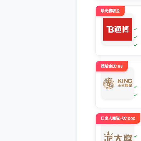
最高體驗金
體驗金送168
日本人團隊+送1000