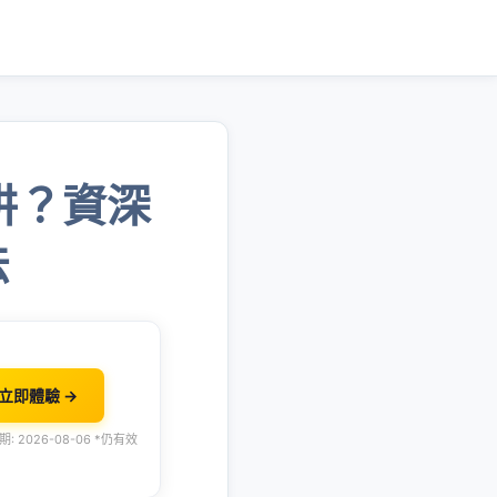
阱？資深
法
立即體驗 →
 2026-08-06 *仍有效