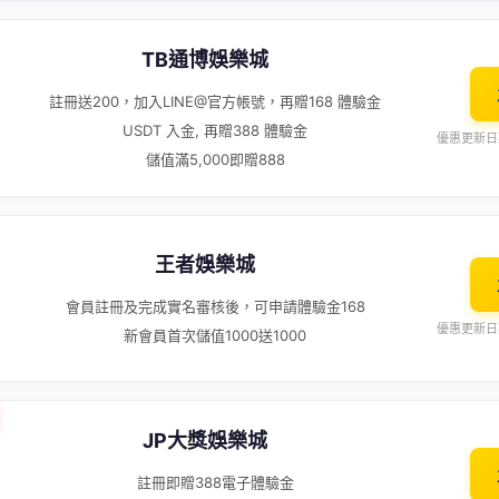
TB通博娛樂城
註冊送200，加入LINE@官方帳號，再贈168 體驗金
USDT 入金, 再贈388 體驗金
優惠更新日期:
儲值滿5,000即贈888
王者娛樂城
會員註冊及完成實名審核後，可申請體驗金168
優惠更新日期:
新會員首次儲值1000送1000
JP大獎娛樂城
註冊即贈388電子體驗金