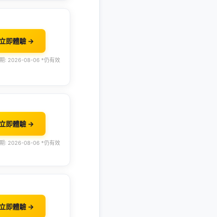
立即體驗 →
 2026-08-06 *仍有效
立即體驗 →
 2026-08-06 *仍有效
立即體驗 →