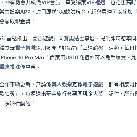
池，仲有機會升級做
VIP
會員，享受獨家
VIP禮遇
，包括更高嘅
樂古娛樂
APP
，註冊即送188蚊試玩金，新會員仲可以參加
會贏取現金獎！
25年重點推出「賽馬遊戲」同
賽馬貼士
專區，提供即時賠率同
鍾意玩
電子遊戲
嘅朋友亦唔好錯過「幸運輪盤」活動，每日
one 16 Pro Max！而家用
USDT
充值仲可以免手續費，兼
體育投注
優惠券。
全年不斷更新，無論係
真人娛樂
定係
電子遊戲
，都有相應嘅
歡抽獎」，每週送出豪華旅行套票同現金大獎！記住，所有
，快啲行動啦！