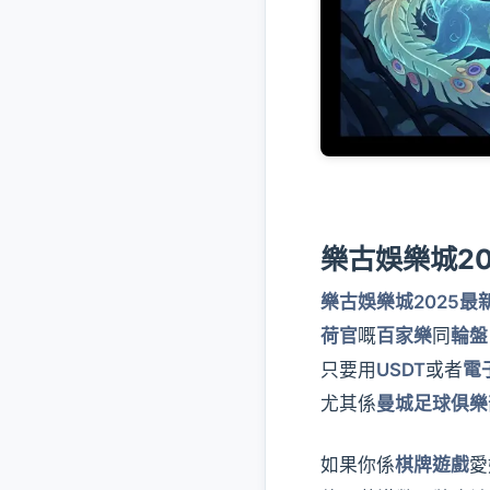
樂古娛樂城2
樂古娛樂城2025最
荷官
嘅
百家樂
同
輪盤
只要用
USDT
或者
電
尤其係
曼城足球俱樂
如果你係
棋牌遊戲
愛