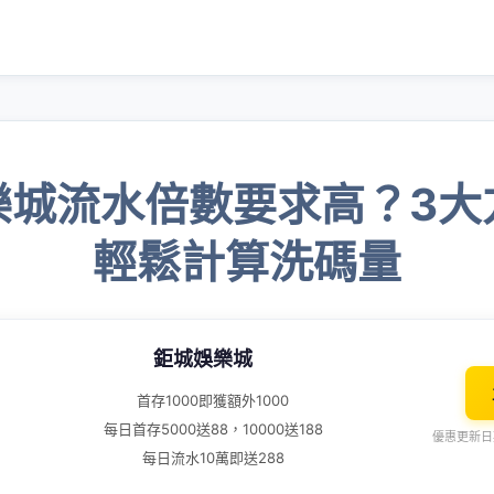
樂城流水倍數要求高？3大
輕鬆計算洗碼量
鉅城娛樂城
首存1000即獲額外1000
每日首存5000送88，10000送188
優惠更新日期:
每日流水10萬即送288