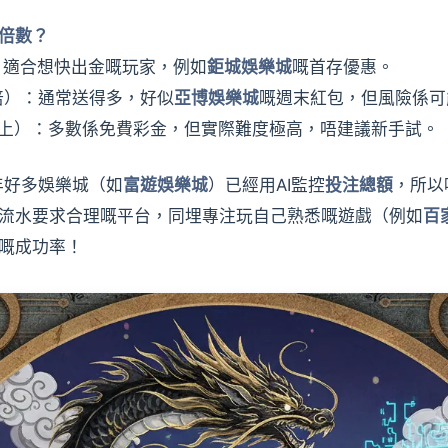
倍數？
）：適合想快出金嘅玩家，例如
鉅城娛樂城
嘅首存優惠。
15倍）：通常送得多，好似
亞博娛樂城
嘅週末紅包，但風險係可
倍以上）：多數係免費彩金，但實際難度極高，唔建議新手試。
年好多娛樂城（如
富遊娛樂城
）已經用AI監控
投注總額
，所以
流水要求合理嘅平台，同埋專注玩自己熟悉嘅遊戲（例如
百
嘅成功率！