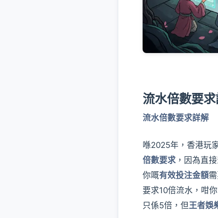
流水倍數要求
流水倍數要求詳解
喺2025年，香港玩
倍數要求
，因為直接
你嘅
有效投注金額
需
要求10倍流水，咁
只係5倍，但
王者娛