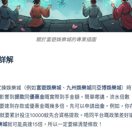
關於富遊娛樂城的專業插圖
詳解
家揀娛樂城（例如
富遊娛樂城
、
九州娛樂城
同
亞博娛樂城
）時
影響到
提款
同
優惠金
嘅實際到手金額。簡單嚟講，流水倍數
要達到存款或優惠金嘅幾多倍，先可以申請
出金
。例如，你存
你就要累計投注10000蚊先合資格提款。唔同平台嘅政策差好
樂城
就可能高達15倍，所以一定要睇清楚條款！