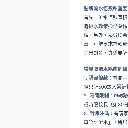
點解流水倍數咁重要
首先，流水倍數直接
嘅
返水政策
通常會標
做。另外，部分娛樂
蚊，可能要求存款部分
先出到金，真係要計
常見嘅流水陷阱同破
1.
隱藏條款
：有啲平
但只計500蚊入
累計
2.
時間限制
：
PM娛
或時限較長（如30
3.
對賭注碼
：有玩
單唔計流水」，所以