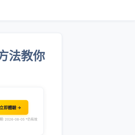
方法教你
立即體驗 →
 2026-08-05 *仍有效