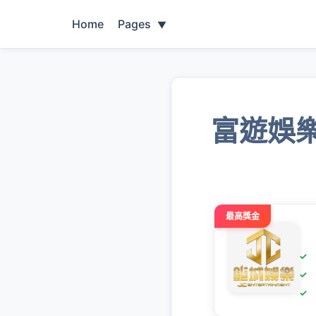
Home
Pages
▼
富遊娛
最高獎金