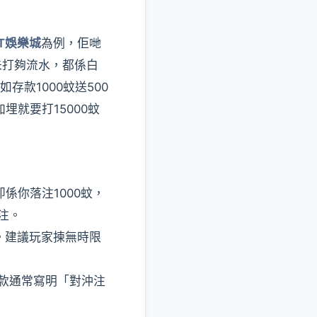
ET娛樂城
為例，佢哋
未打夠流水，都係白
存款1000蚊送500
埋就要打15000蚊
係你落注1000蚊，
注。
。建議玩家揀無時限
款通常寫明「對沖注