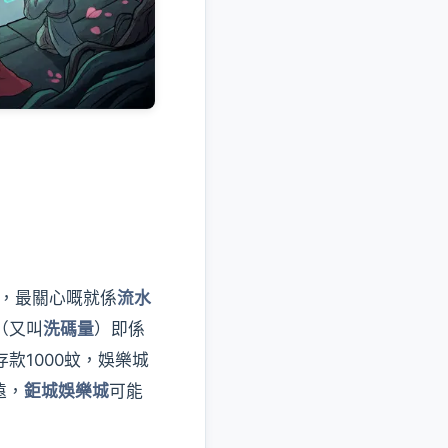
，最關心嘅就係
流水
（又叫
洗碼量
）即係
款1000蚊，娛樂城
遠，
鉅城娛樂城
可能