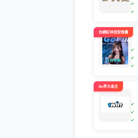
台網紅林倪安推薦
Av界大金主