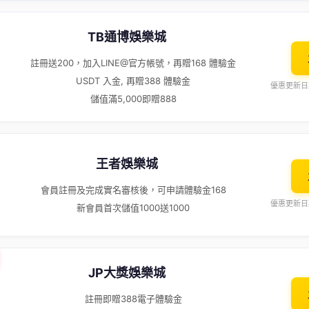
TB通博娛樂城
註冊送200，加入LINE@官方帳號，再贈168 體驗金
USDT 入金, 再贈388 體驗金
優惠更新日期:
儲值滿5,000即贈888
王者娛樂城
會員註冊及完成實名審核後，可申請體驗金168
優惠更新日期:
新會員首次儲值1000送1000
JP大獎娛樂城
註冊即贈388電子體驗金