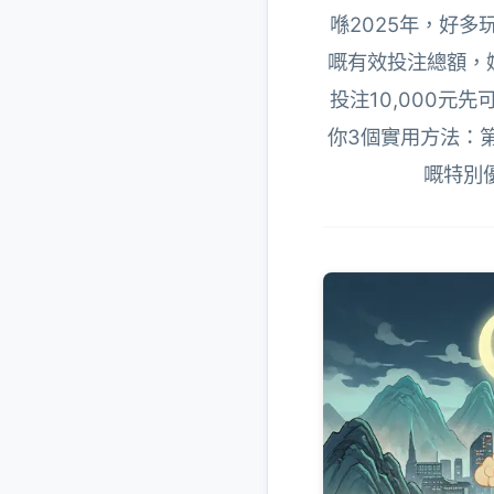
喺2025年，好
嘅有效投注總額，
投注10,000
你3個實用方法：
嘅特別