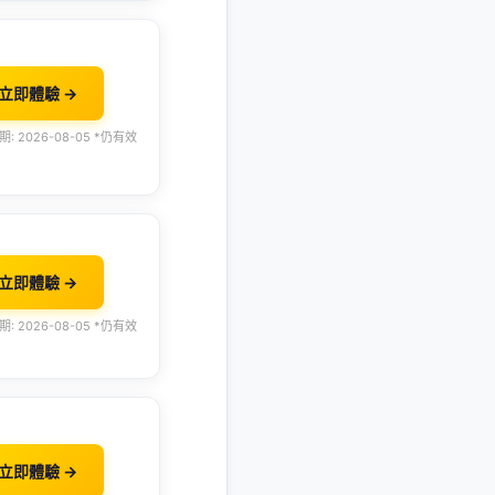
立即體驗 →
 2026-08-05 *仍有效
立即體驗 →
 2026-08-05 *仍有效
立即體驗 →