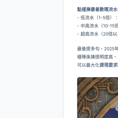
點樣揀最着數嘅流水
- 低流水（1-5倍
- 中高流水（10-
- 超高流水（20
最後提多句，2025
穩陣係揀透明度高、
可以最大化
提現要求