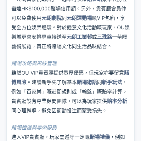
宿連HK$100,000賭場信用額。另外，貴賓廳會員仲
可以免費使用
元朗劇院
同
元朗運動場
嘅VIP包廂，享
受全方位娛樂體驗。對於鍾意文化活動嘅玩家，OU娛
樂城更會安排專車接送至
元朗工業邨
或
三珠路
一帶嘅
藝術展覽，真正將賭場文化同生活品味結合。
賭場攻略與風險管理
雖然OU VIP貴賓廳提供豐厚優惠，但玩家亦要留意
賭
博風險
。建議新手先了解基本
賭場術語
同
新手玩法
，
例如「百家樂」嘅莊閒規則或「輪盤」嘅賠率計算。
貴賓廳設有專業顧問團隊，可以為玩家提供
賠率分析
同心理輔導，避免因衝動投注而蒙受損失。
賭場禮儀與尊榮服務
進入VIP貴賓廳，玩家需遵守一定嘅
賭場禮儀
，例如