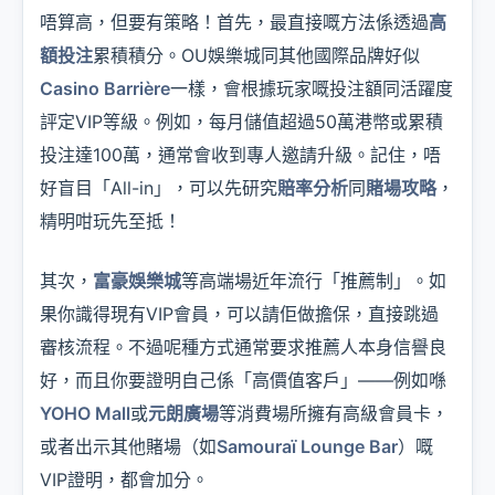
唔算高，但要有策略！首先，最直接嘅方法係透過
高
額投注
累積積分。OU娛樂城同其他國際品牌好似
Casino Barrière
一樣，會根據玩家嘅投注額同活躍度
評定VIP等級。例如，每月儲值超過50萬港幣或累積
投注達100萬，通常會收到專人邀請升級。記住，唔
好盲目「All-in」，可以先研究
賠率分析
同
賭場攻略
，
精明咁玩先至抵！
其次，
富豪娛樂城
等高端場近年流行「推薦制」。如
果你識得現有VIP會員，可以請佢做擔保，直接跳過
審核流程。不過呢種方式通常要求推薦人本身信譽良
好，而且你要證明自己係「高價值客戶」——例如喺
YOHO Mall
或
元朗廣場
等消費場所擁有高級會員卡，
或者出示其他賭場（如
Samouraï Lounge Bar
）嘅
VIP證明，都會加分。