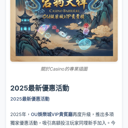
關於Casino的專業插圖
2025最新優惠活動
2025最新優惠活動
2025年，
OU娛樂城VIP貴賓廳
再度升級，推出多項
獨家優惠活動，吸引高額投注玩家同埋新手加入。今