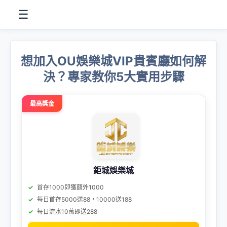
☰
想加入OU娛樂城VIP貴賓廳如何解
決？專家教你5大實用步驟
最高獎金
鉅城娛樂城
首存1000即獲額外1000
每日首存5000送88，10000送188
每日流水10萬即送288