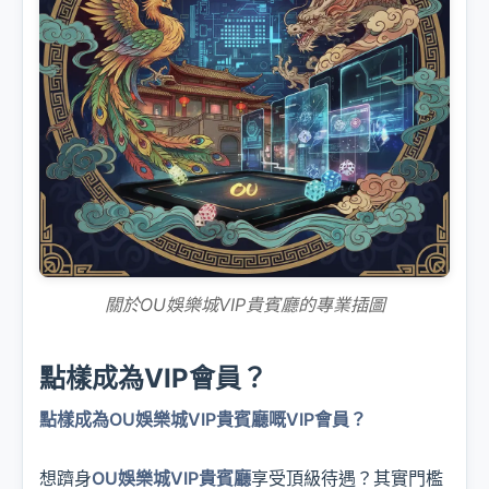
關於OU娛樂城VIP貴賓廳的專業插圖
點樣成為VIP會員？
點樣成為OU娛樂城VIP貴賓廳嘅VIP會員？
想躋身
OU娛樂城VIP貴賓廳
享受頂級待遇？其實門檻