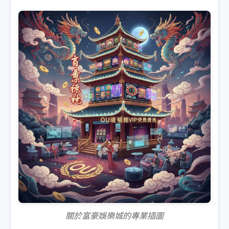
關於富豪娛樂城的專業插圖