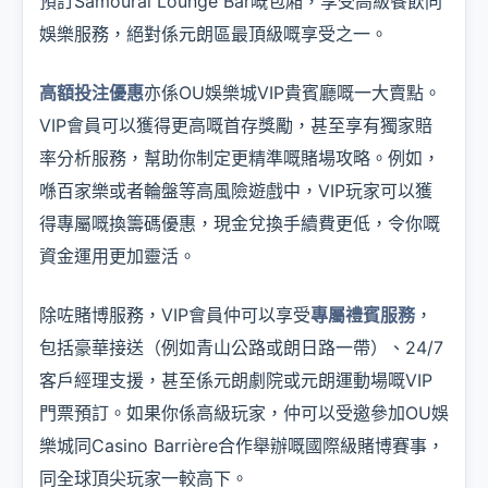
預訂Samouraï Lounge Bar嘅包廂，享受高級餐飲同
娛樂服務，絕對係元朗區最頂級嘅享受之一。
高額投注優惠
亦係OU娛樂城VIP貴賓廳嘅一大賣點。
VIP會員可以獲得更高嘅首存獎勵，甚至享有獨家賠
率分析服務，幫助你制定更精準嘅賭場攻略。例如，
喺百家樂或者輪盤等高風險遊戲中，VIP玩家可以獲
得專屬嘅換籌碼優惠，現金兌換手續費更低，令你嘅
資金運用更加靈活。
除咗賭博服務，VIP會員仲可以享受
專屬禮賓服務
，
包括豪華接送（例如青山公路或朗日路一帶）、24/7
客戶經理支援，甚至係元朗劇院或元朗運動場嘅VIP
門票預訂。如果你係高級玩家，仲可以受邀參加OU娛
樂城同Casino Barrière合作舉辦嘅國際級賭博賽事，
同全球頂尖玩家一較高下。