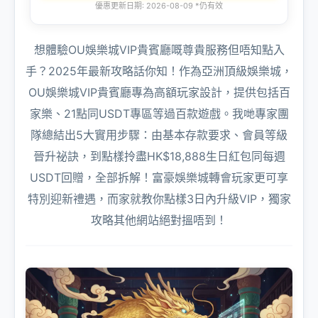
優惠更新日期: 2026-08-09 *仍有效
想體驗OU娛樂城VIP貴賓廳嘅尊貴服務但唔知點入
手？2025年最新攻略話你知！作為亞洲頂級娛樂城，
OU娛樂城VIP貴賓廳專為高額玩家設計，提供包括百
家樂、21點同USDT專區等過百款遊戲。我哋專家團
隊總結出5大實用步驟：由基本存款要求、會員等級
晉升祕訣，到點樣拎盡HK$18,888生日紅包同每週
USDT回贈，全部拆解！富豪娛樂城轉會玩家更可享
特別迎新禮遇，而家就教你點樣3日內升級VIP，獨家
攻略其他網站絕對搵唔到！