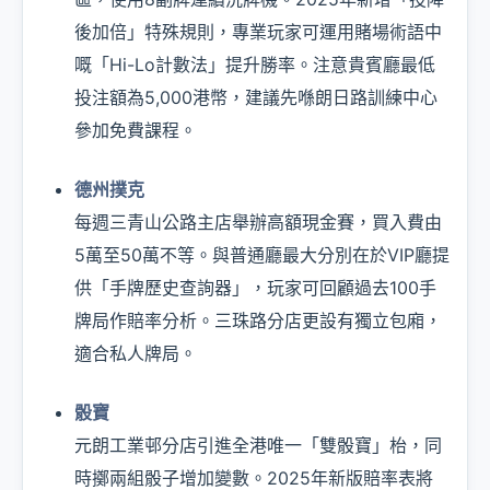
後加倍」特殊規則，專業玩家可運用賭場術語中
嘅「Hi-Lo計數法」提升勝率。注意貴賓廳最低
投注額為5,000港幣，建議先喺朗日路訓練中心
參加免費課程。
德州撲克
每週三青山公路主店舉辦高額現金賽，買入費由
5萬至50萬不等。與普通廳最大分別在於VIP廳提
供「手牌歷史查詢器」，玩家可回顧過去100手
牌局作賠率分析。三珠路分店更設有獨立包廂，
適合私人牌局。
骰寶
元朗工業邨分店引進全港唯一「雙骰寶」枱，同
時擲兩組骰子增加變數。2025年新版賠率表將