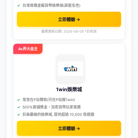
台灣首選虛擬貨幣娛樂城(高匿名性)
立即體驗 →
優惠更新日期: 2026-08-09 *仍有效
Av界大金主
1win娛樂城
常常在P站贊助(可在P站搜1win)
500%首儲獎金，加密貨幣玩家首選
巨無霸級的娛樂城, 提供超過 10,000 款遊戲
立即體驗 →