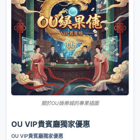
關於OU娛樂城的專業插圖
OU VIP貴賓廳獨家優惠
OU VIP貴賓廳獨家優惠