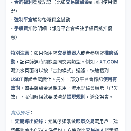
-
合約福利
發放記錄（比如
交易體驗金
到賬同使用情
況）
-
強制平倉
觸發後嘅資金變動
-
手續費
扣除明細（部分平台會標註手續費抵扣優
惠）
特別注意
：如果你用緊
交易機器人
或者參與緊
推廣活
動
，記得篩選時間範圍同交易類型。例如，
XT.COM
嘅流水頁面可以按「合約模式」過濾，快速搵到
USDT
保證金嘅變化。另外，部分平台會標記
使用有
效期
，如果體驗金過期未用，流水記錄會顯示「已失
效」，呢個時候就要睇清楚
提現規則
，避免誤會。
實用技巧
：
1.
定期導出記錄
：尤其係頻繁做
跟單交易
嘅用戶，建
議每週導出CSV文件備份，方便對比
交易達人
嘅策略