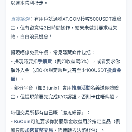
以連本帶利拎走。
真實案例
：有用戶試過喺XT.COM拎咗500USDT體驗
金，但冇留意得3日時間操作，結果未做到要求就失
效，白白浪費機會！
提現唔係免費午餐，常見隱藏條件包括：
- 提現時要扣
手續費
（例如收益嘅5%），或者要求你
額外入金（如OKX規定賬戶要有至少100USDT
投資金
額
）。
- 部分平台（如Bitunix）會用
推廣活動
名義送你體驗
金，但提現前要先完成KYC認證，否則卡住唔俾過。
每個交易所都有自己嘅「魔鬼細節」：
-
KuCoin
可能要求你將體驗金收益用於指定產品（例
如只限
加密貨幣交易
，唔俾轉去法幣錢包）。