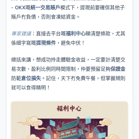
-
OKX
嘅
統一交易賬戶
模式下，提現前要確保其他子
賬戶冇負債，否則會凍結資金。
專家建議
：直接去平台嘅
福利中心
睇清楚條款，尤其
係細字寫嘅
提現條件
，避免中伏！
總括來講，想成功拎走體驗金收益，一定要計清楚交
易次數、盈利比例同時間限制，仲要預留足夠
保證金
防範
倉位損失
。記住，天下冇免費午餐，但掌握規則
就可以食得精明！