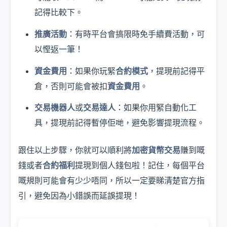
記得比較下。
推廣活動
：有時平台會搞限時免手續費活動，可
以慳返一筆！
資金費用
：如果你玩緊
合約模式
，提現前記得平
倉，否則可能會被扣
資金費用
。
交易機器人
或
交易達人
：如果你用緊自動化工
具，提現前記得暫停佢哋，避免影響提現流程。
跟住以上步驟，你就可以順利將
加密貨幣交易
賺到嘅
錢或者
合約福利
提現到個人錢包啦！記住，每個平台
嘅規則可能會有少少唔同，所以一定要睇清楚官方指
引，避免因為小錯誤而延誤提現！