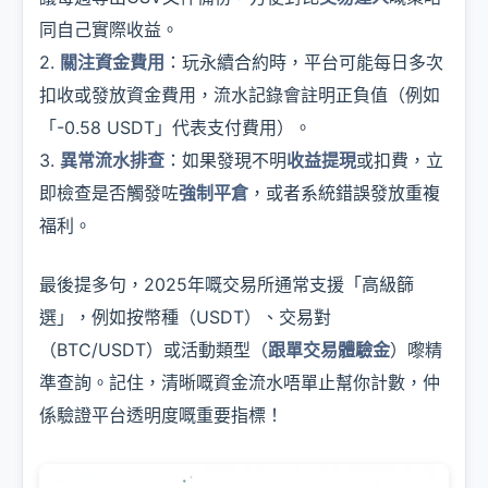
同自己實際收益。
2.
關注資金費用
：玩永續合約時，平台可能每日多次
扣收或發放資金費用，流水記錄會註明正負值（例如
「-0.58 USDT」代表支付費用）。
3.
異常流水排查
：如果發現不明
收益提現
或扣費，立
即檢查是否觸發咗
強制平倉
，或者系統錯誤發放重複
福利。
最後提多句，2025年嘅交易所通常支援「高級篩
選」，例如按幣種（USDT）、交易對
（BTC/USDT）或活動類型（
跟單交易體驗金
）嚟精
準查詢。記住，清晰嘅資金流水唔單止幫你計數，仲
係驗證平台透明度嘅重要指標！