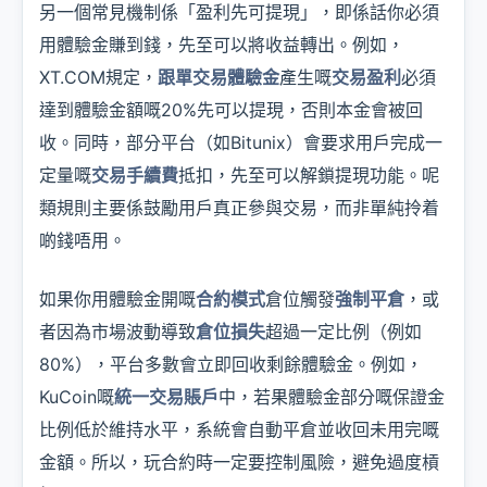
另一個常見機制係「盈利先可提現」，即係話你必須
用體驗金賺到錢，先至可以將收益轉出。例如，
XT.COM規定，
跟單交易體驗金
產生嘅
交易盈利
必須
達到體驗金額嘅20%先可以提現，否則本金會被回
收。同時，部分平台（如Bitunix）會要求用戶完成一
定量嘅
交易手續費
抵扣，先至可以解鎖提現功能。呢
類規則主要係鼓勵用戶真正參與交易，而非單純拎着
啲錢唔用。
如果你用體驗金開嘅
合約模式
倉位觸發
強制平倉
，或
者因為市場波動導致
倉位損失
超過一定比例（例如
80%），平台多數會立即回收剩餘體驗金。例如，
KuCoin嘅
統一交易賬戶
中，若果體驗金部分嘅保證金
比例低於維持水平，系統會自動平倉並收回未用完嘅
金額。所以，玩合約時一定要控制風險，避免過度槓