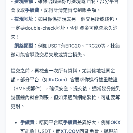
-
提現金額
：確保唔超過你可提現嘅上限，部分平台
會收取
手續費
，記得計清楚實際到賬金額。
-
提現地址
：如果你係提現去另一個交易所或錢包，
一定要double-check地址，否則資金可能會永久消
失！
-
網絡類型
：例如USDT有ERC20、TRC20等，揀錯
鏈可能會導致交易失敗或資金損失。
提交之前，再檢查一次所有資料，尤其係地址同金
額。部分平台（如
KuCoin
）會要求你進行雙重驗證
（SMS或郵件），確保安全。提交後，通常幾分鐘到
幾個鐘內就會到賬，但如果遇到網絡繁忙，可能要等
更耐。
手續費
：唔同平台嘅
手續費
差異好大，例如
OKX
可能收1 USDT，而
XT.COM
可能免費，提現前