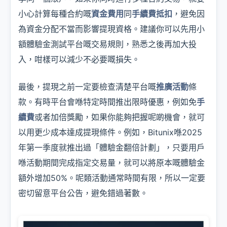
小心計算每種合約嘅
資金費用
同
手續費抵扣
，避免因
為資金分配不當而影響提現資格。建議你可以先用小
額體驗金測試平台嘅交易規則，熟悉之後再加大投
入，咁樣可以減少不必要嘅損失。
最後，提現之前一定要檢查清楚平台嘅
推廣活動
條
款。有時平台會喺特定時間推出限時優惠，例如免
手
續費
或者加倍獎勵，如果你能夠把握呢啲機會，就可
以用更少成本達成提現條件。例如，Bitunix喺2025
年第一季度就推出過「體驗金翻倍計劃」，只要用戶
喺活動期間完成指定交易量，就可以將原本嘅體驗金
額外增加50%。呢類活動通常時間有限，所以一定要
密切留意平台公告，避免錯過著數。