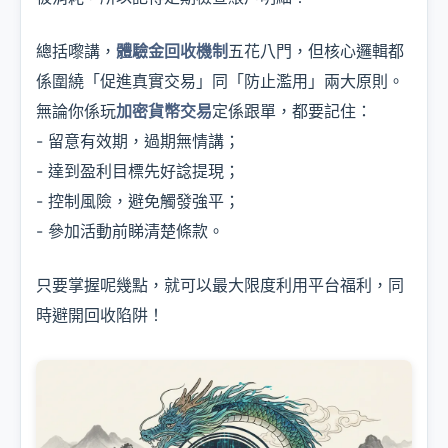
總括嚟講，
體驗金回收機制
五花八門，但核心邏輯都
係圍繞「促進真實交易」同「防止濫用」兩大原則。
無論你係玩
加密貨幣交易
定係跟單，都要記住：
- 留意有效期，過期無情講；
- 達到盈利目標先好諗提現；
- 控制風險，避免觸發強平；
- 參加活動前睇清楚條款。
只要掌握呢幾點，就可以最大限度利用平台福利，同
時避開回收陷阱！