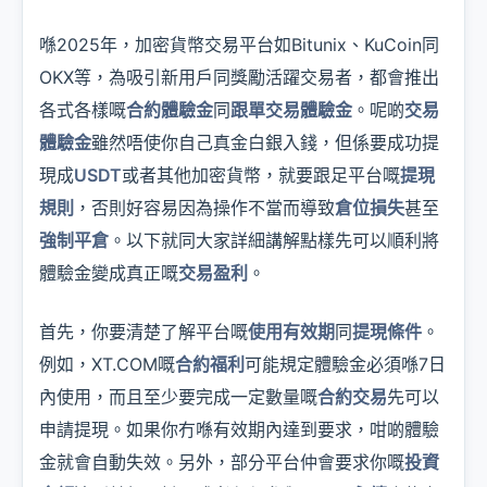
喺2025年，加密貨幣交易平台如Bitunix、KuCoin同
OKX等，為吸引新用戶同獎勵活躍交易者，都會推出
各式各樣嘅
合約體驗金
同
跟單交易體驗金
。呢啲
交易
體驗金
雖然唔使你自己真金白銀入錢，但係要成功提
現成
USDT
或者其他加密貨幣，就要跟足平台嘅
提現
規則
，否則好容易因為操作不當而導致
倉位損失
甚至
強制平倉
。以下就同大家詳細講解點樣先可以順利將
體驗金變成真正嘅
交易盈利
。
首先，你要清楚了解平台嘅
使用有效期
同
提現條件
。
例如，XT.COM嘅
合約福利
可能規定體驗金必須喺7日
內使用，而且至少要完成一定數量嘅
合約交易
先可以
申請提現。如果你冇喺有效期內達到要求，咁啲體驗
金就會自動失效。另外，部分平台仲會要求你嘅
投資