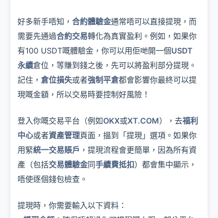
好多新手唔知，
合約體驗金
通常唔可以直接提現，而
需要先通過
合約交易
轉化為真實盈利。例如，如果你
有100 USDT嘅體驗金，你可以用佢哋開一個
USDT
永續
倉位，等賺到錢之後，先可以將盈利部分提現。
記住，
倉位損失
或者
強制平倉
都會影響你最終可以提
現嘅金額，所以交易時要控制好風險！
登入你嘅交易平台（例如
OKX
或
XT.COM
），去
福利
中心
或者
資產管理
頁面，搵到「提現」選項。如果你
用緊
統一交易賬戶
，提現流程會更簡單，因為所有資
產（包括
交易體驗金
同
手續費抵扣
）都會集中顯示，
唔使逐個錢包檢查。
提現時，你需要輸入以下資料：