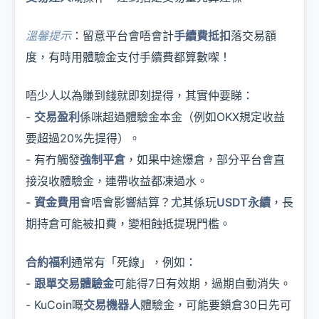
溫馨提示
：留意平台會唔會計
手續費抵扣
落交易額
度，有時用體驗金支付手續費都算數㗎！
唔少人以為賺到錢就即刻提得，其實仲要睇：
-
交易盈利
係咪超過體驗金本金（例如OKX規定收益
要超過20%先提得）。
- 有冇觸發
強制平倉
，如果中途爆倉，部分平台會直
接沒收體驗金，連帶收益都凍過水。
-
資金費用
會唔會影響結算？尤其係玩
USDT永續
，長
期持倉可能被扣費，變相蝕抵提現門檻。
合約福利
通常有「死線」，例如：
-
跟單交易體驗金
可能得7日有效期，過期自動消失。
- KuCoin嘅
交易機器人
體驗金，可能要鎖倉30日先可