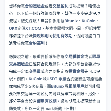
想將你嘅
合約體驗金
或者
交易盈利
成功提現？唔使擔
心，以下係一個超詳細嘅教學，幫你一步步完成提現
流程，避免踩坑！無論你係用緊
Bitunix
、
KuCoin
、
OKX
定係
XT.COM
，基本步驟都大同小異，但記住要
睇清楚平台嘅
提現規則
同
使用有效期
，否則可能白白
浪費咗你嘅
合約福利
！
喺提現之前，最重要係確認你嘅
交易體驗金
或者
跟單
交易體驗金
已經符合提現條件。大部分平台會要求你
完成一定嘅
交易量
或者達到指定嘅
投資金額
先可以提
現。例如，
KuCoin
嘅
USDT 永續
合約體驗金可能需要
你完成至少5次交易，而
Bitunix
嘅
跟單用戶
就可能需
要跟單交易達一定盈利先可以解鎖提現權限。另外，
部分平台會設有
使用有效期
，過咗期限未提現就會自
動失效，所以一定要mark低截止日期！