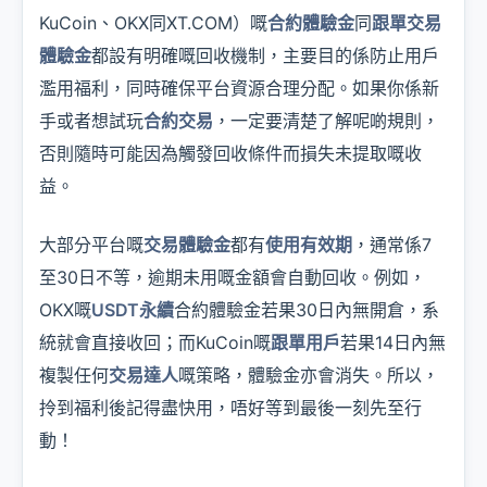
KuCoin、OKX同XT.COM）嘅
合約體驗金
同
跟單交易
體驗金
都設有明確嘅回收機制，主要目的係防止用戶
濫用福利，同時確保平台資源合理分配。如果你係新
手或者想試玩
合約交易
，一定要清楚了解呢啲規則，
否則隨時可能因為觸發回收條件而損失未提取嘅收
益。
大部分平台嘅
交易體驗金
都有
使用有效期
，通常係7
至30日不等，逾期未用嘅金額會自動回收。例如，
OKX嘅
USDT永續
合約體驗金若果30日內無開倉，系
統就會直接收回；而KuCoin嘅
跟單用戶
若果14日內無
複製任何
交易達人
嘅策略，體驗金亦會消失。所以，
拎到福利後記得盡快用，唔好等到最後一刻先至行
動！