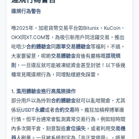
違規行為警告
喺2025年，加密貨幣交易平台如Bitunix、KuCoin、
OKX同XT.COM等，為吸引新用戶同活躍交易，推出
咗唔少
合約體驗金
同
跟單交易體驗金
等福利。不過，
大家要留意，呢啲
交易體驗金
背後有嚴格嘅
提現規
則
，一旦違反就可能被凍結資金甚至封號！以下係幾
種常見嘅違規行為，同埋點樣避免踩雷。
1. 濫用體驗金進行高風險操作
部分用戶以為拎到
合約體驗金
就可以亂咁開倉，尤其
係玩
USDT永續
或者
合約交易
時，瘋狂加槓桿搏單邊
行情。但平台通常會監測異常交易行為，例如短時間
內多次開平倉、刻意製造
倉位損失
，或者利用
交易機
器人
刷量。一旦被系統判定為「非正常使用」，唔單