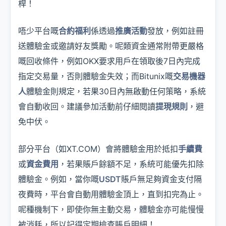
桿！
唔少平台嘅
合約福利
係透過
推廣活動
發放，例如註冊
送體驗金或邀請好友獎勵。呢類資金通常附帶更嚴格
嘅回收條件，例如OKX要求用戶在領取後7日內完成
指定交易量，否則體驗金失效；而Bitunix嘅
交易機器
人
體驗金則規定，若果30日內無啟動任何策略，系統
會自動收回。建議參加活動前仔細閱讀
提現規則
，避
免中伏。
部分平台（如XT.COM）會將體驗金用於抵扣
手續費
或
資金費用
，若果賬戶餘額不足，系統可能優先扣除
體驗金。例如，當你嘅
USDT
賬戶無足夠資金支付隔
夜費時，平台會自動用體驗金頂上，直到扣完為止。
呢種機制下，即使你無主動交易，體驗金亦可能慢慢
被消耗，所以記得定期檢查賬戶明細！