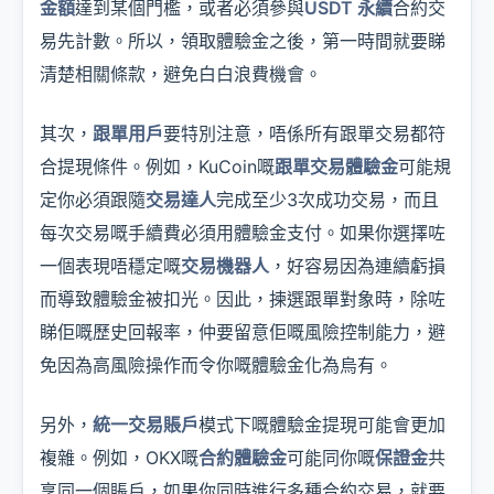
金額
達到某個門檻，或者必須參與
USDT 永續
合約交
易先計數。所以，領取體驗金之後，第一時間就要睇
清楚相關條款，避免白白浪費機會。
其次，
跟單用戶
要特別注意，唔係所有跟單交易都符
合提現條件。例如，KuCoin嘅
跟單交易體驗金
可能規
定你必須跟隨
交易達人
完成至少3次成功交易，而且
每次交易嘅手續費必須用體驗金支付。如果你選擇咗
一個表現唔穩定嘅
交易機器人
，好容易因為連續虧損
而導致體驗金被扣光。因此，揀選跟單對象時，除咗
睇佢嘅歷史回報率，仲要留意佢嘅風險控制能力，避
免因為高風險操作而令你嘅體驗金化為烏有。
另外，
統一交易賬戶
模式下嘅體驗金提現可能會更加
複雜。例如，OKX嘅
合約體驗金
可能同你嘅
保證金
共
享同一個賬戶，如果你同時進行多種合約交易，就要