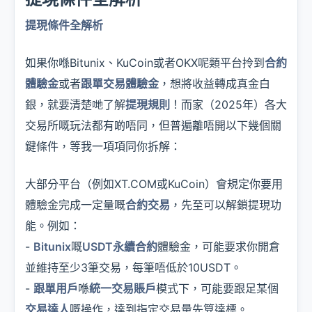
提現條件全解析
如果你喺Bitunix、KuCoin或者OKX呢類平台拎到
合約
體驗金
或者
跟單交易體驗金
，想將收益轉成真金白
銀，就要清楚哋了解
提現規則
！而家（2025年）各大
交易所嘅玩法都有啲唔同，但普遍離唔開以下幾個關
鍵條件，等我一項項同你拆解：
大部分平台（例如XT.COM或KuCoin）會規定你要用
體驗金完成一定量嘅
合約交易
，先至可以解鎖提現功
能。例如：
-
Bitunix
嘅
USDT永續合約
體驗金，可能要求你開倉
並維持至少3筆交易，每筆唔低於10USDT。
-
跟單用戶
喺
統一交易賬戶
模式下，可能要跟足某個
交易達人
嘅操作，達到指定交易量先算達標。