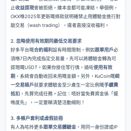
止
收益提現
會被拒絕，連本金都可能凍結。舉個例，
OKX喺2025年更新嘅條款就明確禁止用體驗金進行對
敲交易（wash trading），違者直接沒收福利。
2. 忽略使用有效期同最低交易要求
好多平台嘅
合約福利
設有時間限制，例如
跟單用戶
必
須喺7日內完成指定交易量，先可以將體驗金轉為可
提現嘅USDT。如果你掛住等行情，過咗
使用有效
期
，系統會自動收回未用嘅金額。另外，KuCoin嘅
統
一交易賬戶
就要求體驗金至少產生一定比例嘅
手續費
抵扣
，先算完成任務。記住：唔好當免費資金係「擺
喺度先」，一定要睇清楚活動細則！
3. 多帳戶套利或虛假註冊
有人為咗拎更多
跟單交易體驗金
，用同一身份證或IP