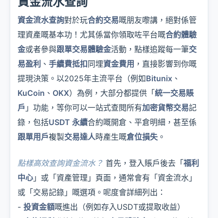
資金流水查詢
資金流水查詢
對於玩
合約交易
嘅朋友嚟講，絕對係管
理資產嘅基本功！尤其係當你領取咗平台嘅
合約體驗
金
或者參與
跟單交易體驗金
活動，點樣追蹤每一筆
交
易盈利
、
手續費抵扣
同埋
資金費用
，直接影響到你嘅
提現決策。以2025年主流平台（例如
Bitunix
、
KuCoin
、
OKX
）為例，大部分都提供「
統一交易賬
戶
」功能，等你可以一站式查閱所有
加密貨幣交易
記
錄，包括
USDT 永續
合約嘅開倉、平倉明細，甚至係
跟單用戶
複製
交易達人
時產生嘅
倉位損失
。
點樣高效查詢資金流水？
首先，登入賬戶後去「
福利
中心
」或「資產管理」頁面，通常會有「資金流水」
或「交易記錄」嘅選項。呢度會詳細列出：
-
投資金額
嘅進出（例如存入USDT或提取收益）