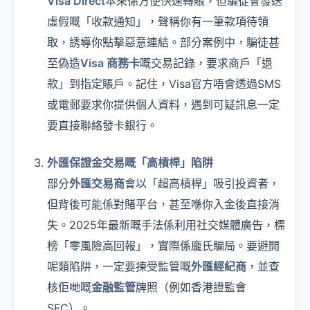
Visa Direct
本來係方便快速轉賬，但騙徒會發送
虛假嘅「收款通知」，聲稱你有一筆款項待領
取，誘導你點擊惡意連結。部分案例中，騙徒甚
至偽造
Visa 商務卡
嘅交易記錄，要求商戶「退
款」到指定賬戶。記住，Visa官方唔會透過SMS
或電郵要求你提供個人資料，遇到可疑訊息一定
要直接聯絡發卡銀行。
外匯保證金交易嘅「高槓桿」陷阱
部分
外匯交易商
會以「超高槓桿」吸引投資者，
但背後可能係對賭平台，甚至喺你入金後直接消
失。2025年最新嘅手法係利用社交媒體廣告，標
榜「零風險高回報」，實際係龐氏騙局。要避開
呢類陷阱，一定要揀受監管嘅
外匯經紀商
，並查
核佢哋嘅
金融監管
牌照（例如香港證監會
SFC）。