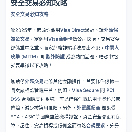
安全交易必知攻略
安全交易必知攻略
喺2025年，無論你係用
Visa Direct
過數、玩
外匯保
證金交易
，定係用
Visa商務卡
做公司採購，交易安全
都係重中之重。而家網絡詐騙手法層出不窮，
中間人
攻擊 (MITM)
同
欺詐防護
成為熱門話題，唔想中招
就要學識以下攻略！
無論係
外匯交易
定係其他金融操作，首要條件係揀一
間受嚴格監管嘅平台。例如，
Visa Secure
同
PCI
DSS
合規嘅支付系統，可以確保你嘅信用卡資料加密
傳輸，減少被盜用風險。另外，
外匯經紀商
如果受
FCA、ASIC等國際監管機構認證，資金安全會更有保
障。記住，貪高槓桿或低佣金而忽略
合規要求
，分分