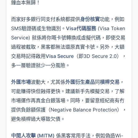
鐘血本無歸！
而家好多銀行同支付系統都提供
身份核實
功能，例如
SMS驗證碼或生物識別。
Visa代碼服務
(Visa Token
Service) 就係將你嘅卡號轉換成虛擬代碼，即使交易
過程被截取，黑客都無法還原真實卡號。另外，大額
交易時記得啟用
Visa Secure
（即3D Secure 2.0），
多一層驗證就少一分風險。
外匯市場
波動大，尤其係
外匯衍生產品
同
槓桿交易
，
可能賺得快但蝕得更快。建議新手先模擬交易，了解
市場運作再真金白銀落場。同時，要留意經紀商有冇
提供負餘額保護（Negative Balance Protection），
避免槓桿過大導致欠債。
中間人攻擊 (MITM)
係黑客常用手法，例如偽造Wi-