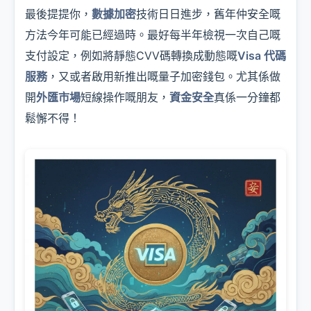
最後提提你，
數據加密
技術日日進步，舊年仲安全嘅
方法今年可能已經過時。最好每半年檢視一次自己嘅
支付設定，例如將靜態CVV碼轉換成動態嘅
Visa 代碼
服務
，又或者啟用新推出嘅量子加密錢包。尤其係做
開
外匯市場
短線操作嘅朋友，
資金安全
真係一分鐘都
鬆懈不得！