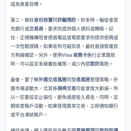
成為黑客目標。
第三，做好
身份核實
同
詐騙預防
。好多時，騙徒會冒
充銀行或
交易商
，要求你提供個人資料或轉賬。記
住，正規機構唔會透過電話或電郵要求你提供密碼或
一次性驗證碼。如果收到可疑訊息，最好直接致電官
方熱線確認。另外，使用
Visa 商務卡
進行企業匯款
時，可以設定多級審批權限，減少內部
欺詐
風險。
最後，要了解
外匯交易風險
同
交易風險
管理策略。外
匯市場波動大，尤其係
槓桿交易
可能會放大虧損，所
以一定要設定止損位，避免過度投入資金。同時，定
期檢查賬戶活動，如果發現異常交易，立即通知銀行
或平台凍結賬戶。
總括來講，網上匯款安全離不開
風險管理
同
欺詐防護