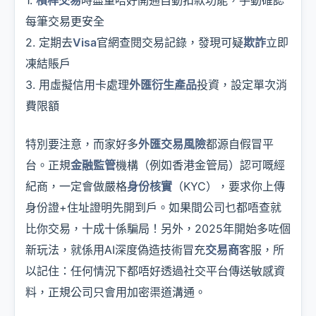
每筆交易更安全
2. 定期去
Visa
官網查閱交易記錄，發現可疑
欺詐
立即
凍結賬戶
3. 用虛擬信用卡處理
外匯衍生產品
投資，設定單次消
費限額
特別要注意，而家好多
外匯交易風險
都源自假冒平
台。正規
金融監管
機構（例如香港金管局）認可嘅經
紀商，一定會做嚴格
身份核實
（KYC），要求你上傳
身份證+住址證明先開到戶。如果間公司乜都唔查就
比你交易，十成十係騙局！另外，2025年開始多咗個
新玩法，就係用AI深度偽造技術冒充
交易商
客服，所
以記住：任何情況下都唔好透過社交平台傳送敏感資
料，正規公司只會用加密渠道溝通。