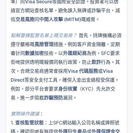
準）同
Visa Secure
等國際安全認證。投資者可以透
過官方網站查核名單，避免誤入無牌或詐騙平台，減
低
交易風險
同
中間人攻擊 (MITM)
嘅威脅。
點解要揀監管名單上嘅交易商？
首先，持牌機構必須
遵守嚴格嘅
風險管理
措施，例如客戶資金隔離、定期
審計同
數據加密
技術。以
外匯經紀商
為例，SFC要求
佢哋提供透明嘅報價同執行政策，防止
欺詐
行為。其
次，合規交易商通常會採用
Visa 代碼服務
或
Visa
Direct
等安全支付工具，確保入金出金過程受保護。
例如，部分平台會要求
身份核實
（KYC）先允許交
易，進一步阻截
詐騙預防
漏洞。
實際操作建議
：
1.
查核監管狀態
：上SFC網站輸入公司名稱或牌照號
碼，確認佢哋有無提供
外匯衍生產品
或
外匯保證金交