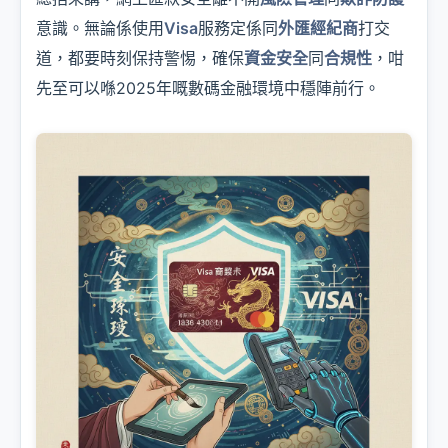
意識。無論係使用
Visa
服務定係同
外匯經紀商
打交
道，都要時刻保持警惕，確保
資金安全
同
合規性
，咁
先至可以喺2025年嘅數碼金融環境中穩陣前行。