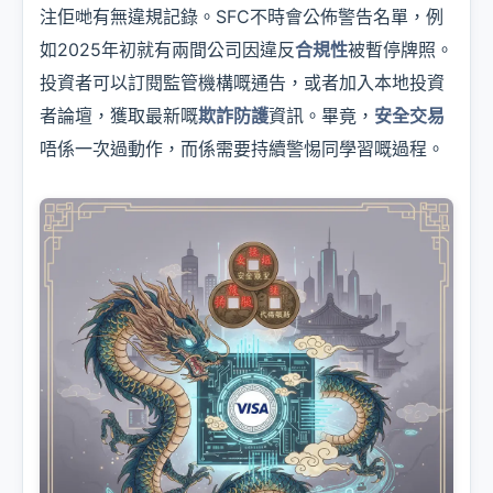
注佢哋有無違規記錄。SFC不時會公佈警告名單，例
如2025年初就有兩間公司因違反
合規性
被暫停牌照。
投資者可以訂閱監管機構嘅通告，或者加入本地投資
者論壇，獲取最新嘅
欺詐防護
資訊。畢竟，
安全交易
唔係一次過動作，而係需要持續警惕同學習嘅過程。