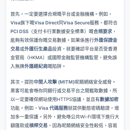
首先，一定要選擇合規嘅平台或金融機構。例如，
Visa
旗下嘅
Visa Direct
同
Visa Secure
服務，都符合
PCI DSS
（支付卡行業數據安全標準）嘅
合規要求
，
能夠有效保護你嘅交易數據。如果係進行
外匯保證金
交易
或
外匯衍生產品
投資，就要確認平台是否受香港
金管局（HKMA）或國際金融監管機構監管，避免誤
入無牌
外匯經紀商
嘅陷阱。
其次，提防
中間人攻擊 (MITM)
呢類網絡安全威脅。
黑客可能會喺你同銀行或交易平台之間截取數據，所
以一定要確保網站使用HTTPS協議，並且有
數據加密
功能。例如，
Visa 代碼服務
就提供動態密碼驗證，增
加多一重保護。另外，避免喺公共Wi-Fi環境下進行大
額匯款或
槓桿交易
，因為呢類網絡安全性較低，容易