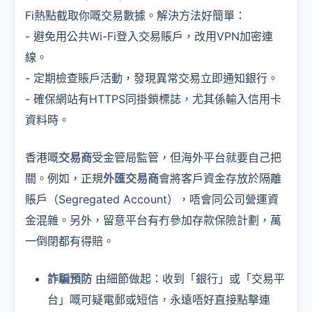
Fi熱點截取你嘅交易數據。解決方法好簡單：
- 避免用公共Wi-Fi登入交易賬戶，改用VPN加密連
線。
- 定期檢查賬戶活動，發現異常交易立即通知銀行。
- 確保網站有HTTPS同掛鎖標誌，尤其係輸入信用卡
資料時。
香港嘅
交易商
受金管局監管，但海外平台就要自己把
關。例如，正規
外匯交易商
會將客戶資金存放於隔離
賬戶（Segregated Account），唔會同公司營運資
金混雜。另外，留意平台有冇參加存款保險計劃，萬
一倒閉都有得賠。
詐騙預防
由細節做起：收到「銀行」或「交易平
台」嘅可疑電郵或短信，永遠唔好直接點擊連