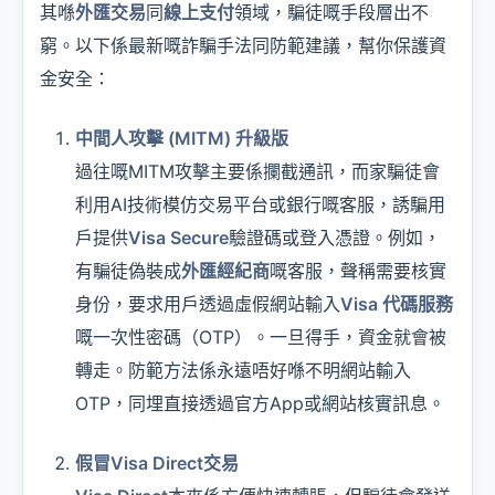
其喺
外匯交易
同
線上支付
領域，騙徒嘅手段層出不
窮。以下係最新嘅詐騙手法同防範建議，幫你保護資
金安全：
中間人攻擊 (MITM) 升級版
過往嘅MITM攻擊主要係攔截通訊，而家騙徒會
利用AI技術模仿交易平台或銀行嘅客服，誘騙用
戶提供
Visa Secure
驗證碼或登入憑證。例如，
有騙徒偽裝成
外匯經紀商
嘅客服，聲稱需要核實
身份，要求用戶透過虛假網站輸入
Visa 代碼服務
嘅一次性密碼（OTP）。一旦得手，資金就會被
轉走。防範方法係永遠唔好喺不明網站輸入
OTP，同埋直接透過官方App或網站核實訊息。
假冒Visa Direct交易