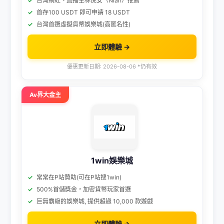
台灣網紅、直播主林倪安（Nian）推薦
首存100 USDT 即可申請 18 USDT
台灣首選虛擬貨幣娛樂城(高匿名性)
立即體驗 →
優惠更新日期: 2026-08-06 *仍有效
Av界大金主
1win娛樂城
常常在P站贊助(可在P站搜1win)
500%首儲獎金，加密貨幣玩家首選
巨無霸級的娛樂城, 提供超過 10,000 款遊戲
立即體驗 →