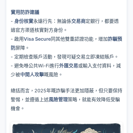
實用防詐建議
-
身份核實
永遠行先：無論係
交易商
定銀行，都要透
過官方渠道核實對方身份。
- 啟用
Visa Secure
同其他雙重認證功能，增加
詐騙預
防
屏障。
- 定期檢查賬戶活動，發現可疑交易立即凍結賬戶。
- 避免喺公共Wi-Fi進行
外匯交易
或輸入支付資料，減
少被
中間人攻擊
嘅風險。
總括而言，2025年嘅詐騙手法更加隱蔽，但只要保持
警惕，並遵循上述
風險管理
策略，就能有效降低受騙
機會。