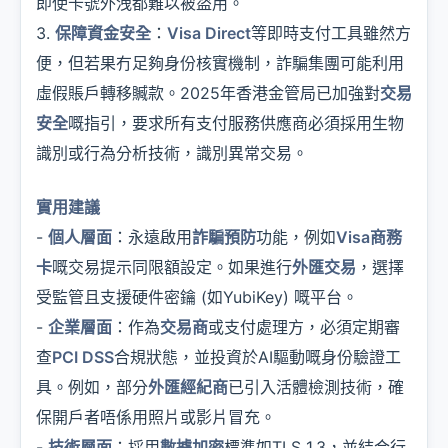
即使卡號外洩都難以被盜用。
3.
保障資金安全
：
Visa Direct
等即時支付工具雖然方
便，但若果冇足夠身份核實機制，詐騙集團可能利用
虛假賬戶轉移贓款。2025年香港金管局已加強對
交易
安全
嘅指引，要求所有支付服務供應商必須採用生物
識別或行為分析技術，識別異常交易。
實用建議
-
個人層面
：永遠啟用
詐騙預防
功能，例如
Visa商務
卡
嘅交易提示同限額設定。如果進行
外匯交易
，選擇
受監管且支援硬件密鑰 (如YubiKey) 嘅平台。
-
企業層面
：作為
交易商
或支付處理方，必須定期審
查
PCI DSS
合規狀態，並投資於AI驅動嘅身份驗證工
具。例如，部分
外匯經紀商
已引入活體檢測技術，確
保開戶者唔係用照片或影片冒充。
-
技術層面
：採用
數據加密
標準如TLS 1.3，並結合行