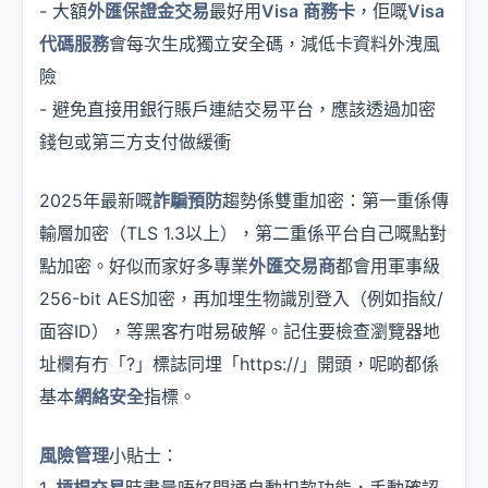
- 大額
外匯保證金交易
最好用
Visa 商務卡
，佢嘅
Visa
代碼服務
會每次生成獨立安全碼，減低卡資料外洩風
險
- 避免直接用銀行賬戶連結交易平台，應該透過加密
錢包或第三方支付做緩衝
2025年最新嘅
詐騙預防
趨勢係雙重加密：第一重係傳
輸層加密（TLS 1.3以上），第二重係平台自己嘅點對
點加密。好似而家好多專業
外匯交易商
都會用軍事級
256-bit AES加密，再加埋生物識別登入（例如指紋/
面容ID），等黑客冇咁易破解。記住要檢查瀏覽器地
址欄有冇「?」標誌同埋「https://」開頭，呢啲都係
基本
網絡安全
指標。
風險管理
小貼士：
1.
槓桿交易
時盡量唔好開通自動扣款功能，手動確認