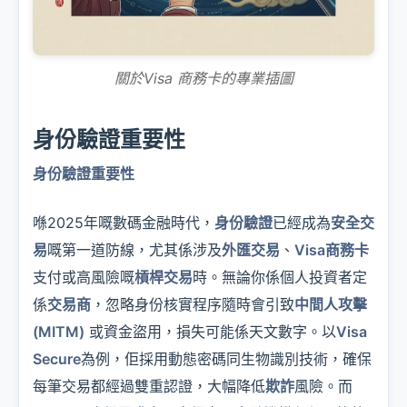
關於Visa 商務卡的專業插圖
身份驗證重要性
身份驗證重要性
喺2025年嘅數碼金融時代，
身份驗證
已經成為
安全交
易
嘅第一道防線，尤其係涉及
外匯交易
、
Visa商務卡
支付或高風險嘅
槓桿交易
時。無論你係個人投資者定
係
交易商
，忽略身份核實程序隨時會引致
中間人攻擊
(MITM)
或資金盜用，損失可能係天文數字。以
Visa
Secure
為例，佢採用動態密碼同生物識別技術，確保
每筆交易都經過雙重認證，大幅降低
欺詐
風險。而