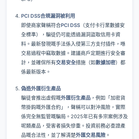
PCI DSS合規漏洞被利用
即使商家聲稱符合
PCI DSS
（支付卡行業數據安
全標準），騙徒仍可能透過漏洞盜取信用卡資
料。最新發現嘅手法係入侵第三方支付插件，喺
交易過程中竊取數據。建議商戶定期進行安全審
計，並確保所有
交易安全
措施（如
數據加密
）都
係最新版本。
偽造外匯衍生產品
騙徒會推出虛假嘅
外匯衍生產品
，例如「加密貨
幣掛鈎嘅外匯合約」，聲稱可以對沖風險，實際
係完全無監管嘅騙局。2025年已有多宗案例涉及
呢類產品，受害者損失慘重。投資前務必查證產
品嘅合法性，並了解清楚
外匯交易風險
。