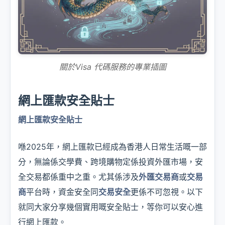
關於Visa 代碼服務的專業插圖
網上匯款安全貼士
網上匯款安全貼士
喺2025年，網上匯款已經成為香港人日常生活嘅一部
分，無論係交學費、跨境購物定係投資外匯市場，安
全交易都係重中之重。尤其係涉及
外匯交易商
或
交易
商
平台時，資金安全同
交易安全
更係不可忽視。以下
就同大家分享幾個實用嘅安全貼士，等你可以安心進
行網上匯款。