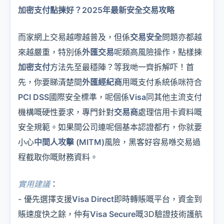
加密支付點揀好？2025年最新安全交易攻略
而家網上交易越嚟越普及，但係
交易安全
問題亦都越
來越嚴重，特別係
外匯交易
呢類高風險操作，點樣揀
加密支付
方法先至最穩陣？等我哋一齊拆解吓！首
先，你要睇清楚間
外匯經紀商
用嘅支付系統係咪符合
PCI DSS
國際安全標準，呢個係
Visa
同其他主流支付
機構嘅硬性要求，專門針對
交易商
處理信用卡資料嘅
安全規範。如果間公司連呢個基本認證都冇，你就要
小心
中間人攻擊 (MITM)
風險，黑客好容易喺交易過
程截取你嘅財務資料。
實用建議
：
- 優先選擇支援
Visa Direct
即時轉賬嘅平台，資金到
賬速度快之餘，仲有
Visa Secure
嘅3D驗證技術護航