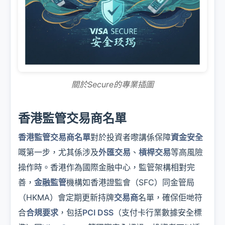
關於Secure的專業插圖
香港監管交易商名單
香港監管交易商名單
對於投資者嚟講係保障
資金安全
嘅第一步，尤其係涉及
外匯交易
、
槓桿交易
等高風險
操作時。香港作為國際金融中心，監管架構相對完
善，
金融監管
機構如香港證監會（SFC）同金管局
（HKMA）會定期更新持牌
交易商
名單，確保佢哋符
合
合規要求
，包括
PCI DSS
（支付卡行業數據安全標