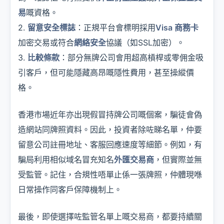
易
嘅資格。
2.
留意安全標誌
：正規平台會標明採用
Visa 商務卡
加密交易或符合
網絡安全
協議（如SSL加密）。
3.
比較條款
：部分無牌公司會用超高槓桿或零佣金吸
引客戶，但可能隱藏高昂嘅隱性費用，甚至操縱價
格。
香港市場近年亦出現假冒持牌公司嘅個案，騙徒會偽
造網站同牌照資料。因此，投資者除咗睇名單，仲要
留意公司註冊地址、客服回應速度等細節。例如，有
騙局利用相似域名冒充知名
外匯交易商
，但實際並無
受監管。記住，合規性唔單止係一張牌照，仲體現喺
日常操作同客戶保障機制上。
最後，即使選擇咗監管名單上嘅交易商，都要持續關