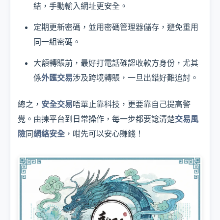
結，手動輸入網址更安全。
定期更新密碼，並用密碼管理器儲存，避免重用
同一組密碼。
大額轉賬前，最好打電話確認收款方身份，尤其
係
外匯交易
涉及跨境轉賬，一旦出錯好難追討。
總之，
安全交易
唔單止靠科技，更要靠自己提高警
覺。由揀平台到日常操作，每一步都要諗清楚
交易風
險
同
網絡安全
，咁先可以安心賺錢！