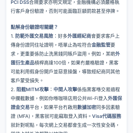
PCI DSS
合規要求亦明文規定，金融機構必須嚴格執
行客戶身份驗證，否則可能面臨巨額罰款甚至停牌。
點解身份驗證咁關鍵？
1.
防範外匯交易風險
：好多
外匯經紀商
會要求客戶上
傳身份證同住址證明，唔單止為咗符合
金融監管
要
求，更重要係防止洗黑錢同賬戶盜用。例如，某啲
外
匯衍生產品
槓桿高達100倍，如果冇嚴格驗證，黑客
可能利用假身份開戶並惡意操盤，導致經紀商同其他
客戶蒙受損失。
2.
阻截MITM攻擊
：
中間人攻擊
係指黑客喺交易過程
中攔截數據，例如你喺咖啡店用公共Wi-Fi登入
外匯保
證金交易
平台，如果平台冇啟用
數據加密
同多因素驗
證 (MFA)，黑客就可能竊取登入資料。
Visa代碼服務
就針對呢點，每次網上交易都會生成一次性安全碼，