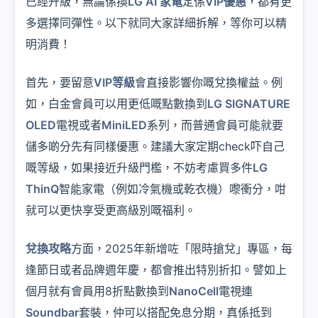
已經升級，無論係換
LG AI 家電
定係
VIP優惠
，都有更
多選擇同彈性。以下就同大家詳細拆解，等你可以精
明消費！
首先，要留意
VIP等級
會直接影響你嘅兌換權益。例
如，白金會員可以用更低嘅點數換到
LG SIGNATURE
OLED
電視或者
MiniLED
系列，而普通會員可能就要
儲多啲分先有同樣優惠。建議大家定期check吓自己
嘅等級，如果接近升級門檻，不妨考慮買多件
LG
ThinQ
智能家電（例如冷氣機或乾衣機）嚟衝分，咁
就可以更快享受更高級別嘅福利。
兌換攻略
方面，2025年新增咗「限時搶兌」專區，每
逢節日或者品牌週年慶，都會推出特別折扣。譬如上
個月就有會員用8折點數換到
NanoCell
電視連
Soundbar
套裝，仲可以搭配免息分期，真係抵到