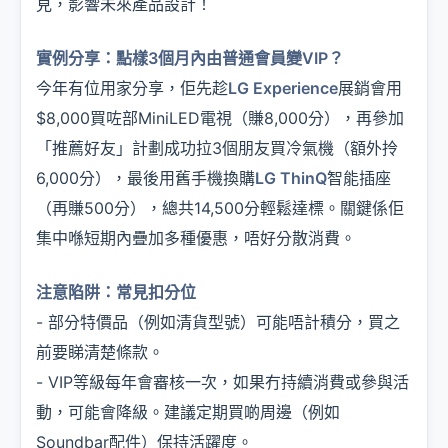
見，影響未來產品設計！
實例分享：點樣3個月內由普通會員變VIP？
今年有位用家分享，佢先趁
LG Experience
展銷會用
$8,000買咗部MiniLED電視（賺8,000分），再參加
「推薦好友」計劃成功拉3個朋友買冷氣機（額外拎
6,000分），最後用舊手機換購
LG ThinQ
智能插座
（再賺500分），總共14,500分輕鬆達標。關鍵係佢
集中喺短期內疊加多種優惠，唔好分散消費。
注意陷阱：常見扣分位
- 部分特價品（例如清貨型號）可能唔計積分，買之
前要睇清楚條款。
- VIP等級每年會審核一次，如果冇持續消費或參與活
動，可能會降級。建議定期買啲周邊（例如
Soundbar配件）保持活躍度。