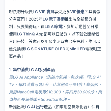
想快啲升級做
LG VIP 會員
享受更多
VIP優惠
？其實儲
分有竅門！2025年
LG 電子香港
推出咗全新積分機
制，只要識得玩，買
LG AI家電
、參加活動甚至日常
使用
LG ThinQ
App都可以狂儲分。以下就公開幾個
實用秘技，等你可以用最少消費換最多福利，仲可以
優先換購
LG SIGNATURE OLED
同
MiniLED
電視咁正
嘅產品！
1. 集中消費LG AI系列產品
買
LG AI Appliance
（例如
冷氣機
、
乾衣機
）同
LG AI
TV
，每$1消費可儲2分，比其他產品多1倍！舉個例，
買部
NanoCell
電視用$10,000，即刻有20,000分，夠
你換
延長保養
或者
Soundbar
配件。
新推出嘅
LG AI 出行
產品（如車用空氣淨化器）仲有