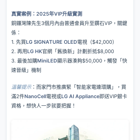
真實案例：2025年VIP升級實測
銅鑼灣陳先生3個月內由普通會員升至鑽石VIP，關鍵
係：
1. 先買
LG SIGNATURE OLED
電視（$42,000）
2. 再用
LG HK
官網「舊換新」計劃折抵$8,000
3. 最後加購
MiniLED
顯示器湊夠$50,000，觸發「快
速晉級」機制
溫馨提示
：而家門市推廣緊「智能家電連環購」，買
滿2件
NanoCell
電視或
LG AI Appliance
即送VIP銀卡
資格，想快人一步就要把握！