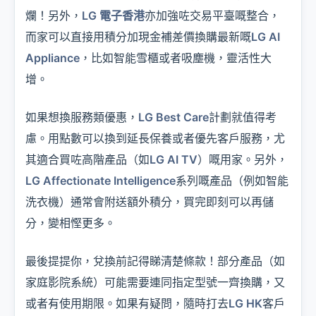
爛！另外，
LG 電子香港
亦加強咗交易平臺嘅整合，
而家可以直接用積分加現金補差價換購最新嘅
LG AI
Appliance
，比如智能雪櫃或者吸塵機，靈活性大
增。
如果想換服務類優惠，
LG Best Care
計劃就值得考
慮。用點數可以換到延長保養或者優先客戶服務，尤
其適合買咗高階產品（如
LG AI TV
）嘅用家。另外，
LG Affectionate Intelligence
系列嘅產品（例如智能
洗衣機）通常會附送額外積分，買完即刻可以再儲
分，變相慳更多。
最後提提你，兌換前記得睇清楚條款！部分產品（如
家庭影院系統）可能需要連同指定型號一齊換購，又
或者有使用期限。如果有疑問，隨時打去
LG HK
客戶