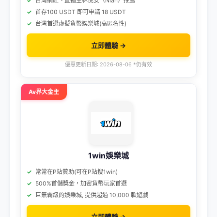
台灣網紅、直播主林倪安（Nian）推薦
首存100 USDT 即可申請 18 USDT
台灣首選虛擬貨幣娛樂城(高匿名性)
立即體驗 →
優惠更新日期: 2026-08-06 *仍有效
Av界大金主
1win娛樂城
常常在P站贊助(可在P站搜1win)
500%首儲獎金，加密貨幣玩家首選
巨無霸級的娛樂城, 提供超過 10,000 款遊戲
立即體驗 →