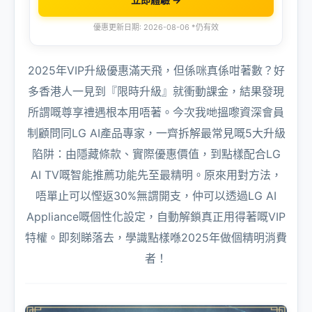
優惠更新日期: 2026-08-06 *仍有效
2025年VIP升級優惠滿天飛，但係咪真係咁著數？好
多香港人一見到『限時升級』就衝動課金，結果發現
所謂嘅尊享禮遇根本用唔著。今次我哋搵嚟資深會員
制顧問同LG AI產品專家，一齊拆解最常見嘅5大升級
陷阱：由隱藏條款、實際優惠價值，到點樣配合LG
AI TV嘅智能推薦功能先至最精明。原來用對方法，
唔單止可以慳返30%無謂開支，仲可以透過LG AI
Appliance嘅個性化設定，自動解鎖真正用得著嘅VIP
特權。即刻睇落去，學識點樣喺2025年做個精明消費
者！