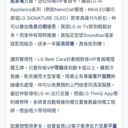
能家電
方面，憑住你嘅VIP會員卡，購買LG AI
Appliance系列（例如NanoCell電視、MiniLED顯示
屏或LG SIGNATURE OLED）即享高達15%折扣，仲
可以疊加
免息分期
優惠，買部LG AI TV即刻輕鬆好
多！而家仲有限時推廣，買指定型號Soundbar或家
庭影院組合，送多一年
延長保養
，真係抵到爛！
講到實用性，LG Best Care計劃絕對係VIP會員嘅隱
藏王牌。只要你係
VIP等級
達到銀卡或以上，購買冷
氣機、乾衣機等大型家電，唔單止有專屬
客戶服務
熱
線優先處理，仲可以免費預約上門檢查同清潔服務。
最近仲新增咗LG AI 出行支援，透過LG ThinQ App預
約維修時，系統會自動根據你嘅位置推薦最快嘅工程
師，慳返唔少等待時間！
如果想慳得更多，就要留意LG電子香港官方
交易平臺