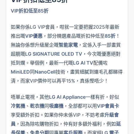
VIP折扣低至85折
如果你係LG VIP會員，咁就一定要把握2025年最新
推出嘅
VIP優惠
，部分精選產品嘅折扣仲低至
85折
！
無論你係想升級屋企嘅
智能家電
，定係入手一部畫質
超靚嘅
LG SIGNATURE OLED TV
，今次嘅優惠絕對
抵到爛。舉個例，最新一代嘅
LG AI TV
配備咗
MiniLED
同
NanoCell
技術，畫質細膩到連毛孔都睇得
清，而家VIP價仲可以再平15%，真係慳唔少！
唔單止電視，其他
LG AI Appliance
一樣有折，好似
冷氣機
、
乾衣機
同
吸塵機
，全部都可以用
VIP會員卡
享受額外折扣。如果你仲未係VIP，不妨考慮
升級會
員
，因為除咗購物折扣，仲有好多額外福利，例如
延
長保養
、
免息分期
同專屬
客戶服務
。而家經
LG 電子