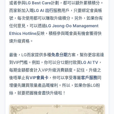
或者參與
LG Best Care
計劃，都可以額外累積積分。
而家新加入嘅
LG AI 出行
服務用戶，只要綁定會員帳
號，每次使用都可以賺取升級積分。另外，如果你有
任何意見，可以透過
LG Jeong-Do Management
Ethics Hotline
反映，積極參與嘅會員有機會獲得快
速升級資格。
最後，LG而家提供多種
免息分期
方案，幫你更容易達
到VIP門檻。例如，你可以分12期付款買
LG AI TV
，
每期金額都會計入VIP升級消費額度。記住，升級之
後唔單止有
VIP會員卡
，仲可以享受專屬
客戶服務
同
埋優先購買限量產品嘅權利。所以，如果你係LG粉
絲，就要把握機會盡快升級啦！