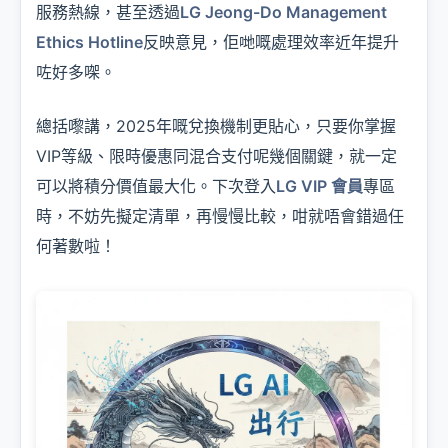
服務熱線，甚至透過
LG Jeong-Do Management
Ethics Hotline
反映意見，佢哋嘅處理效率近年提升
咗好多㗎。
總括嚟講，2025年嘅兌換機制更貼心，只要你掌握
VIP等級、限時優惠同混合支付呢幾個關鍵，就一定
可以將積分價值最大化。下次登入
LG VIP 會員
專區
時，不妨先擬定清單，再慢慢比較，咁就唔會錯過任
何著數啦！