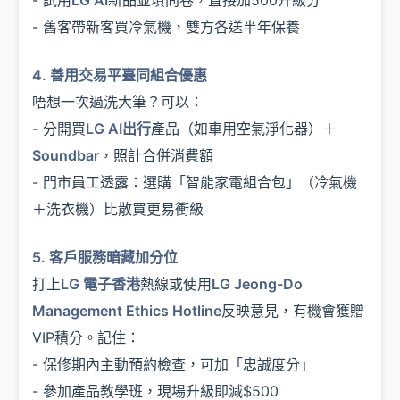
- 試用
LG AI
新品並填問卷，直接加500升級分
- 舊客帶新客買冷氣機，雙方各送半年保養
4. 善用交易平臺同組合優惠
唔想一次過洗大筆？可以：
- 分開買
LG AI出行
產品（如車用空氣淨化器）＋
Soundbar
，照計合併消費額
- 門市員工透露：選購「智能家電組合包」（冷氣機
＋洗衣機）比散買更易衝級
5. 客戶服務暗藏加分位
打上
LG 電子香港
熱線或使用
LG Jeong-Do
Management Ethics Hotline
反映意見，有機會獲贈
VIP積分。記住：
- 保修期內主動預約檢查，可加「忠誠度分」
- 參加產品教學班，現場升級即減$500