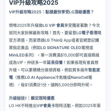
VIP升級攻略2025
VIP升級攻略2025：點樣最快享受LG頂級優惠？
想喺2025年升級做
LG VIP 會員
享受獨家著數？今次
就同大家拆解最新攻略！首先，要留意
LG電子香港
嘅
官方渠道，而家透過
LG ThinQ
App或者官網登記購
買指定產品（例如
LG SIGNATURE OLED
電視或
MiniLED
系列），單一消費滿$15,000即可直接跳級
成為VIP，仲送多一年
延長保養
！如果係現有會員想
升級，可以累積積分換領資格，例如買多兩件
智能家
電
（推薦
LG AI Appliance
冷氣機或
NanoCell
電
視），每$1消費計1分，儲夠5,000分即時升呢。
升級秘技1：鎖定限時優惠
LG HK不時推出
VIP會員卡
限時活動，例如2025年第