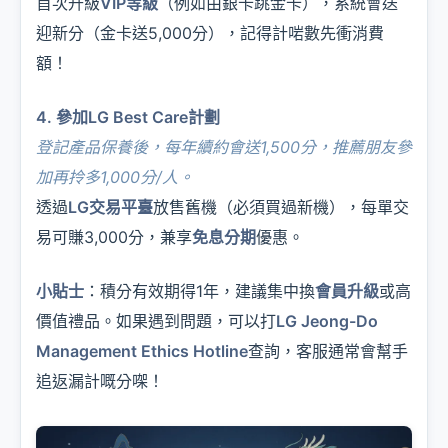
首次升級
VIP等級
（例如由銀卡跳金卡），系統會送
迎新分（金卡送5,000分），記得計啱數先衝消費
額！
4. 參加LG Best Care計劃
登記產品保養後，每年續約會送1,500分，推薦朋友參
加再拎多1,000分/人。
透過
LG交易平臺
放售舊機（必須買過新機），每單交
易可賺3,000分，兼享
免息分期
優惠。
小貼士
：積分有效期得1年，建議集中換
會員升級
或高
價值禮品。如果遇到問題，可以打
LG Jeong-Do
Management Ethics Hotline
查詢，客服通常會幫手
追返漏計嘅分㗎！