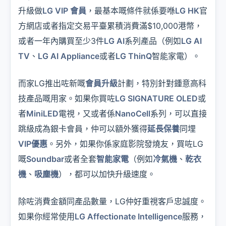
升級做
LG VIP 會員
，最基本嘅條件就係要喺
LG HK
官
方網店或者指定交易平臺累積消費滿$10,000港幣，
或者一年內購買至少3件
LG AI
系列產品（例如
LG AI
TV
、
LG AI Appliance
或者
LG ThinQ
智能家電）。
而家LG推出咗新嘅
會員升級
計劃，特別針對鍾意高科
技產品嘅用家。如果你買咗
LG SIGNATURE OLED
或
者
MiniLED
電視，又或者係
NanoCell
系列，可以直接
跳級成為銀卡會員，仲可以額外獲得
延長保養
同埋
VIP優惠
。另外，如果你係家庭影院發燒友，買咗LG
嘅
Soundbar
或者全套
智能家電
（例如
冷氣機
、
乾衣
機
、
吸塵機
），都可以加快升級速度。
除咗消費金額同產品數量，LG仲好重視客戶忠誠度。
如果你經常使用
LG Affectionate Intelligence
服務，