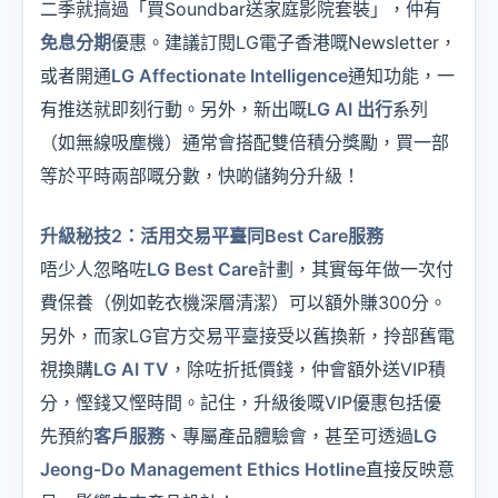
二季就搞過「買Soundbar送家庭影院套裝」，仲有
免息分期
優惠。建議訂閱LG電子香港嘅Newsletter，
或者開通
LG Affectionate Intelligence
通知功能，一
有推送就即刻行動。另外，新出嘅
LG AI 出行
系列
（如無線吸塵機）通常會搭配雙倍積分獎勵，買一部
等於平時兩部嘅分數，快啲儲夠分升級！
升級秘技2：活用交易平臺同Best Care服務
唔少人忽略咗
LG Best Care
計劃，其實每年做一次付
費保養（例如乾衣機深層清潔）可以額外賺300分。
另外，而家LG官方交易平臺接受以舊換新，拎部舊電
視換購
LG AI TV
，除咗折抵價錢，仲會額外送VIP積
分，慳錢又慳時間。記住，升級後嘅VIP優惠包括優
先預約
客戶服務
、專屬產品體驗會，甚至可透過
LG
Jeong-Do Management Ethics Hotline
直接反映意