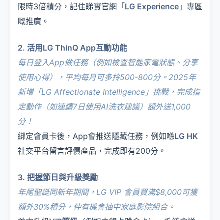
限時3倍積分，記住睇實官網「
LG Experience
」專區
嘅推廣。
2. 活用LG ThinQ App互動功能
每日登入App做任務（例如檢查
智能家電
狀態、分享
使用心得），平均每月可多拎500-800分。2025年
新增「
LG Affectionate Intelligence
」挑戰，完成指
定動作（如連續7日使用AI洗衣建議）額外送1,000
分！
綁定會員卡後，App會推送隱藏任務，例如喺
LG HK
社交平台留言評價產品，完成即有200分。
3. 把握節日與升級獎勵
年尾聖誕同新年期間，
LG VIP 會員
買滿$8,000可獲
額外30%積分，仲有機會抽中
家庭影院
組合。