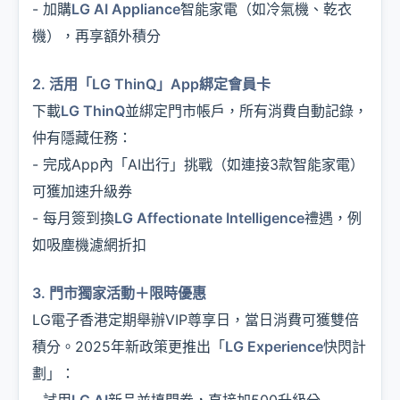
- 加購
LG AI Appliance
智能家電（如冷氣機、乾衣
機），再享額外積分
2. 活用「LG ThinQ」App綁定會員卡
下載
LG ThinQ
並綁定門市帳戶，所有消費自動記錄，
仲有隱藏任務：
- 完成App內「AI出行」挑戰（如連接3款智能家電）
可獲加速升級券
- 每月簽到換
LG Affectionate Intelligence
禮遇，例
如吸塵機濾網折扣
3. 門市獨家活動＋限時優惠
LG電子香港定期舉辦VIP尊享日，當日消費可獲雙倍
積分。2025年新政策更推出「
LG Experience
快閃計
劃」：