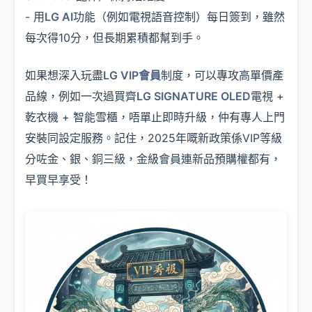
- 用
LG AI
功能（例如電視語音控制）每日簽到，雖然
每次得10分，但長期累積都幫到手。
如果想深入玩盡
LG VIP會員
制度，可以專攻高單價產
品線，例如一次過買齊
LG SIGNATURE OLED
電視 +
乾衣機 + 智能雪櫃，唔單止即時升級，仲有專人上門
安裝同設定服務。記住，2025年嘅新政策係VIP等級
分咗金、銀、銅三級，金級會員連新品預購權都有，
早買早享受！