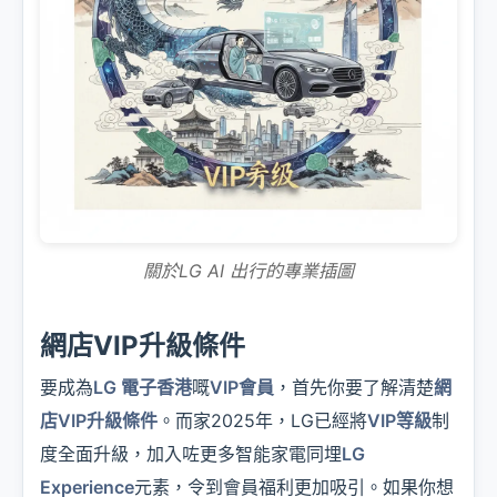
關於LG AI 出行的專業插圖
網店VIP升級條件
要成為
LG 電子香港
嘅
VIP會員
，首先你要了解清楚
網
店VIP升級條件
。而家2025年，LG已經將
VIP等級
制
度全面升級，加入咗更多智能家電同埋
LG
Experience
元素，令到會員福利更加吸引。如果你想