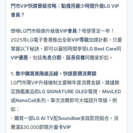
門市VIP快速晉級攻略：點樣用最少時間升做LG VIP
會員？
想喺LG門市極速升級做
VIP會員
？唔使等足一年！
2025年LG電子香港推出全新
VIP等級
加速計劃，只要
掌握以下秘訣，即可以最短時間享受
LG Best Care
同
VIP優惠
，包括
免息分期
、
延長保養
同獨家折扣。
1. 集中購買高階產品線，快速累積消費額
LG門市嘅VIP升級機制主要睇年度消費金額，建議鎖
定旗艦產品如
LG SIGNATURE OLED
電視、
MiniLED
或
NanoCell
系列，單次消費即可大幅提升等級。例
如：
- 購買一部
LG AI TV
配
Soundbar
家庭影院組合，消
費滿$30,000即跳升
金卡VIP